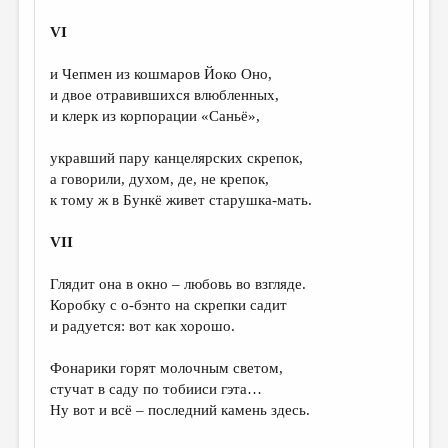
VI
и Чепмен из кошмаров Йоко Оно,
и двое отравившихся влюбленных,
и клерк из корпорации «Саньё»,
укравший пару канцелярских скрепок,
а говорили, духом, де, не крепок,
к тому ж в Бункё живет старушка-мать.
VII
Глядит она в окно – любовь во взгляде.
Коробку с о-бэнто на скрепки садит
и радуется: вот как хорошо.
Фонарики горят молочным светом,
стучат в саду по тобииси гэта…
Ну вот и всё – последний камень здесь.