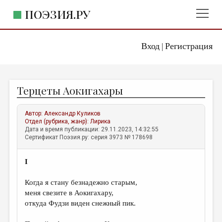
ПОЭЗИЯ.РУ
Вход
Регистрация
ГЛАВНОЕ МЕНЮ
|
ПОЭЗИЯ.РУ
ИЗДАТЕЛЬСТВО
Терцеты Аокигахары
ЖАНРЫ
АВТОРЫ
Автор:
Александр Куликов
Отдел (рубрика, жанр):
Лирика
КОММЕНТАРИИ
Дата и время публикации: 29.11.2023, 14:32:55
Сертификат Поэзия.ру: серия 3973 № 178698
ЛИТСАЛОН
I
НОВОСТИ
ПРАВИЛА САЙТА
Когда я стану безнадежно старым,
меня свезите в Аокигахару,
откуда Фудзи виден снежный пик.
ОТДЕЛЫ И РУБРИКИ
ИЗБРАННОЕ