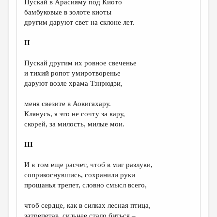
Пускай в Арасияму под Киото
бамбуковые в золоте киоты
ДАЙДЖЕСТ
другим даруют свет на склоне лет.
ПРОИЗВЕДЕНИЯ
II
ПЕРЕВОДЫ
Пускай другим их ровное свеченье
КОНКУРСЫ
и тихий ропот умиротворенье
ДЕТСКАЯ КОМНАТА
даруют возле храма Тэнрюдзи,
КНИЖНАЯ ПОЛКА
меня свезите в Аокигахару.
Клянусь, я это не сочту за кару,
ОБЗОР ЛИТЕРАТУРЫ
скорей, за милость, милые мои.
СТРАНИЦЫ ПАМЯТИ
III
ОБЪЯВЛЕНИЯ
И в том еще расчет, чтоб в миг разлуки,
КОЛОНКА РЕДАКТОРА
соприкоснувшись, сохранили руки
прощанья трепет, словно смысл всего,
РЕДКОЛЛЕГИЯ
ОТ РЕДАКЦИИ
чтоб сердце, как в силках лесная птица,
затрепетав, сильнее стало биться –