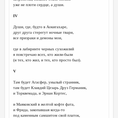
МАЛАЯ ПРОЗА
уже не плоти сердце, а души.
ЭССЕИСТИКА
IV
ЛИТЕРАТУРОВЕДЕНИЕ
Души, где, будто в Аокигахаре,
КУЛЬТУРОВЕДЕНИЕ
друг друга стерегут ночные твари,
все призраки и демоны мои,
ПУБЛИЦИСТИКА
РЕЦЕНЗИРОВАНИЕ
где в лабиринте черных сухожилий
я повстречаю всех, кто жили-были
ЦИКЛЫ ПУБЛИКАЦИЙ
(и тех, кто жил, и тех, кто просто был).
ТРЕДИАКОВСКИЙ
V
МЕДИА
Там будет Агасфер, унылый странник,
ВКОНТАКТЕ
там будет Клавдий Цезарь Друз Германик,
и Торквемада, и Эрнан Кортес,
и Маяковский в желтой кофте фата,
и Фрида, закопавшая когда-то
под каменным самшитом свой платок,