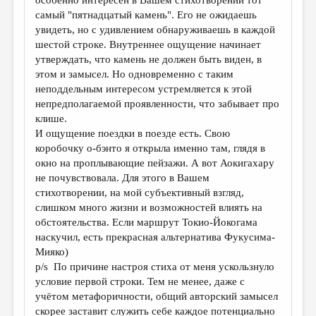
особенно интересен в Вашем стихотворении тот
самый "пятнадцатый камень". Его не ожидаешь
увидеть, но с удивлением обнаруживаешь в каждой
шестой строке. Внутреннее ощущение начинает
утверждать, что камень не должен быть виден, в
этом и замысел. Но одновременно с таким
неподдельным интересом устремляется к этой
непредполагаемой проявленности, что забывает про
клише.
И ощущение поездки в поезде есть. Свою
коробочку о-бэнто я открыла именно там, глядя в
окно на проплывающие пейзажи. А вот Аокигахару
не почувствовала. Для этого в Вашем
стихотворении, на мой субъективный взгляд,
слишком много жизни и возможностей влиять на
обстоятельства. Если маршрут Токио-Йокогама
наскучил, есть прекрасная альтернатива Фукусима-
Мияко)
p/s По причине настроя стиха от меня ускользнуло
условие первой строки. Тем не менее, даже с
учётом метафоричности, общий авторский замысел
скорее заставит служить себе каждое потенциально