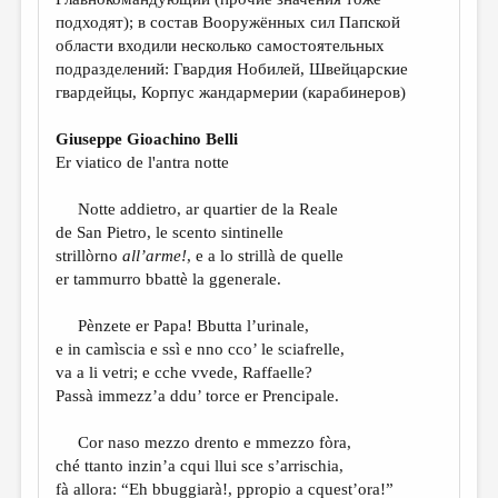
МАЛАЯ ПРОЗА
подходят); в состав Вооружённых сил Папской
ЭССЕИСТИКА
области входили несколько самостоятельных
подразделений: Гвардия Нобилей, Швейцарские
ЛИТЕРАТУРОВЕДЕНИЕ
гвардейцы, Корпус жандармерии (карабинеров)
КУЛЬТУРОВЕДЕНИЕ
Giuseppe Gioachino Belli
ПУБЛИЦИСТИКА
Er viatico de l'antra notte
РЕЦЕНЗИРОВАНИЕ
Notte addietro, ar quartier de la Reale
de San Pietro, le scento sintinelle
ЦИКЛЫ ПУБЛИКАЦИЙ
strillòrno
all’arme!
, e a lo strillà de quelle
ТРЕДИАКОВСКИЙ
er tammurro bbattè la ggenerale.
МЕДИА
Pènzete er Papa! Bbutta l’urinale,
e in camìscia e ssì e nno cco’ le sciafrelle,
ВКОНТАКТЕ
va a li vetri; e cche vvede, Raffaelle?
Passà immezz’a ddu’ torce er Prencipale.
Cor naso mezzo drento e mmezzo fòra,
ché ttanto inzin’a cqui llui sce s’arrischia,
fà allora: “Eh bbuggiarà!, ppropio a cquest’ora!”