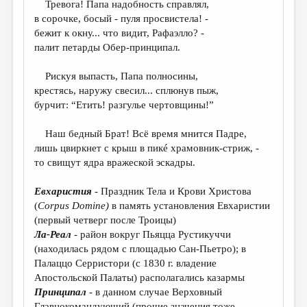
Тревога! Папа надобность справлял,
в сорочке, босый - пуля просвистела! -
ДАЙДЖЕСТ
бежит к окну... что видит, Рафаэлло? -
ПРОИЗВЕДЕНИЯ
палит петарды Обер-принципал.
ПЕРЕВОДЫ
Рискуя выпасть, Папа полносины,
крестясь, наружу свесил... сплюнув пыж,
КОНКУРСЫ
бурчит: “Етить! разгулье чертовщины!”
ДЕТСКАЯ КОМНАТА
Наш бедный Брат! Всё время мнится Падре,
КНИЖНАЯ ПОЛКА
лишь цвиркнет с крыш в пикé храмовник-стриж, -
то свищут ядра вражеской эскадры.
ОБЗОР ЛИТЕРАТУРЫ
СТРАНИЦЫ ПАМЯТИ
Евхаристия
- Праздник Тела и Крови Христова
(
Corpus
Domine
)
в память установления Евхаристии
ОБЪЯВЛЕНИЯ
(первый четверг после Троицы)
Ла-Реал
- район вокруг Пьяцца Рустикуччи
КОЛОНКА РЕДАКТОРА
(находилась рядом с площадью Сан-Пьетро); в
РЕДКОЛЛЕГИЯ
Палаццо Серристори (с 1830 г. владение
Апостольской Палаты) располагались казармы
ОТ РЕДАКЦИИ
Принципал
- в данном случае Верховный
Главнокомандующий (прочие значения тоже