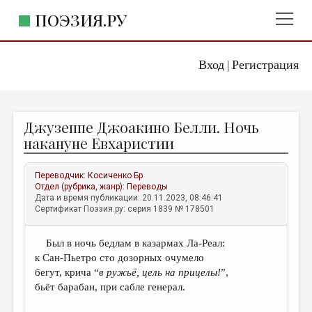
ПОЭЗИЯ.РУ
Вход
Регистрация
ГЛАВНОЕ МЕНЮ
|
ПОЭЗИЯ.РУ
ИЗДАТЕЛЬСТВО
Джузеппе Джоакино Белли. Ночь
ЖАНРЫ
накануне Евхаристии
АВТОРЫ
Переводчик:
Косиченко Бр
КОММЕНТАРИИ
Отдел (рубрика, жанр):
Переводы
Дата и время публикации: 20.11.2023, 08:46:41
ЛИТСАЛОН
Сертификат Поэзия.ру: серия 1839 № 178501
НОВОСТИ
Был в ночь бедлам в казармах Ла-Реал:
ПРАВИЛА САЙТА
к Сан-Пьетро сто дозорных очумело
бегут, крича “
в ружьё,
цель на прицелы!
”,
ОТДЕЛЫ И РУБРИКИ
бьёт барабан, при сабле генерал.
ИЗБРАННОЕ