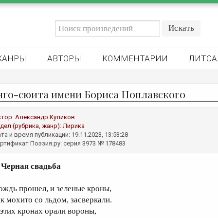
ЖАНРЫ
АВТОРЫ
КОММЕНТАРИИ
ЛИТСА
нго-сюита имени Бориса Поплавского
втор:
Александр Куликов
дел (рубрика, жанр):
Лирика
та и время публикации: 19.11.2023, 13:53:28
ртификат Поэзия.ру: серия 3973 № 178483
. Черная свадьба
ождь прошел, и зеленые кроны,
ак мохито со льдом, засверкали.
 этих кронах орали вороны,