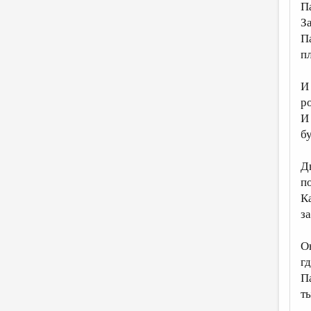
П
За
П
п
И
р
И
б
Д
п
К
за
О
г
П
ты