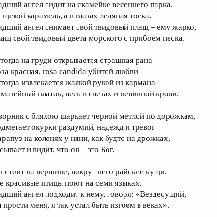
адший ангел сидит на скамейке весеннего парка.
 щекой карамель, а в глазах ледяная тоска.
адший ангел снимает свой твидовый плащ – ему жарко,
лащ свой твидовый цвета морского с прибоем песка.
 тогда на груди открывается страшная рана –
оза красная, rosa candida убитой любви.
 тогда извлекается жалкой рукой из кармана
умазейный платок, весь в слезах и невинной крови.
ворник с бляхою шаркает черной метлой по дорожкам,
одметает окурки раздумий, надежд и тревог.
арапуз на коленях у няни, как будто на дрожках,
сыпает и видит, что он – это Бог.
н стоит на вершине, вокруг него райские кущи,
де красивые птицы поют на семи языках.
адший ангел подходит к нему, говоря: «Вездесущий,
 прости меня, я так устал быть изгоем в веках».