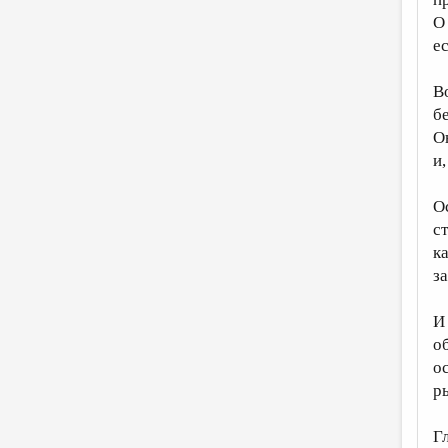
О
е
В
б
О
и,
О
с
к
за
И
о
о
р
Г