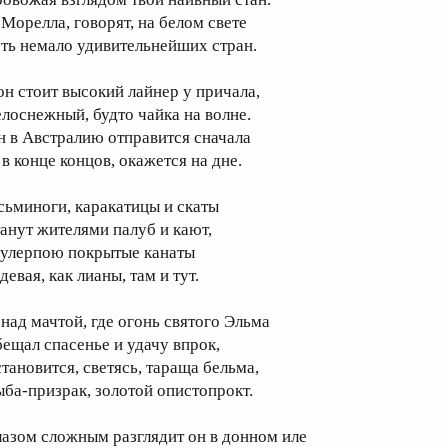
 Морелла, говорят, на белом свете
сть немало удивительнейших стран.
он стоит высокий лайнер у причала,
елоснежный, будто чайка на волне.
н в Австралию отправится сначала
 в конце концов, окажется на дне.
сьминоги, каракатицы и скаты
танут жителями палуб и кают,
аулерпою покрытые канаты
девая, как лианы, там и тут.
 над мачтой, где огонь святого Эльма
бещал спасенье и удачу впрок,
становится, светясь, тараща бельма,
ыба-призрак, золотой опистопрокт.
лазом сложным разглядит он в донном иле