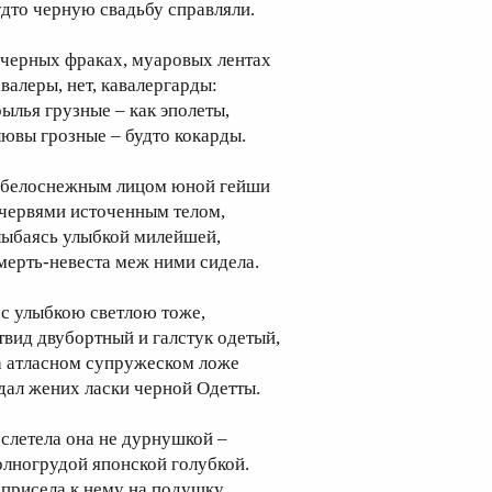
удто черную свадьбу справляли.
 черных фраках, муаровых лентах
авалеры, нет, кавалергарды:
рылья грузные – как эполеты,
лювы грозные – будто кокарды.
 белоснежным лицом юной гейши
 червями источенным телом,
лыбаясь улыбкой милейшей,
мерть-невеста меж ними сидела.
 с улыбкою светлою тоже,
 твид двубортный и галстук одетый,
а атласном супружеском ложе
дал жених ласки черной Одетты.
 слетела она не дурнушкой –
олногрудой японской голубкой.
 присела к нему на подушку,