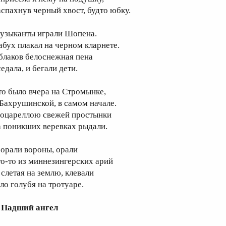
аспахнув черный хвост, будто юбку.
узыканты играли Шопена.
абух плакал на черном кларнете.
блаков белоснежная пена
едала, и бегали дети.
то было вчера на Стромынке,
 Бахрушинской, в самом начале.
оцареллою свежей простынки
а поникших веревках рыдали.
 орали вороны, орали
то-то из миннезингерских арий
 слетая на землю, клевали
ело голубя на тротуаре.
. Падший ангел