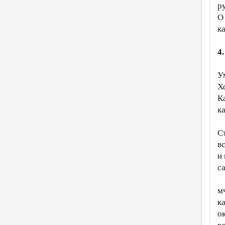
р
О
к
4
У
Х
К
к
С
в
и
с
м
к
о