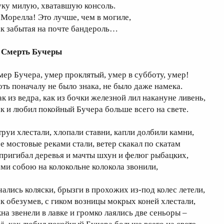
уку милую, хватавшую консоль.
 Морелла! Это лучше, чем в могиле,
ак забытая на почте бандероль…
. Смерть Бучеры
мер Бучера, умер проклятый, умер в субботу, умер!
оть поначалу не было знака, не было даже намека.
ак из ведра, как из бочки железной лил накануне ливень,
ак и любил покойный Бучера больше всего на свете.
труи хлестали, хлопали ставни, капли долбили камни,
се мостовые реками стали, ветер скакал по скатам
 пригибал деревья и мачты шхун и фелюг рыбацких,
ами собою на колокольне колокола звонили,
чались коляски, брызги в прохожих из-под колес летели,
ак обезумев, с гиком возницы мокрых коней хлестали,
кна звенели в лавке и громко лаялись две сеньоры –