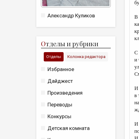
б
Александр Куликов
В
к
к
к
О
тделы и рубрики
С
Отделы
Колонка редактора
и
у
Избранное
С
Дайджест
И
Произведения
в
н
Переводы
ж
Конкурсы
И
Детская комната
п
И