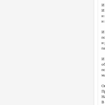
И
И 
и
и
И
п
и
п
И
о
п
м
О
П
Н
В