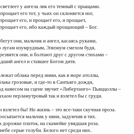
 светлеет у ангела лик его темный с прыщами.
прощает его тот, у чьих он склоняется ног,
 прощает его, и прощает его, и прощает,
 прощает его, ибо каждый прощающий – Бог.
 бегут они, мальчик и ангел, касаясь руками,
о лугам изумрудным, Элизиум смехом будя,
 резвятся они, и болтают друг с другом стихами –
адший ангел и ставшее Богом дитя.
 лежат облака перед ними, как в море атоллы,
блака грозовые, и где-то в Сантьяго дожди,
од навесом на сцене звучит «Либертанго» Пьяццоллы –
ахаон перламутровый так и взлетел бы с груди.
н взлетел бы! Но жизнь – это все-таки скучная проза.
росыпается мальчик у няни, задумчив и тих.
а дорожке платок, на скамейке увядшая роза.
 небе серые голуби. Белого нет среди них.