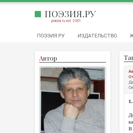
ПОЭЗИЯ.РУ
poezia.ru est. 2001
ПОЭЗИЯ.РУ
ИЗДАТЕЛЬСТВО
Та
А
втор
А
От
Да
Се
1
Д
к
В