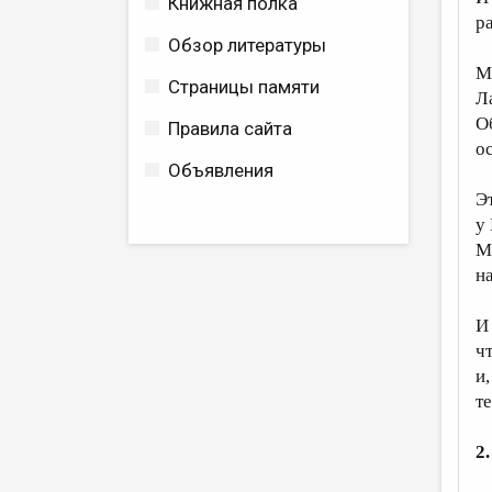
Книжная полка
р
Обзор литературы
М
Страницы памяти
Л
О
Правила сайта
ос
Объявления
Э
у
М
н
И
ч
и,
т
2