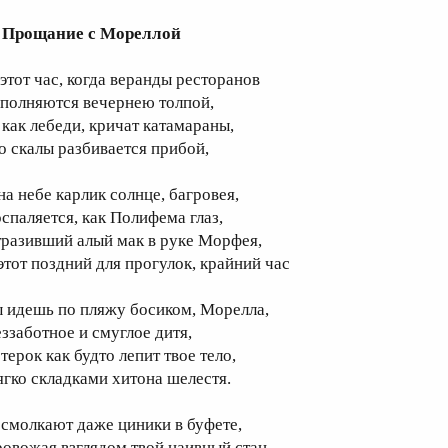
. Прощание с Мореллой
 этот час, когда веранды ресторанов
аполняются вечернею толпой,
, как лебеди, кричат катамараны,
 о скалы разбивается прибой,
на небе карлик солнце, багровея,
оспаляется, как Полифема глаз,
тразивший алый мак в руке Морфея,
 этот поздний для прогулок, крайний час
ы идешь по пляжу босиком, Морелла,
еззаботное и смуглое дитя,
терок как будто лепит твое тело,
ягко складками хитона шелестя.
 смолкают даже циники в буфете,
ровожая взглядом твой наивный стан.