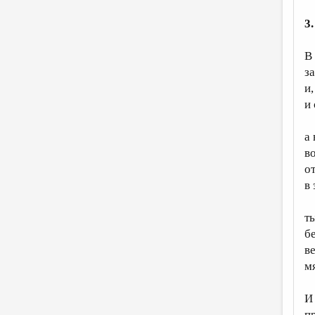
3
В
з
и
и
а 
в
о
в
т
б
ве
м
И
п