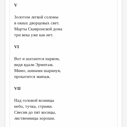
МАЛАЯ ПРОЗА
V
ЭССЕИСТИКА
Золотом легкой соломы
ЛИТЕРАТУРОВЕДЕНИЕ
в окнах дворцовых свет.
Марты Скавронской дома
КУЛЬТУРОВЕДЕНИЕ
три века уже как нет.
ПУБЛИЦИСТИКА
VI
РЕЦЕНЗИРОВАНИЕ
Вот и шатаются парком,
ЦИКЛЫ ПУБЛИКАЦИЙ
видя вдали Эрмитаж.
Мимо, шинами шаркнув,
ТРЕДИАКОВСКИЙ
прокатится экипаж.
МЕДИА
VII
ВКОНТАКТЕ
Над головой возницы
небо, тучка, стрижи.
Свесив до пят косицы,
лиственницы хороши.