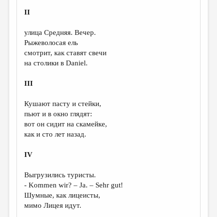
II
ДАЙДЖЕСТ
ПРОИЗВЕДЕНИЯ
улица Средняя. Вечер.
Рыжеволосая ель
ПЕРЕВОДЫ
смотрит, как ставят свечи
на столики в Daniel.
КОНКУРСЫ
ДЕТСКАЯ КОМНАТА
III
КНИЖНАЯ ПОЛКА
Кушают пасту и стейки,
пьют и в окно глядят:
ОБЗОР ЛИТЕРАТУРЫ
вот он сидит на скамейке,
СТРАНИЦЫ ПАМЯТИ
как и сто лет назад.
ОБЪЯВЛЕНИЯ
IV
КОЛОНКА РЕДАКТОРА
Выгрузились туристы.
- Kommen wir? – Ja. – Sehr gut!
РЕДКОЛЛЕГИЯ
Шумные, как лицеисты,
ОТ РЕДАКЦИИ
мимо Лицея идут.