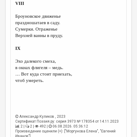
VIII
Броуновское движенье
праздношатаев в саду.
Сумерки. Отраженье
Верхней ванны в пруду.
IX
Эхо далекого смеха,
в окнах флигеля – медь.
… Вот куда стоит приехать,
чтоб умереть.
Александр Куликов
, 2023
Сертификат Поэзия.ру: серия 3973 № 178354 от 14.11.2023
2 |
2 |
492 |
06.08.2026. 05:36:12
Произведение оценили (+): ["Моргунова Елена", "Евгений
Иванов"]