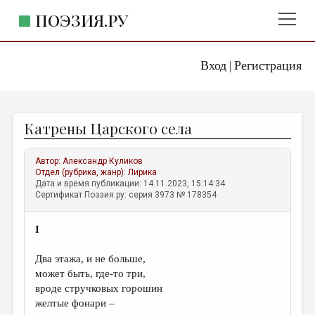
ПОЭЗИЯ.РУ
Вход
Регистрация
ГЛАВНОЕ МЕНЮ
|
ПОЭЗИЯ.РУ
ИЗДАТЕЛЬСТВО
Катрены Царского села
ЖАНРЫ
АВТОРЫ
Автор:
Александр Куликов
Отдел (рубрика, жанр):
Лирика
КОММЕНТАРИИ
Дата и время публикации: 14.11.2023, 15:14:34
Сертификат Поэзия.ру: серия 3973 № 178354
ЛИТСАЛОН
I
НОВОСТИ
ПРАВИЛА САЙТА
Два этажа, и не больше,
может быть, где-то три,
вроде стручковых горошин
ОТДЕЛЫ И РУБРИКИ
желтые фонари –
ИЗБРАННОЕ