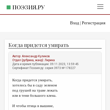
ПОЭЗИЯ.РУ
Вход
Регистрация
ГЛАВНОЕ МЕНЮ
|
ПОЭЗИЯ.РУ
ИЗДАТЕЛЬСТВО
Когда придется умирать
ЖАНРЫ
АВТОРЫ
Автор:
Александр Куликов
Отдел (рубрика, жанр):
Лирика
КОММЕНТАРИИ
Дата и время публикации: 09.11.2023, 13:59:45
Сертификат Поэзия.ру: серия 3973 № 178227
ЛИТСАЛОН
Когда придется умирать,
НОВОСТИ
хотелось бы в саду зеленом
ПРАВИЛА САЙТА
под грушей на траве лежать
или в тени большого клена.
ОТДЕЛЫ И РУБРИКИ
И чтобы птица в вышине,
ИЗБРАННОЕ