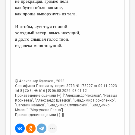
не прекращая, громко пела,
как будто объясняя мне,
ДАЙДЖЕСТ
как проще выпорхнуть из тела.
ПРОИЗВЕДЕНИЯ
И чтобы, чувствуя спиной
ПЕРЕВОДЫ
холодный ветер, ввысь несущий,
я долго слышал голос твой,
КОНКУРСЫ
издалека меня зовущий.
ДЕТСКАЯ КОМНАТА
КНИЖНАЯ ПОЛКА
ОБЗОР ЛИТЕРАТУРЫ
Александр Куликов
, 2023
СТРАНИЦЫ ПАМЯТИ
Сертификат Поэзия.ру: серия 3973 № 178227 от 09.11.2023
8 |
3 |
616 |
06.08.2026. 03:01:12
ОБЪЯВЛЕНИЯ
Произведение оценили (+): ["Александр Чекалов", "Наташа
Корнеева", "Александр Шведов", "Владимир Прокопенко",
"Евгений Иванов", "Владимир Ступинский", "Владимир
КОЛОНКА РЕДАКТОРА
Мялин", "Моргунова Елена"]
Произведение оценили (-): []
РЕДКОЛЛЕГИЯ
ОТ РЕДАКЦИИ