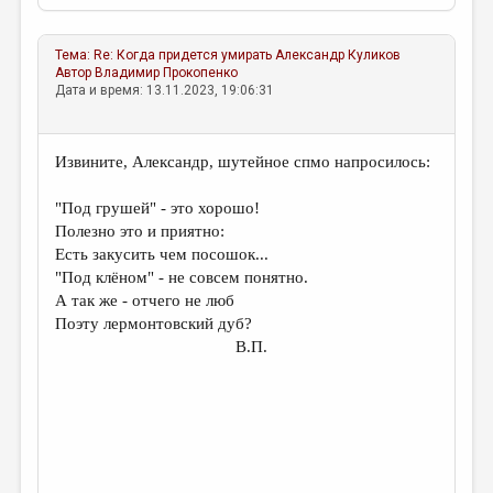
МАЛАЯ ПРОЗА
ЭССЕИСТИКА
Тема:
Re: Когда придется умирать
Александр Куликов
Автор
Владимир Прокопенко
ЛИТЕРАТУРОВЕДЕНИЕ
Дата и время: 13.11.2023, 19:06:31
КУЛЬТУРОВЕДЕНИЕ
ПУБЛИЦИСТИКА
Извините, Александр, шутейное спмо напросилось:
РЕЦЕНЗИРОВАНИЕ
"Под грушей" - это хорошо!
Полезно это и приятно:
ЦИКЛЫ ПУБЛИКАЦИЙ
Есть закусить чем посошок...
ТРЕДИАКОВСКИЙ
"Под клёном" - не совсем понятно.
А так же - отчего не люб
МЕДИА
Поэту лермонтовский дуб?
В.П.
ВКОНТАКТЕ