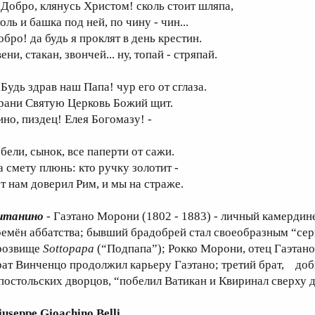
обро, клянусь Христом! сколь стоит шляпа,
толь и башка под ней, по чину - чин...
обро! да будь я проклят в день крестин.
ени, стакан, звончей... ну, топай - стряпай.
удь здрав наш Папа! чур его от сглаза.
рани Святую Церковь Божий щит.
ино, пиздец! Елея Богомазу! -
ели, сынок, все паперти от сажи.
а смету плюнь: кто ручку золотит -
от нам доверил Рим, и мы на страже.
итанино
- Гаэтано Морони (1802 - 1883) - личный камердин
ремён аббатства; бывший брадобрей стал своеобразным “се
розвище
Sottopapa
(“Подпапа”); Рокко Морони, отец Гаэтано,
рат Винченцо продолжил карьеру Гаэтано; третий брат, до
постольских дворцов, “побелил Ватикан и Квиринал сверху 
iuseppe Gioachino Belli