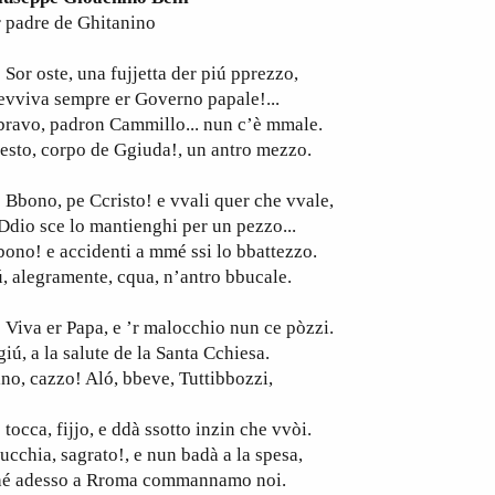
 padre de Ghitanino
r oste, una fujjetta der piú pprezzo,
evviva sempre er Governo papale!...
ravo, padron Cammillo... nun c’è mmale.
esto, corpo de Ggiuda!, un antro mezzo.
bono, pe Ccristo! e vvali quer che vvale,
Ddio sce lo mantienghi per un pezzo...
ono! e accidenti a mmé ssi lo bbattezzo.
, alegramente, cqua, n’antro bbucale.
iva er Papa, e ’r malocchio nun ce pòzzi.
iú, a la salute de la Santa Cchiesa.
no, cazzo! Aló, bbeve, Tuttibbozzi,
cca, fijjo, e ddà ssotto inzin che vvòi.
ucchia, sagrato!, e nun badà a la spesa,
hé adesso a Rroma commannamo noi.