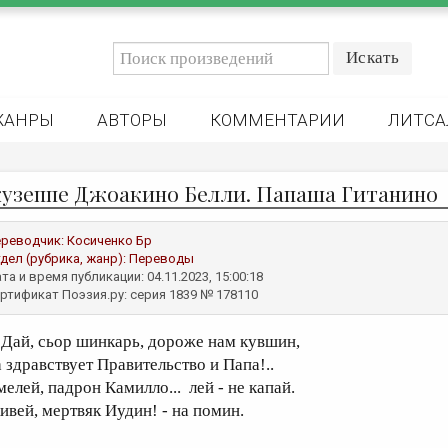
ЖАНРЫ
АВТОРЫ
КОММЕНТАРИИ
ЛИТСА
узеппе Джоакино Белли. Папаша Гитанино
реводчик:
Косиченко Бр
дел (рубрика, жанр):
Переводы
та и время публикации: 04.11.2023, 15:00:18
ртификат Поэзия.ру: серия 1839 № 178110
ай, сьор шинкарь, дороже нам кувшин,
а здравствует Правительство и Папа!..
мелей, падрон Камилло... лей - не капай.
ивей, мертвяк Иудин! - на помин.