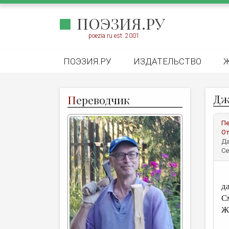
ПОЭЗИЯ.РУ
poezia.ru est. 2001
ПОЭЗИЯ.РУ
ИЗДАТЕЛЬСТВО
Дж
П
ереводчик
Пе
От
Да
Се
Д
д
С
Ж