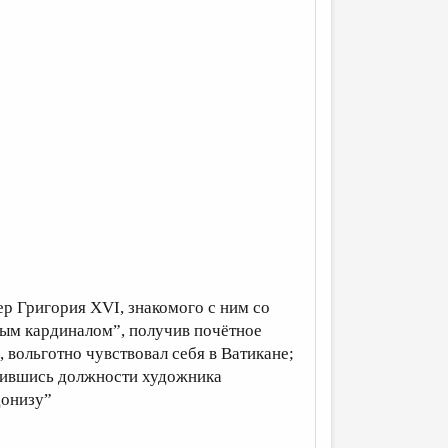
ер Григория XVI, знакомого с ним со
рым кардиналом”, получив почётное
 вольготно чувствовал себя в Ватикане;
бившись должности художника
донизу”