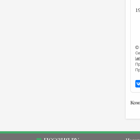
1
Се
Пр
Пр
Ком