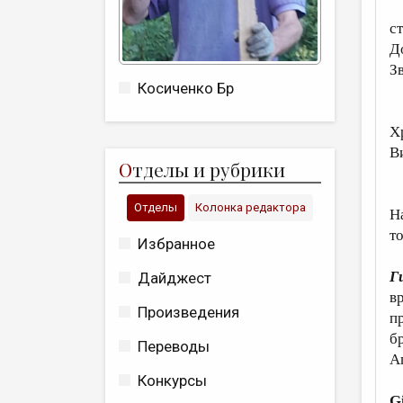
Д
с
Д
Зв
Косиченко Бр
Б
Х
В
О
тделы и рубрики
б
Отделы
Колонка редактора
Н
т
Избранное
Г
Дайджест
в
Произведения
п
б
Переводы
А
Конкурсы
G