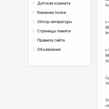
Детская комната
Er
Книжная полка
So
Обзор литературы
e 
Bb
Страницы памяти
Pr
Правила сайта
B
Объявления
e 
Bb
Sú
V
Gg
Vi
to
Tr
c