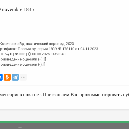
9 novembre 1835
Косиченко Бр
, поэтический перевод, 2023
ртификат Поэзия.ру: серия 1839 № 178110 от 04.11.2023
0 |
0 |
338 |
06.08.2026. 09:23:40
оизведение оценили (+): []
оизведение оценили (-): []
ментариев пока нет. Приглашаем Вас прокомментировать пу