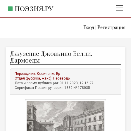
ПОЭЗИЯ.РУ
Вход
Регистрация
ГЛАВНОЕ МЕНЮ
|
ПОЭЗИЯ.РУ
ИЗДАТЕЛЬСТВО
Джузеппе Джоакино Белли.
ЖАНРЫ
Дармоеды
АВТОРЫ
Переводчик:
Косиченко Бр
КОММЕНТАРИИ
Отдел (рубрика, жанр):
Переводы
Дата и время публикации: 01.11.2023, 12:16:27
ЛИТСАЛОН
Сертификат Поэзия.ру: серия 1839 № 178035
НОВОСТИ
ПРАВИЛА САЙТА
ОТДЕЛЫ И РУБРИКИ
ИЗБРАННОЕ