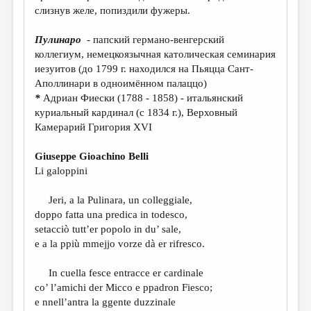
МАЛАЯ ПРОЗА
слизнув желе, попиздили фужеры.
ЭССЕИСТИКА
Пулинаро
- папский германо-венгерский
ЛИТЕРАТУРОВЕДЕНИЕ
коллегиум, немецкоязычная католическая семинария
иезуитов (до 1799 г. находился на Пьяцца Сант-
КУЛЬТУРОВЕДЕНИЕ
Аполлинари в одноимённом палаццо)
*
Адриан Фиески (1788 - 1858) - итальянский
ПУБЛИЦИСТИКА
куриальный кардинал (с 1834 г.), Верховный
РЕЦЕНЗИРОВАНИЕ
Камерарий Григория XVI
ЦИКЛЫ ПУБЛИКАЦИЙ
Giuseppe Gioachino Belli
Li galoppini
ТРЕДИАКОВСКИЙ
МЕДИА
Jeri, a la Pulinara, un colleggiale,
doppo fatta una predica in todesco,
ВКОНТАКТЕ
setacciò tutt’er popolo in du’ sale,
e a la ppiù mmejjo vorze dà er rifresco.
In cuella fesce entracce er cardinale
co’ l’amichi der Micco e ppadron Fiesco;
e nnell’antra la ggente duzzinale