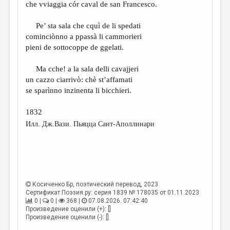
che vviaggia cór caval de san Francesco.
Pe’ sta sala che cquì de li spedati
cominciònno a ppassà li cammorieri
pieni de sottocoppe de ggelati.
Ma cche! a la sala delli cavajjeri
un cazzo ciarrivò: chè st’affamati
se sparìnno inzinenta li bicchieri.
1832
Илл. Дж.Вази. Пьяцца Сант-Аполлинари
Косиченко Бр
, поэтический перевод, 2023
Сертификат Поэзия.ру: серия 1839 № 178035 от 01.11.2023
0 |
0 |
368 |
07.08.2026. 07:42:40
Произведение оценили (+): []
Произведение оценили (-): []