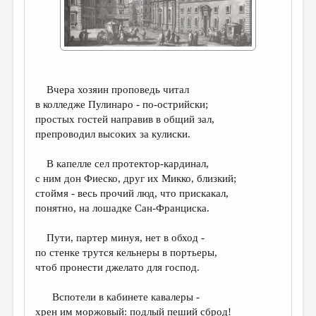
ДАЙДЖЕСТ
ПРОИЗВЕДЕНИЯ
ПЕРЕВОДЫ
Вчера хозяин проповедь читал
КОНКУРСЫ
в колледже Пулинаро - по-острийски;
ДЕТСКАЯ КОМНАТА
простых гостей направив в общий зал,
препроводил высоких за кулиски.
КНИЖНАЯ ПОЛКА
В капелле сел протектор-кардинал,
ОБЗОР ЛИТЕРАТУРЫ
с ним дон Фиеско, друг их Микко, близкий;
СТРАНИЦЫ ПАМЯТИ
стоймя - весь прочий люд, что прискакал,
понятно, на лошадке Сан-Франциска.
ОБЪЯВЛЕНИЯ
Пути, партер минуя, нет в обход -
КОЛОНКА РЕДАКТОРА
по стенке трутся кельнеры в портьеры,
чтоб пронести джелато для господ.
РЕДКОЛЛЕГИЯ
ОТ РЕДАКЦИИ
Вспотели в кабинете кавалеры -
хрен им моржовый: подлый пеший сброд!