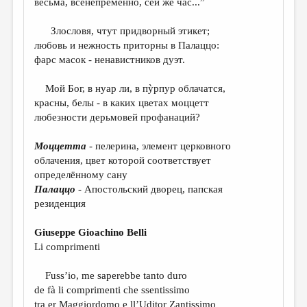
весьма, всенепременно, сей же час...”
МАЛАЯ ПРОЗА
ЭССЕИСТИКА
Злословя, чтут придворный этикет;
любовь и нежность приторны в Палаццо:
ЛИТЕРАТУРОВЕДЕНИЕ
фарс масок - ненавистников дуэт.
КУЛЬТУРОВЕДЕНИЕ
Мой Бог, в нуар ли, в пỳрпур облачатся,
ПУБЛИЦИСТИКА
красны, белы - в каких цветах моццетт
любезности дерьмовей профанаций?
РЕЦЕНЗИРОВАНИЕ
Моццетта
- пелерина, элемент церковного
ЦИКЛЫ ПУБЛИКАЦИЙ
облачения, цвет которой соответствует
ТРЕДИАКОВСКИЙ
определённому сану
Палаццо
- Апостольский дворец, папская
МЕДИА
резиденция
ВКОНТАКТЕ
Giuseppe Gioachino Belli
Li comprimenti
Fuss’io, me saperebbe tanto duro
de fà li comprimenti che ssentissimo
tra er Maggiordomo e ll’Uditor Zantissimo