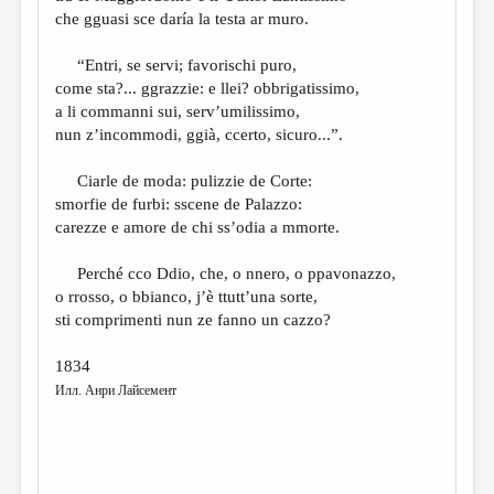
che gguasi sce daría la testa ar muro.
“Entri, se servi; favorischi puro,
come sta?... ggrazzie: e llei? obbrigatissimo,
a li commanni sui, serv’umilissimo,
nun z’incommodi, ggià, ccerto, sicuro...”.
Ciarle de moda: pulizzie de Corte:
smorfie de furbi: sscene de Palazzo:
carezze e amore de chi ss’odia a mmorte.
Perché cco Ddio, che, o nnero, o ppavonazzo,
o rrosso, o bbianco, j’è ttutt’una sorte,
sti comprimenti nun ze fanno un cazzo?
1834
Илл. Анри Лайсемент