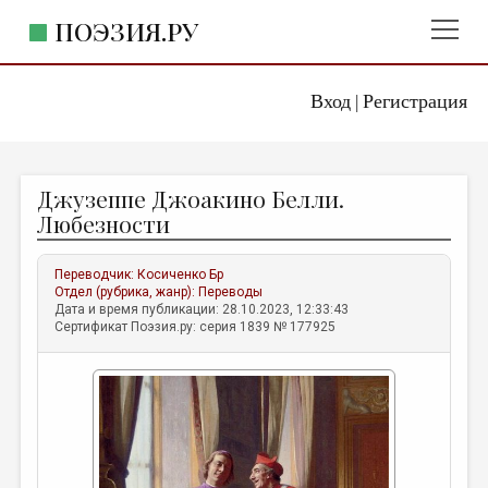
ПОЭЗИЯ.РУ
Вход
Регистрация
ГЛАВНОЕ МЕНЮ
|
ПОЭЗИЯ.РУ
ИЗДАТЕЛЬСТВО
Джузеппе Джоакино Белли.
ЖАНРЫ
Любезности
АВТОРЫ
Переводчик:
Косиченко Бр
КОММЕНТАРИИ
Отдел (рубрика, жанр):
Переводы
Дата и время публикации: 28.10.2023, 12:33:43
ЛИТСАЛОН
Сертификат Поэзия.ру: серия 1839 № 177925
НОВОСТИ
ПРАВИЛА САЙТА
ОТДЕЛЫ И РУБРИКИ
ИЗБРАННОЕ