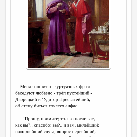
ДАЙДЖЕСТ
ПРОИЗВЕДЕНИЯ
ПЕРЕВОДЫ
КОНКУРСЫ
ДЕТСКАЯ КОМНАТА
КНИЖНАЯ ПОЛКА
ОБЗОР ЛИТЕРАТУРЫ
СТРАНИЦЫ ПАМЯТИ
Меня тошнит от куртуазных фраз:
беседуют любезно - трёп пустейший -
ОБЪЯВЛЕНИЯ
Дворецкий и ‘Удитор Пресвятейший,
об стену биться хочется анфас.
КОЛОНКА РЕДАКТОРА
РЕДКОЛЛЕГИЯ
“Прошу, примите; только после вас,
как вы?.. спасибо; вы?.. и вам, милейший;
ОТ РЕДАКЦИИ
покорнейший слуга, вопрос первейший,