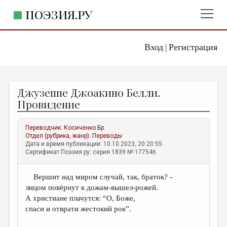
ПОЭЗИЯ.РУ
Вход
Регистрация
ГЛАВНОЕ МЕНЮ
|
ПОЭЗИЯ.РУ
ИЗДАТЕЛЬСТВО
Джузеппе Джоакино Белли.
ЖАНРЫ
Провидение
АВТОРЫ
Переводчик:
Косиченко Бр
КОММЕНТАРИИ
Отдел (рубрика, жанр):
Переводы
Дата и время публикации: 10.10.2023, 20:20:55
ЛИТСАЛОН
Сертификат Поэзия.ру: серия 1839 № 177546
НОВОСТИ
Вершит над миром случай, так, браток? -
ПРАВИЛА САЙТА
лицом повёрнут к дожам-вышел-рожей.
А христиане плачутся: “О, Боже,
ОТДЕЛЫ И РУБРИКИ
спаси и отврати жестокий рок”.
ИЗБРАННОЕ