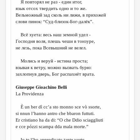
Я повторял не раз - един итог,
язык отсох твердить одно и то же.
ДАЙДЖЕСТ
Вельможный зад сколь ни лижи, в прихожей
ПРОИЗВЕДЕНИЯ
cлови пинок: “Суд-близок-Бог-далёк”.
ПЕРЕВОДЫ
Всё хуета: весь наш земной удел -
Господня воля, плешь чеши в тонзуре,
КОНКУРСЫ
не лезь, пока Всевышний не велел.
ДЕТСКАЯ КОМНАТА
Молись и веруй - истина проста;
КНИЖНАЯ ПОЛКА
взывая к ветру, можно вызвать бурю:
захлопнув дверь, Бог распахнёт врата.
ОБЗОР ЛИТЕРАТУРЫ
СТРАНИЦЫ ПАМЯТИ
Giuseppe Gioachino Belli
La Providenza
ОБЪЯВЛЕНИЯ
È un ber dì cc’a sto monno sce vò ssorte,
КОЛОНКА РЕДАКТОРА
si nnun l’hanno antro che bbaron futtuti.
РЕДКОЛЛЕГИЯ
Er cristiano ha da di: “O che Ddio sciaggliuti
e cce pózzi scampa dda mala morte.”
ОТ РЕДАКЦИИ
Io te l’ho appredicato tante vorte,