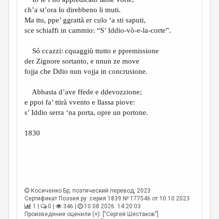
МАЛАЯ ПРОЗА
ch’a st’ora lo direbbeno li muti.
ЭССЕИСТИКА
Ma ttu, ppe’ ggrattà er culo ‘a sti saputi,
sce schiaffi in cammio: “S’ Iddio-vò-e-la-corte”.
ЛИТЕРАТУРОВЕДЕНИЕ
Só ccazzi: cquaggiù ttutto e ppremissione
КУЛЬТУРОВЕДЕНИЕ
der Zignore sortanto, e nnun ze move
ПУБЛИЦИСТИКА
fojja che Ddio nun vojja in concrusione.
РЕЦЕНЗИРОВАНИЕ
Abbasta d’ave ffede e ddevozzione;
e ppoi fa’ ttirà vvento e llassa piove:
ЦИКЛЫ ПУБЛИКАЦИЙ
s’ Iddio serra ‘na porta, opre un portone.
ТРЕДИАКОВСКИЙ
1830
МЕДИА
ВКОНТАКТЕ
Косиченко Бр
, поэтический перевод, 2023
Сертификат Поэзия.ру: серия 1839 № 177546 от 10.10.2023
1 |
0 |
346 |
10.08.2026. 14:20:03
Произведение оценили (+): ["Сергей Шестаков"]