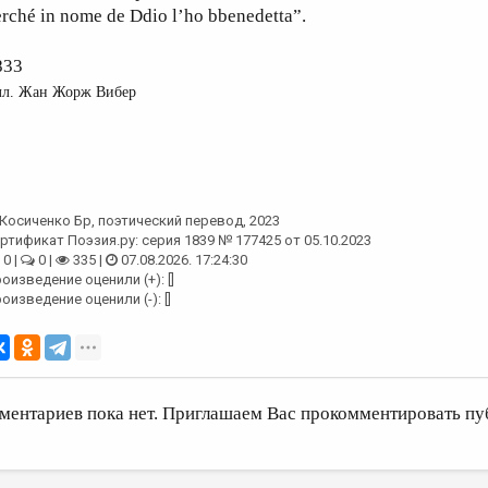
rché in nome de Ddio l’ho bbenedetta”.
833
л. Жан Жорж Вибер
Косиченко Бр
, поэтический перевод, 2023
ртификат Поэзия.ру: серия 1839 № 177425 от 05.10.2023
0 |
0 |
335 |
07.08.2026. 17:24:30
оизведение оценили (+): []
оизведение оценили (-): []
ментариев пока нет. Приглашаем Вас прокомментировать пу