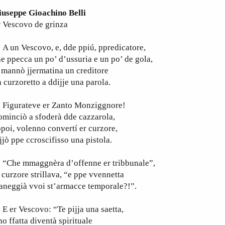
iuseppe Gioachino Belli
 Vescovo de grinza
 un Vescovo, e, dde ppiú, ppredicatore,
e ppecca un po’ d’ussuria e un po’ de gola,
 mannò jjermatina un creditore
 curzoretto a ddijje una parola.
igurateve er Zanto Monziggnore!
minciò a sfoderà dde cazzarola,
poi, volenno convertí er curzore,
jjò ppe ccroscifisso una pistola.
Che mmaggnèra d’offenne er tribbunale”,
 curzore strillava, “e ppe vvennetta
aneggià vvoi st’armacce temporale?!”.
er Vescovo: “Te pijja una saetta,
ho ffatta diventà spirituale