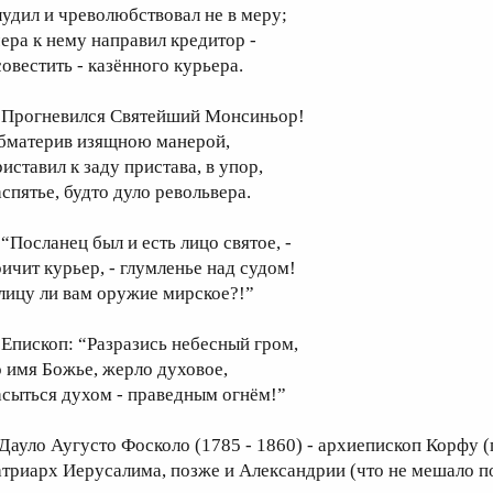
лудил и чреволюбствовал не в меру;
чера к нему направил кредитор -
совестить - казённого курьера.
рогневился Святейший Монсиньор!
бматерив изящною манерой,
иставил к заду пристава, в упор,
аспятье, будто дуло револьвера.
Посланец был и есть лицо святое, -
ричит курьер, - глумленье над судом!
 лицу ли вам оружие мирское?!”
пископ: “Разразись небесный гром,
о имя Божье, жерло духовое,
асыться духом - праведным огнём!”
 Дауло Аугусто Фосколо (1785 - 1860) - архиепископ Корфу 
атриарх Иерусалима, позже и Александрии (что не мешало п