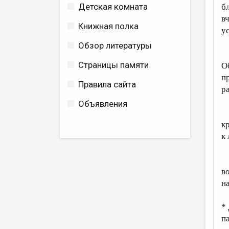
Детская комната
б
в
Книжная полка
у
Обзор литературы
П
Страницы памяти
О
пр
Правила сайта
р
Объявления
“
к
к
Е
в
н
*
п