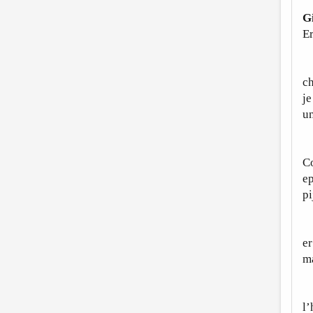
G
Er
A
ch
je
un
F
Co
ep
pi
“
er
m
E 
l’