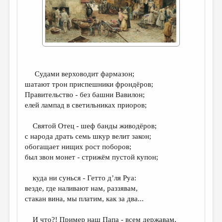
ДАЙДЖЕСТ
ПРОИЗВЕДЕНИЯ
ПЕРЕВОДЫ
КОНКУРСЫ
Судами верховодит фармазон;
ДЕТСКАЯ КОМНАТА
шатают трон приспешники фрондёров;
Правительство - без башни Вавилон;
КНИЖНАЯ ПОЛКА
елей лампад в светильниках приоров;
ОБЗОР ЛИТЕРАТУРЫ
Святой Отец - шеф банды живодёров;
СТРАНИЦЫ ПАМЯТИ
с народа драть семь шкур велит закон;
обогащает нищих рост поборов;
ОБЪЯВЛЕНИЯ
был звон монет - стрижём пустой купон;
КОЛОНКА РЕДАКТОРА
куда ни сунься - Гетто д’ля Руа:
везде, где наливают нам, раззявам,
РЕДКОЛЛЕГИЯ
стакан вина, мы платим, как за два...
ОТ РЕДАКЦИИ
И что?! Пример наш Папа - всем державам,