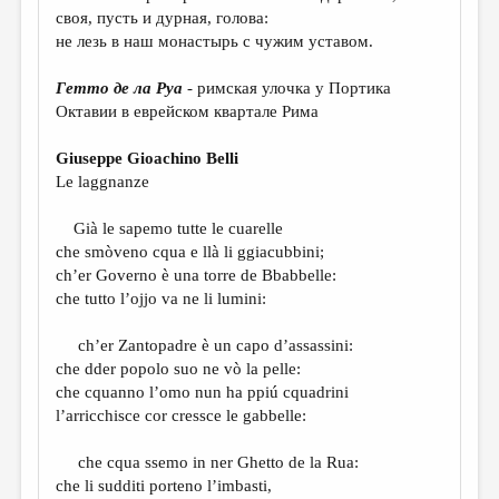
МАЛАЯ ПРОЗА
своя, пусть и дурная, голова:
не лезь в наш монастырь с чужим уставом.
ЭССЕИСТИКА
ЛИТЕРАТУРОВЕДЕНИЕ
Гетто де ла Руа
- римская улочка у Портика
Октавии в еврейском квартале Рима
КУЛЬТУРОВЕДЕНИЕ
Giuseppe Gioachino Belli
ПУБЛИЦИСТИКА
Le laggnanze
РЕЦЕНЗИРОВАНИЕ
Già le sapemo tutte le cuarelle
ЦИКЛЫ ПУБЛИКАЦИЙ
che smòveno cqua e llà li ggiacubbini;
ch’er Governo è una torre de Bbabbelle:
ТРЕДИАКОВСКИЙ
che tutto l’ojjo va ne li lumini:
МЕДИА
ch’er Zantopadre è un capo d’assassini:
ВКОНТАКТЕ
che dder popolo suo ne vò la pelle:
che cquanno l’omo nun ha ppiú cquadrini
l’arricchisce cor cressce le gabbelle:
che cqua ssemo in ner Ghetto de la Rua:
che li sudditi porteno l’imbasti,