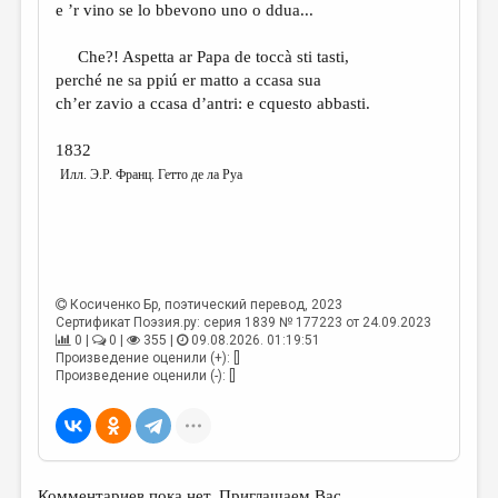
e ’r vino se lo bbevono uno o ddua...
Che?! Aspetta ar Papa de toccà sti tasti,
perché ne sa ppiú er matto a ccasa sua
ch’er zavio a ccasa d’antri: e cquesto abbasti.
1832
Илл. Э.Р. Франц. Гетто де ла Руа
Косиченко Бр
, поэтический перевод, 2023
Сертификат Поэзия.ру: серия 1839 № 177223 от 24.09.2023
0 |
0 |
355 |
09.08.2026. 01:19:51
Произведение оценили (+): []
Произведение оценили (-): []
Комментариев пока нет. Приглашаем Вас