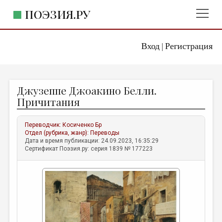
ПОЭЗИЯ.РУ
Вход
Регистрация
ГЛАВНОЕ МЕНЮ
|
ПОЭЗИЯ.РУ
ИЗДАТЕЛЬСТВО
Джузеппе Джоакино Белли.
ЖАНРЫ
Причитания
АВТОРЫ
Переводчик:
Косиченко Бр
КОММЕНТАРИИ
Отдел (рубрика, жанр):
Переводы
Дата и время публикации: 24.09.2023, 16:35:29
ЛИТСАЛОН
Сертификат Поэзия.ру: серия 1839 № 177223
НОВОСТИ
ПРАВИЛА САЙТА
ОТДЕЛЫ И РУБРИКИ
ИЗБРАННОЕ