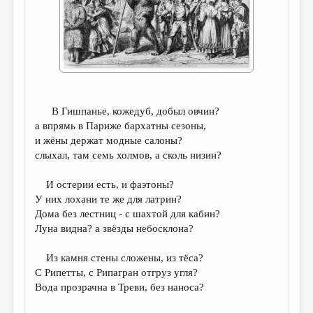
ДАЙДЖЕСТ
ПРОИЗВЕДЕНИЯ
ПЕРЕВОДЫ
КОНКУРСЫ
В Гишпанье, кожедуб, добыл овчин?
ДЕТСКАЯ КОМНАТА
а впрямь в Париже бархатны сезоны,
и жёны держат модные салоны?
КНИЖНАЯ ПОЛКА
слыхал, там семь холмов, а сколь низин?
ОБЗОР ЛИТЕРАТУРЫ
И остерии есть, и фаэтоны?
СТРАНИЦЫ ПАМЯТИ
У них лохани те же для латрин?
Дома без лестниц - с шахтой для кабин?
ОБЪЯВЛЕНИЯ
Луна видна? а звёзды небосклона?
КОЛОНКА РЕДАКТОРА
Из камня стены сложены, из тёса?
РЕДКОЛЛЕГИЯ
С Рипетты, с Рипагран отгруз угля?
Вода прозрачна в Треви, без наноса?
ОТ РЕДАКЦИИ