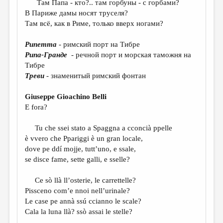
МАЛАЯ ПРОЗА
Там Папа - кто?.. там горбуны - с горбами?
В Париже дамы носят труселя?
ЭССЕИСТИКА
Там всё, как в Риме, только вверх ногами?
ЛИТЕРАТУРОВЕДЕНИЕ
Рипетта
- римский порт на Тибре
КУЛЬТУРОВЕДЕНИЕ
Рипа-Гранде
- речной порт и морская таможня на
Тибре
ПУБЛИЦИСТИКА
Треви
- знаменитый римский фонтан
РЕЦЕНЗИРОВАНИЕ
Giuseppe Gioachino Belli
ЦИКЛЫ ПУБЛИКАЦИЙ
E fora?
ТРЕДИАКОВСКИЙ
Tu che ssei stato a Spaggna a cconcià ppelle
è vvero che Ppariggi è un gran locale,
МЕДИА
dove pe ddí mojje, tutt’uno, e ssale,
ВКОНТАКТЕ
se disce fame, sette galli, e sselle?
Ce sò llà ll’osterie, le carrettelle?
Pissceno com’e nnoi nell’urinale?
Le case pe annà ssú ccianno le scale?
Cala la luna llà? ssò assai le stelle?