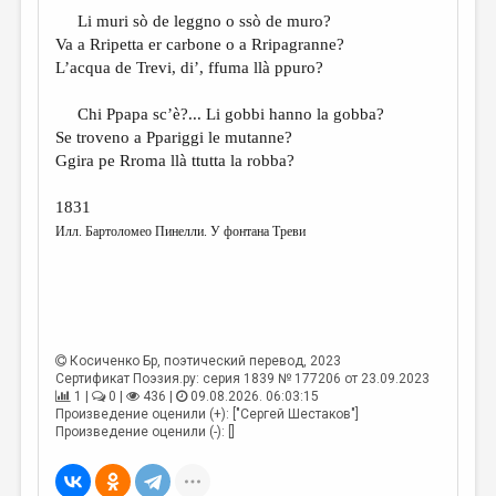
Li muri sò de leggno o ssò de muro?
Va a Rripetta er carbone o a Rripagranne?
L’acqua de Trevi, di’, ffuma llà ppuro?
Chi Ppapa sc’è?... Li gobbi hanno la gobba?
Se troveno a Ppariggi le mutanne?
Ggira pe Rroma llà ttutta la robba?
1831
Илл. Бартоломео Пинелли. У фонтана Треви
Косиченко Бр
, поэтический перевод, 2023
Сертификат Поэзия.ру: серия 1839 № 177206 от 23.09.2023
1 |
0 |
436 |
09.08.2026. 06:03:15
Произведение оценили (+): ["Сергей Шестаков"]
Произведение оценили (-): []