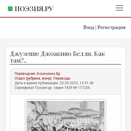
ПОЭЗИЯ.РУ
Вход
Регистрация
ГЛАВНОЕ МЕНЮ
|
ПОЭЗИЯ.РУ
ИЗДАТЕЛЬСТВО
Джузеппе Джоакино Белли. Как
ЖАНРЫ
там?..
АВТОРЫ
Переводчик:
Косиченко Бр
КОММЕНТАРИИ
Отдел (рубрика, жанр):
Переводы
Дата и время публикации: 23.09.2023, 13:31:40
ЛИТСАЛОН
Сертификат Поэзия.ру: серия 1839 № 177206
НОВОСТИ
ПРАВИЛА САЙТА
ОТДЕЛЫ И РУБРИКИ
ИЗБРАННОЕ