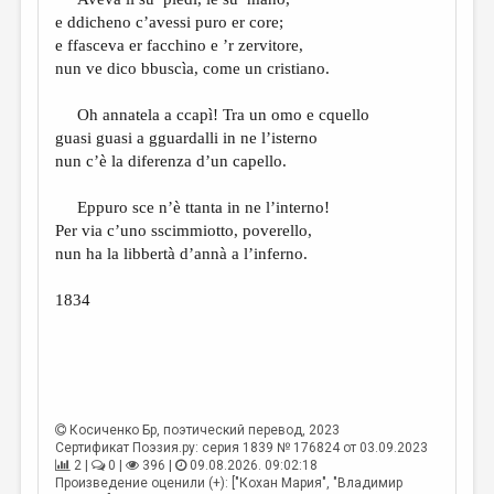
МАЛАЯ ПРОЗА
e ddicheno c’avessi puro er core;
ЭССЕИСТИКА
e ffasceva er facchino e ’r zervitore,
nun ve dico bbuscìa, come un cristiano.
ЛИТЕРАТУРОВЕДЕНИЕ
Oh annatela a ccapì! Tra un omo e cquello
КУЛЬТУРОВЕДЕНИЕ
guasi guasi a gguardalli in ne l’isterno
ПУБЛИЦИСТИКА
nun c’è la diferenza d’un capello.
РЕЦЕНЗИРОВАНИЕ
Eppuro sce n’è ttanta in ne l’interno!
Per via c’uno sscimmiotto, poverello,
ЦИКЛЫ ПУБЛИКАЦИЙ
nun ha la libbertà d’annà a l’inferno.
ТРЕДИАКОВСКИЙ
1834
МЕДИА
ВКОНТАКТЕ
Косиченко Бр
, поэтический перевод, 2023
Сертификат Поэзия.ру: серия 1839 № 176824 от 03.09.2023
2 |
0 |
396 |
09.08.2026. 09:02:18
Произведение оценили (+): ["Кохан Мария", "Владимир