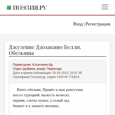
ПОЭЗИЯ.РУ
Вход
Регистрация
ГЛАВНОЕ МЕНЮ
|
ПОЭЗИЯ.РУ
ИЗДАТЕЛЬСТВО
Джузеппе Джоакино Белли.
ЖАНРЫ
Обезьяны
АВТОРЫ
Переводчик:
Косиченко Бр
КОММЕНТАРИИ
Отдел (рубрика, жанр):
Переводы
Дата и время публикации: 03.09.2023, 20:57:45
ЛИТСАЛОН
Сертификат Поэзия.ру: серия 1839 № 176824
НОВОСТИ
Взять обезьян. Привёз к нам рангутана
ПРАВИЛА САЙТА
посол турецкий: малость волосат,
черняв, слегка чумаз, а голый зад
ОТДЕЛЫ И РУБРИКИ
бывает и у нашего виллана.
ИЗБРАННОЕ