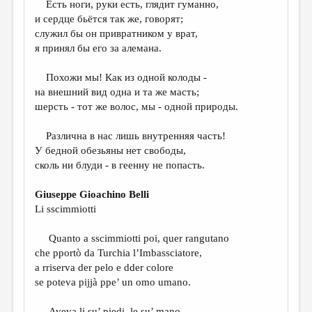
Есть ноги, руки есть, глядит гуманно,
и сердце бьётся так же, говорят;
ДАЙДЖЕСТ
служил бы он привратником у врат,
ПРОИЗВЕДЕНИЯ
я принял бы его за алемана.
ПЕРЕВОДЫ
Похожи мы! Как из одной колоды -
на внешний вид одна и та же масть;
КОНКУРСЫ
шерсть - тот же волос, мы - одной природы.
ДЕТСКАЯ КОМНАТА
Различна в нас лишь внутренняя часть!
КНИЖНАЯ ПОЛКА
У бедной обезьяны нет свободы,
сколь ни блуди - в геенну не попасть.
ОБЗОР ЛИТЕРАТУРЫ
СТРАНИЦЫ ПАМЯТИ
Giuseppe Gioachino Belli
Li sscimmiotti
ОБЪЯВЛЕНИЯ
Quanto a sscimmiotti poi, quer rangutano
КОЛОНКА РЕДАКТОРА
che pportò da Turchia l’Imbassciatore,
РЕДКОЛЛЕГИЯ
a rriserva der pelo e dder colore
se poteva pijjà ppe’ un omo umano.
ОТ РЕДАКЦИИ
Aveva li su’ piedi, le su’ mano,