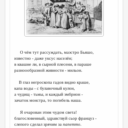
ДАЙДЖЕСТ
ПРОИЗВЕДЕНИЯ
ПЕРЕВОДЫ
КОНКУРСЫ
ДЕТСКАЯ КОМНАТА
О чём тут рассуждать, маэстро Бьяшо,
КНИЖНАЯ ПОЛКА
известно - даже уксус населён;
в квашне ли, в сырной плесени, в параше
ОБЗОР ЛИТЕРАТУРЫ
разноообразной живности - мильон.
СТРАНИЦЫ ПАМЯТИ
В глаз негроскопа гадов видно краше,
ОБЪЯВЛЕНИЯ
капа воды - с булавочный кулон,
а чудищ - тьмы, и каждый эмбрион -
зачаток монстра, то погибель наша.
КОЛОНКА РЕДАКТОРА
РЕДКОЛЛЕГИЯ
Я очарован этим чудом света!
благословенный, здравствуй сьор француз -
ОТ РЕДАКЦИИ
слепого сделал зрячим за
папетто
.