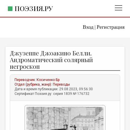
ПОЭЗИЯ.РУ
Вход
Регистрация
ГЛАВНОЕ МЕНЮ
|
ПОЭЗИЯ.РУ
ИЗДАТЕЛЬСТВО
Джузеппе Джоакино Белли.
ЖАНРЫ
Андроматический солярный
негроскоп
АВТОРЫ
КОММЕНТАРИИ
Переводчик:
Косиченко Бр
Отдел (рубрика, жанр):
Переводы
ЛИТСАЛОН
Дата и время публикации: 29.08.2023, 09:56:30
Сертификат Поэзия.ру: серия 1839 № 176732
НОВОСТИ
ПРАВИЛА САЙТА
ОТДЕЛЫ И РУБРИКИ
ИЗБРАННОЕ