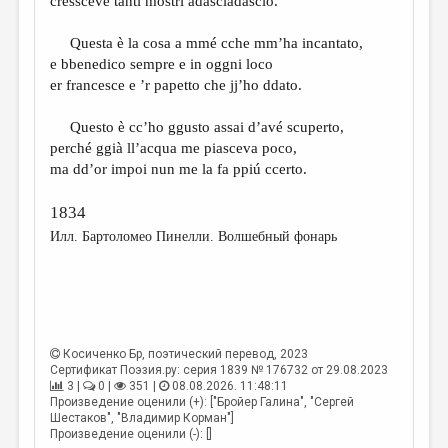
cressceve tanti mostri adasciadascio.
Questa è la cosa a mmé cche mm’ha incantato,
e bbenedico sempre e in oggni loco
er francesce e ’r papetto che jj’ho ddato.
Questo è cc’ho ggusto assai d’avé scuperto,
perché ggià ll’acqua me piasceva poco,
ma dd’or impoi nun me la fa ppiú ccerto.
1834
Илл. Бартоломео Пинелли. Волшебный фонарь
Косиченко Бр
, поэтический перевод, 2023
Сертификат Поэзия.ру: серия 1839 № 176732 от 29.08.2023
3 |
0 |
351 |
08.08.2026. 11:48:11
Произведение оценили (+): ["Бройер Галина", "Сергей
Шестаков", "Владимир Корман"]
Произведение оценили (-): []