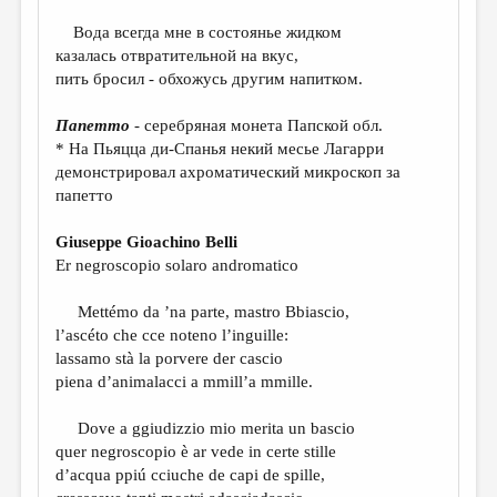
МАЛАЯ ПРОЗА
Вода всегда мне в состоянье жидком
ЭССЕИСТИКА
казалась отвратительной на вкус,
пить бросил - обхожусь другим напитком.
ЛИТЕРАТУРОВЕДЕНИЕ
КУЛЬТУРОВЕДЕНИЕ
Папетто
- серебряная монета Папской обл.
* На Пьяцца ди-Спанья некий месье Лагарри
ПУБЛИЦИСТИКА
демонстрировал ахроматический микроскоп за
папетто
РЕЦЕНЗИРОВАНИЕ
ЦИКЛЫ ПУБЛИКАЦИЙ
Giuseppe Gioachino Belli
Er negroscopio solaro andromatico
ТРЕДИАКОВСКИЙ
Mettémo da ’na parte, mastro Bbiascio,
МЕДИА
l’ascéto che cce noteno l’inguille:
ВКОНТАКТЕ
lassamo stà la porvere der cascio
piena d’animalacci a mmill’a mmille.
Dove a ggiudizzio mio merita un bascio
quer negroscopio è ar vede in certe stille
d’acqua ppiú cciuche de capi de spille,