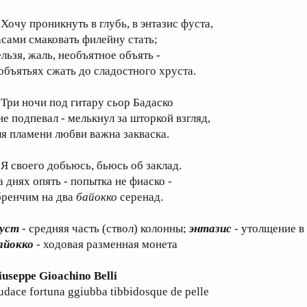
очу проникнуть в глубь, в энтазис фуста,
асами смаковать филейну стать;
ельзя, жаль, необъятное объять -
 объятьях сжать до сладостного хруста.
ри ночи под гитару сьор Бадаско
не подпевал - мелькнул за шторкой взгляд,
ля пламени любви важна закваска.
 своего добьюсь, бьюсь об заклад.
а днях опять - попытка не фиаско -
бренчим на два
байокко
серенад.
уст
- средняя часть (ствол) колонны;
энтазис
- утолщение в
айокко
- ходовая разменная монета
iuseppe Gioachino Belli
dace fortuna ggiubba tibbidosque de pelle