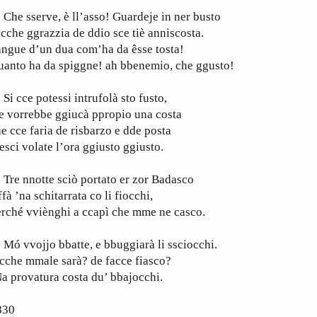
e sserve, è ll’asso! Guardeje in ner busto
 cche ggrazzia de ddio sce tiè anniscosta.
ngue d’un dua com’ha da êsse tosta!
uanto ha da spiggne! ah bbenemio, che ggusto!
 cce potessi intrufolà sto fusto,
e vorrebbe ggiucà ppropio una costa
e cce faria de risbarzo e dde posta
esci volate l’ora ggiusto ggiusto.
re nnotte sciò portato er zor Badasco
ffà ’na schitarrata co li fiocchi,
rché vviènghi a ccapì che mme ne casco.
 vvojjo bbatte, e bbuggiarà li ssciocchi.
cche mmale sarà? de facce fiasco?
a provatura costa du’ bbajocchi.
830