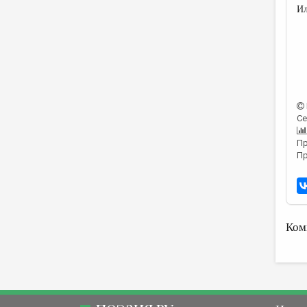
Ил
Се
Пр
Пр
Ком