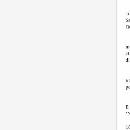
Ch
si
Sa
Q
Si
m
ch
di
T
a 
pe
Mó
E 
’N
1