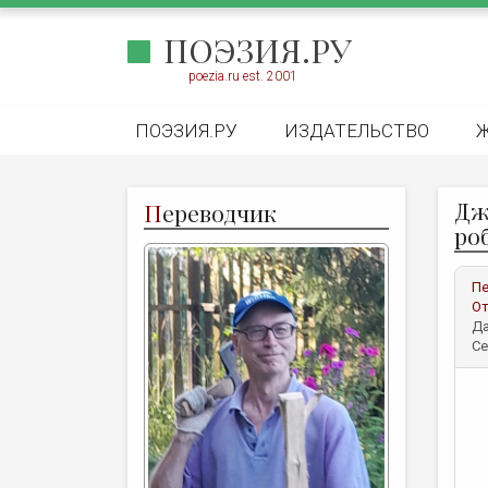
ПОЭЗИЯ.РУ
poezia.ru est. 2001
ПОЭЗИЯ.РУ
ИЗДАТЕЛЬСТВО
Дж
П
ереводчик
ро
Пе
От
Да
Се