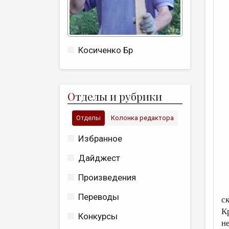
Косиченко Бр
О
тделы и рубрики
Отделы
Колонка редактора
Избранное
Дайджест
Произведения
В
Переводы
с
К
Конкурсы
н