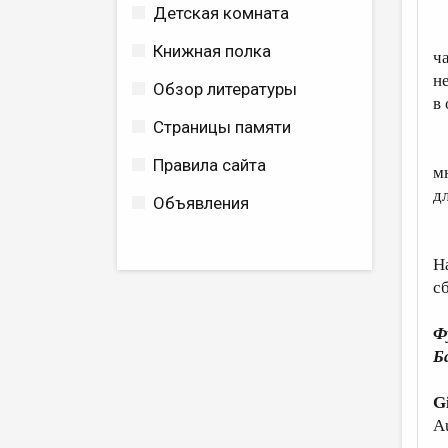
Детская комната
Х
Книжная полка
ч
н
Обзор литературы
в
Страницы памяти
Т
Правила сайта
м
д
Объявления
Я
Н
с
Ф
Б
G
Au