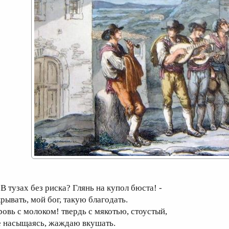
 тузах без риска? Глянь на купол бюста! -
крывать, мой бог, такую благодать.
ровь с молоком! твердь c мякотью, стоустый,
е насыщаясь, жаждаю вкушать.