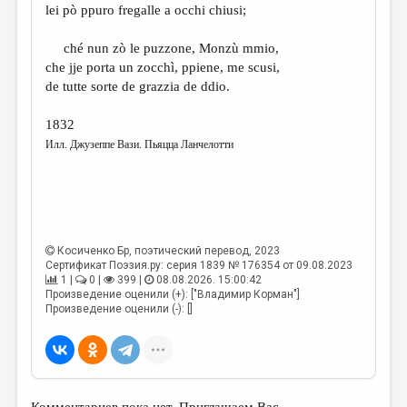
lei pò ppuro fregalle a occhi chiusi;
ché nun zò le puzzone, Monzù mmio,
che jje porta un zocchì, ppiene, me scusi,
de tutte sorte de grazzia de ddio.
1832
Илл. Джузеппе Вази. Пьяцца Ланчелотти
Косиченко Бр
, поэтический перевод, 2023
Сертификат Поэзия.ру: серия 1839 № 176354 от 09.08.2023
1 |
0 |
399 |
08.08.2026. 15:00:42
Произведение оценили (+): ["Владимир Корман"]
Произведение оценили (-): []