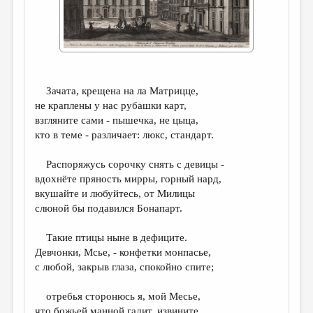
ДАЙДЖЕСТ
ПРОИЗВЕДЕНИЯ
ПЕРЕВОДЫ
Зачата, крещена на ла Матрицце,
КОНКУРСЫ
не краплены у нас рубашки карт,
ДЕТСКАЯ КОМНАТА
взгляните сами - пышечка, не цыца,
кто в теме - различает: люкс, стандарт.
КНИЖНАЯ ПОЛКА
Распоряжусь сорочку снять с девицы -
ОБЗОР ЛИТЕРАТУРЫ
вдохнёте пряность мирры, горный нард,
СТРАНИЦЫ ПАМЯТИ
вкушайте и любуйтесь, от Милицы
слюной бы подавился Бонапарт.
ОБЪЯВЛЕНИЯ
Такие птицы ныне в дефиците.
КОЛОНКА РЕДАКТОРА
Девчонки, Мсье, - конфетки монпасье,
с любой, закрыв глаза, спокойно спите;
РЕДКОЛЛЕГИЯ
ОТ РЕДАКЦИИ
отребья сторонюсь я, мой Месье,
что божьей манной гадит, извините,