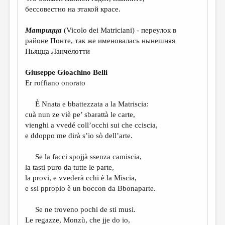
МАЛАЯ ПРОЗА
бессовестно на этакой красе.
ЭССЕИСТИКА
Матрицца
(Vicolo dei Matriciani) - переулок в
ЛИТЕРАТУРОВЕДЕНИЕ
районе Понте, так же именовалась нынешняя
Пьяцца Ланчелотти
КУЛЬТУРОВЕДЕНИЕ
Giuseppe Gioachino Belli
ПУБЛИЦИСТИКА
Er roffiano onorato
РЕЦЕНЗИРОВАНИЕ
È Nnata e bbattezzata a la Matriscia:
ЦИКЛЫ ПУБЛИКАЦИЙ
cuà nun ze viè pe’ sbarattà le carte,
vienghi a vvedé coll’occhi sui che cciscia,
ТРЕДИАКОВСКИЙ
e ddoppo me dirà s’io sò dell’arte.
МЕДИА
Se la facci spojjà ssenza camiscia,
ВКОНТАКТЕ
la tasti puro da tutte le parte,
la provi, e vvederà cchi è la Miscia,
e ssi ppropio è un boccon da Bbonaparte.
Se ne troveno pochi de sti musi.
Le regazze, Monzù, che jje do io,