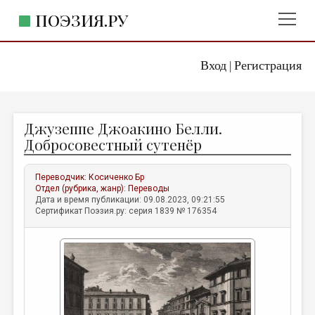
ПОЭЗИЯ.РУ
Вход
Регистрация
ГЛАВНОЕ МЕНЮ
|
ПОЭЗИЯ.РУ
ИЗДАТЕЛЬСТВО
Джузеппе Джоакино Белли.
ЖАНРЫ
Добросовестный сутенёр
АВТОРЫ
Переводчик:
Косиченко Бр
КОММЕНТАРИИ
Отдел (рубрика, жанр):
Переводы
Дата и время публикации: 09.08.2023, 09:21:55
ЛИТСАЛОН
Сертификат Поэзия.ру: серия 1839 № 176354
НОВОСТИ
ПРАВИЛА САЙТА
ОТДЕЛЫ И РУБРИКИ
ИЗБРАННОЕ