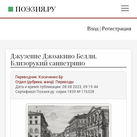
ПОЭЗИЯ.РУ
Вход
Регистрация
ГЛАВНОЕ МЕНЮ
|
ПОЭЗИЯ.РУ
ИЗДАТЕЛЬСТВО
Джузеппе Джоакино Белли.
ЖАНРЫ
Близорукий санпетрино
АВТОРЫ
Переводчик:
Косиченко Бр
КОММЕНТАРИИ
Отдел (рубрика, жанр):
Переводы
Дата и время публикации: 08.08.2023, 09:19:44
ЛИТСАЛОН
Сертификат Поэзия.ру: серия 1839 № 176328
НОВОСТИ
ПРАВИЛА САЙТА
ОТДЕЛЫ И РУБРИКИ
ИЗБРАННОЕ