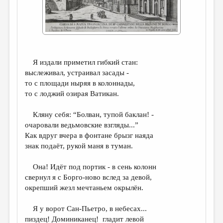
ДАЙДЖЕСТ
ПРОИЗВЕДЕНИЯ
ПЕРЕВОДЫ
Я издали приметил гибкий стан:
КОНКУРСЫ
выслеживал, устраивал засады -
то с площади ныряя в колоннады,
ДЕТСКАЯ КОМНАТА
то с лоджий озирая Ватикан.
КНИЖНАЯ ПОЛКА
Кляну себя: “Болван, тупой баклан! -
ОБЗОР ЛИТЕРАТУРЫ
очаровали ведьмовские взгляды...”
Как вдруг вчера в фонтане брызг наяда
СТРАНИЦЫ ПАМЯТИ
знак подаёт, рукой маня в туман.
ОБЪЯВЛЕНИЯ
Она! Идёт под портик - в сень колонн
КОЛОНКА РЕДАКТОРА
свернул я с Борго-ново вслед за девой,
окрепший жезл мечтаньем окрылён.
РЕДКОЛЛЕГИЯ
ОТ РЕДАКЦИИ
Я у ворот Сан-Пьетро, в небесах...
пиздец! Доминиканец! гладит левой