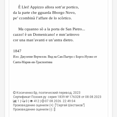
È Llei! Appizzo allora sott’ar portico,
da la parte che gguarda Bborgo Novo,
pe’ ccombinà l’affare de lo scòrtico.
Ma cquanno sò a la porta de San Pietro...
cazzo! è un Domenicano! e mm’aritrovo
cor una man’avanti e un’antra dietro.
1847
Илл. Джузеппе Верчелли. Вид на Сан-Пьетро с Борго-Нуово от
Санта-Мария-ин-Траспонтина
Косиченко Бр
, поэтический перевод, 2023
Сертификат Поэзия.ру: серия 1839 № 176328 от 08.08.2023
1 |
0 |
412 |
07.08.2026. 22:49:04
Произведение оценили (+): ["Сергей Шестаков"]
Произведение оценили (-): []