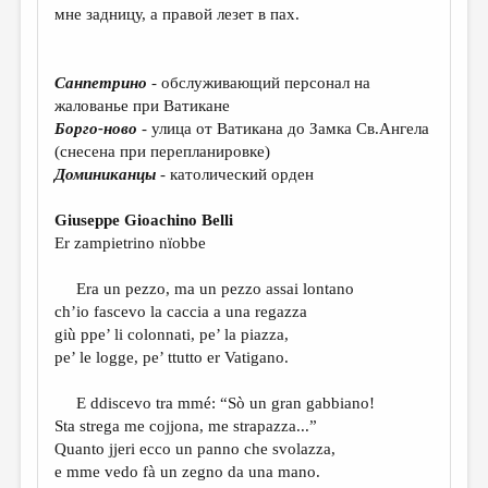
МАЛАЯ ПРОЗА
мне задницу, а правой лезет в пах.
ЭССЕИСТИКА
ЛИТЕРАТУРОВЕДЕНИЕ
Санпетрино
- обслуживающий персонал на
жалованье при Ватикане
КУЛЬТУРОВЕДЕНИЕ
Борго-ново
- улица от Ватикана до Замка Св.Ангела
(снесена при перепланировке)
ПУБЛИЦИСТИКА
Доминиканцы
- католический орден
РЕЦЕНЗИРОВАНИЕ
Giuseppe Gioachino Belli
ЦИКЛЫ ПУБЛИКАЦИЙ
Er zampietrino nïobbe
ТРЕДИАКОВСКИЙ
Era un pezzo, ma un pezzo assai lontano
МЕДИА
ch’io fascevo la caccia a una regazza
giù ppe’ li colonnati, pe’ la piazza,
ВКОНТАКТЕ
pe’ le logge, pe’ ttutto er Vatigano.
E ddiscevo tra mmé: “Sò un gran gabbiano!
Sta strega me cojjona, me strapazza...”
Quanto jjeri ecco un panno che svolazza,
e mme vedo fà un zegno da una mano.