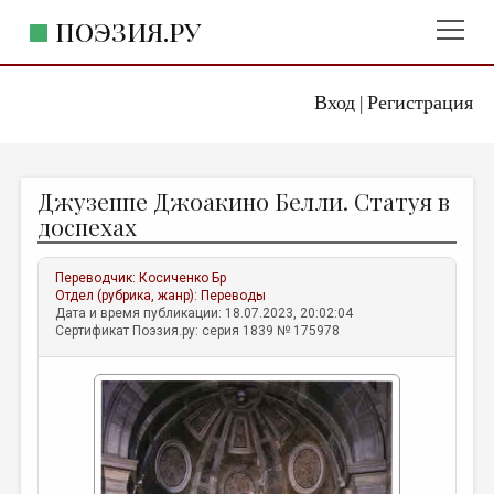
ПОЭЗИЯ.РУ
Вход
Регистрация
ГЛАВНОЕ МЕНЮ
|
ПОЭЗИЯ.РУ
ИЗДАТЕЛЬСТВО
Джузеппе Джоакино Белли. Статуя в
ЖАНРЫ
доспехах
АВТОРЫ
Переводчик:
Косиченко Бр
КОММЕНТАРИИ
Отдел (рубрика, жанр):
Переводы
Дата и время публикации: 18.07.2023, 20:02:04
ЛИТСАЛОН
Сертификат Поэзия.ру: серия 1839 № 175978
НОВОСТИ
ПРАВИЛА САЙТА
ОТДЕЛЫ И РУБРИКИ
ИЗБРАННОЕ