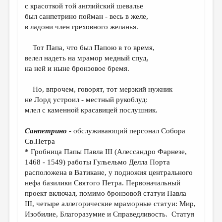
МАЛАЯ ПРОЗА
с красоткой той английский шевалье
был санпетрино пойман - весь в желе,
ЭССЕИСТИКА
в ладони член греховного желанья.
ЛИТЕРАТУРОВЕДЕНИЕ
Тот Папа, что был Папою в то время,
КУЛЬТУРОВЕДЕНИЕ
велел надеть на мрамор медный спуд,
на ней и ныне бронзовое бремя.
ПУБЛИЦИСТИКА
Но, впрочем, говорят, тот мерзкий нужник
РЕЦЕНЗИРОВАНИЕ
не Лорд устроил - местный рукоблуд:
ЦИКЛЫ ПУБЛИКАЦИЙ
млел с каменной красавицей послушник.
ТРЕДИАКОВСКИЙ
Санпетрино
- обслуживающий персонал Собора
Св.Петра
МЕДИА
* Гробница Папы Павла III (Алессандро Фарнезе,
ВКОНТАКТЕ
1468 - 1549) работы Гульельмо Делла Порта
расположена в Ватикане, у подножия центрального
нефа базилики Святого Петра. Первоначальный
проект включал, помимо бронзовой статуи Павла
III, четыре аллегорические мраморные статуи: Мир,
Изобилие, Благоразумие и Справедливость. Статуя