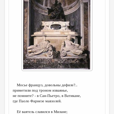
ДАЙДЖЕСТ
ПРОИЗВЕДЕНИЯ
ПЕРЕВОДЫ
КОНКУРСЫ
ДЕТСКАЯ КОМНАТА
КНИЖНАЯ ПОЛКА
ОБЗОР ЛИТЕРАТУРЫ
СТРАНИЦЫ ПАМЯТИ
ОБЪЯВЛЕНИЯ
Мосье француз, довольны дефиле?..
КОЛОНКА РЕДАКТОРА
приметили под троном изваянье,
не помните? - в Сан-Пьетро, в Ватикане,
РЕДКОЛЛЕГИЯ
где Паоло Фарнезе мавзолей.
ОТ РЕДАКЦИИ
Её ваятель славился в Милане;