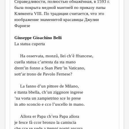
Справедливости, полностью обнажённая, в 1593 г.
была покрыта медной мантией по приказу папы
Климента VIII. По традиции считается, что это
изображение знаменитой красавицы Джулии
Фарнезе
Giuseppe Gioachino Belli
La statua cuperta
Ha osservata, monzú, llei ch’è ffrancese,
cuella statua c’arresta da sta mano
drent’in fonno a Ssan Pietr’in Vaticano,
sott’ar trono de Pavolo Fernese?
La fanno d’un pittore de Milano,
e ttanta bbella, ch’un ziggnore ingrese
’na vorta un zampietrino sce lo prese
in atto sconcio e cco l’uscello in mano.
Allora er Papa ch’era Papa allora
je fesce fà ccor bronzo la camiscia
che cce se vede a ttempi nostri ancora.