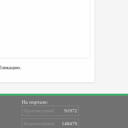
бликацию.
На портале:
Произведений:
91972
Комментариев:
148479