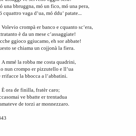
ó una bbruggna, mó un fico, mó una pera,
 cquattro vaga d’ua, mó ddu’ patate...
olevio crompà er banco e cquanto sc’era,
ttratanto è da un mese c’assaggiate!
cche ggioco ggiucamo, eh sor abbate!
esto se chiama un cojjonà la fiera.
 mmé la robba me costa quadrini,
io nun crompo er pizzutello e ll’ua
 rrifacce la bbocca a l’abbatini.
ora de finilla, fratèr caro;
ccasomai ve bbatte er trentadua
amateve de torzi ar monnezzaro.
843