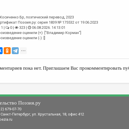
Косиченко Бр
, поэтический перевод, 2023
ртификат Поэзия.ру: серия 1839 № 175532 от 19.06.2023
1 |
0 |
323 |
06.08.2026. 14:13:01
оизведение оценили (+): ["Владимир Корман"]
оизведение оценили (-): []
ментариев пока нет. Приглашаем Вас прокомментировать пу
ельство Поэзия.ру
12) 679-07-70
 Санкт-Петербург, ул. Хрустальная, 18, офис 412
ezia.ru