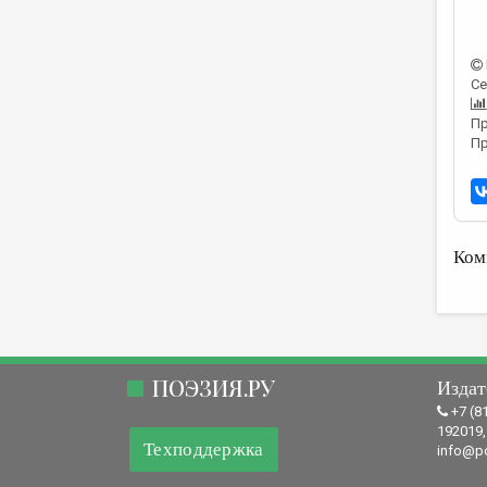
Се
Пр
Пр
Ком
ПОЭЗИЯ.РУ
Издат
+7 (8
192019,
Техподдержка
info@po