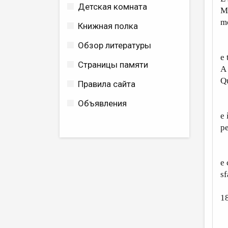
Детская комната
M
mó
Книжная полка
Обзор литературы
V
e 
Страницы памяти
A 
Qu
Правила сайта
Объявления
A
e 
pe
È 
e 
sf
1