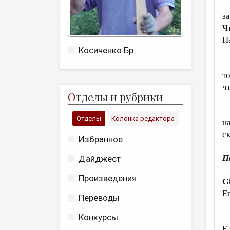
Н
з
Ч
Н
Косиченко Бр
В
т
ч
О
тделы и рубрики
П
Отделы
Колонка редактора
н
с
Избранное
П
Дайджест
Произведения
G
Er
Переводы
M
Конкурсы
E 