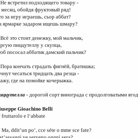
е встретил подходящего товару -
а месяц, обойдя фруктовый ряд!
то за игру играешь, сьор аббат?
а ярмарке задаром ищешь шмару?
сё это стоит денежку, мой мальчик,
оргую пиццутеллу у скупца,
тоб пососал аббатик дамский пальчик?
ора кончать страдать фигнёй, братишка;
ачнут чесаться тридцать два резца -
кажу, где на помойке кочерыжка.
иццутелла
- дорогой сорт винограда с продолговатыми яго
iuseppe Gioachino Belli
 fruttarolo e l‘abbate
a, ddit’un po’, cce séte o mme sce fate?
st’assaggi ve serveno oggni sera?