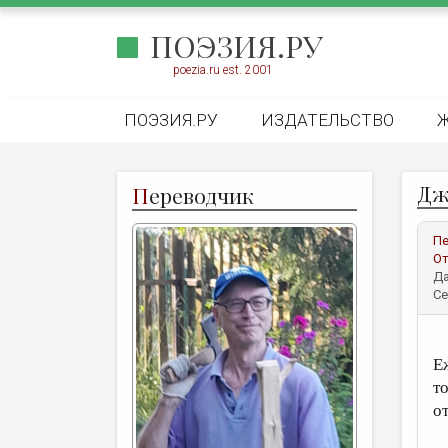
ПОЭЗИЯ.РУ
poezia.ru est. 2001
ПОЭЗИЯ.РУ
ИЗДАТЕЛЬСТВО
Дж
П
ереводчик
Пе
От
Да
Се
С
Е
то
о