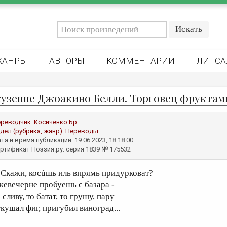
ЖАНРЫ
АВТОРЫ
КОММЕНТАРИИ
ЛИТСА
узеппе Джоакино Белли. Торговец фруктами
реводчик:
Косиченко Бр
дел (рубрика, жанр):
Переводы
та и время публикации: 19.06.2023, 18:18:00
ртификат Поэзия.ру: серия 1839 № 175532
кажи, косúшь иль впрямь придурковат?
жевечерне пробуешь с базара -
 сливу, то батат, то грушу, пару
ткушал фиг, пригубил виноград...