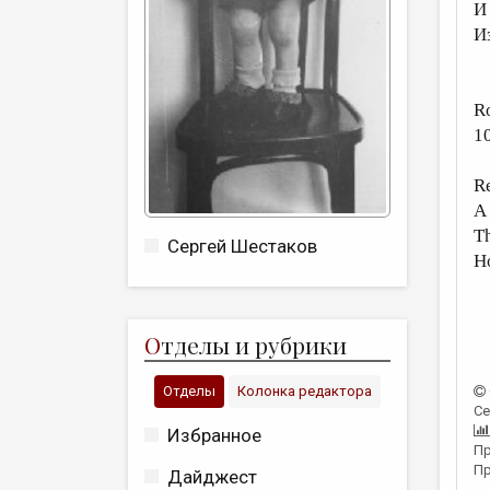
И
И
R
1
Re
A 
Th
Сергей Шестаков
Ho
О
тделы и рубрики
Отделы
Колонка редактора
Се
Избранное
Пр
Пр
Дайджест