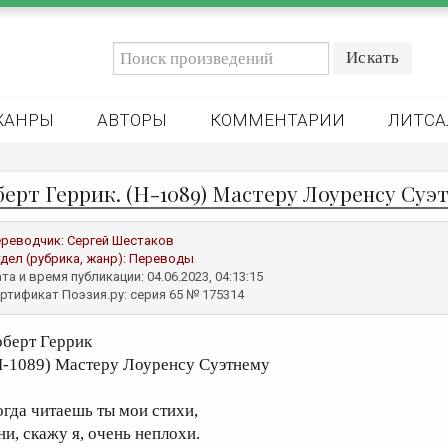
ЖАНРЫ
АВТОРЫ
КОММЕНТАРИИ
ЛИТСА
берт Геррик. (H-1089) Мастеру Лоуренсу Суэ
реводчик:
Сергей Шестаков
дел (рубрика, жанр):
Переводы
та и время публикации: 04.06.2023, 04:13:15
ртификат Поэзия.ру: серия 65 № 175314
оберт Геррик
H-1089) Мастеру Лоуренсу Суэтнему
огда читаешь ты мои стихи,
ни, скажу я, очень неплохи.