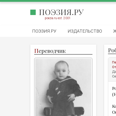
ПОЭЗИЯ.РУ
poezia.ru est. 2001
ПОЭЗИЯ.РУ
ИЗДАТЕЛЬСТВО
Ро
П
ереводчик
Пе
От
Да
Се
Р
(
К
О