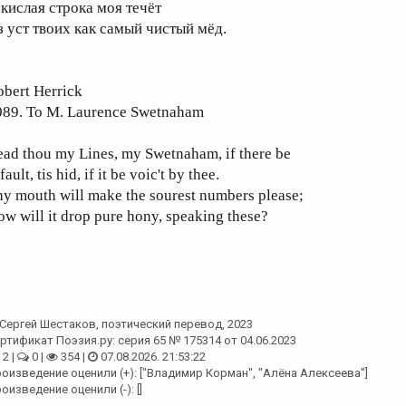
 кислая строка моя течёт
з уст твоих как самый чистый мёд.
obert Herrick
089. To M. Laurence Swetnaham
ad thou my Lines, my Swetnaham, if there be
fault, tis hid, if it be voic't by thee.
y mouth will make the sourest numbers please;
w will it drop pure hony, speaking these?
Сергей Шестаков
, поэтический перевод, 2023
ртификат Поэзия.ру: серия 65 № 175314 от 04.06.2023
2 |
0 |
354 |
07.08.2026. 21:53:22
оизведение оценили (+): ["Владимир Корман", "Алёна Алексеева"]
оизведение оценили (-): []