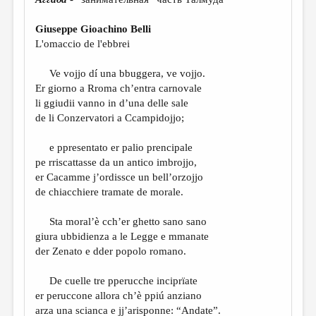
МАЛАЯ ПРОЗА
ЭССЕИСТИКА
Giuseppe Gioachino Belli
L'omaccio de l'ebbrei
ЛИТЕРАТУРОВЕДЕНИЕ
Ve vojjo dí una bbuggera, ve vojjo.
КУЛЬТУРОВЕДЕНИЕ
Er giorno a Rroma ch’entra carnovale
ПУБЛИЦИСТИКА
li ggiudii vanno in d’una delle sale
de li Conzervatori a Ccampidojjo;
РЕЦЕНЗИРОВАНИЕ
e ppresentato er palio prencipale
ЦИКЛЫ ПУБЛИКАЦИЙ
pe rriscattasse da un antico imbrojjo,
ТРЕДИАКОВСКИЙ
er Cacamme j’ordissce un bell’orzojjo
de chiacchiere tramate de morale.
МЕДИА
Sta moral’è cch’er ghetto sano sano
ВКОНТАКТЕ
giura ubbidienza a le Legge e mmanate
der Zenato e dder popolo romano.
De cuelle tre pperucche inciprïate
er peruccone allora ch’è ppiú anziano
arza una scianca e jj’arisponne: “Andate”.