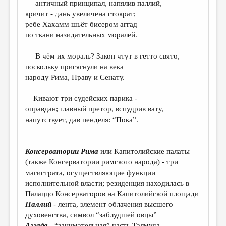
античный принципал, напялив паллий,
кричит - дань увеличена стократ;
ДАЙДЖЕСТ
ребе Хахамм шьёт бисером аггад
ПРОИЗВЕДЕНИЯ
по ткани назидательных моралей.
ПЕРЕВОДЫ
В чём их мораль? Закон чтут в гетто свято,
поскольку присягнули на века
КОНКУРСЫ
народу Рима, Праву и Сенату.
ДЕТСКАЯ КОМНАТА
Кивают три судейских парика -
КНИЖНАЯ ПОЛКА
оправдан; главный претор, вспудрив вату,
напутствует, дав пенделя: “Пока”.
ОБЗОР ЛИТЕРАТУРЫ
СТРАНИЦЫ ПАМЯТИ
Консерватории Рима
или Капитолийские палаты
ОБЪЯВЛЕНИЯ
(также Консерватории римского народа) - три
магистрата, осуществляющие функции
КОЛОНКА РЕДАКТОРА
исполнительной власти; резиденция находилась в
РЕДКОЛЛЕГИЯ
Палаццо Консерваторов на Капитолийской площади
Паллий
- лента, элемент облачения высшего
ОТ РЕДАКЦИИ
духовенства, символ “заблудшей овцы”
Аггада
- “занимательная” часть Талмуда