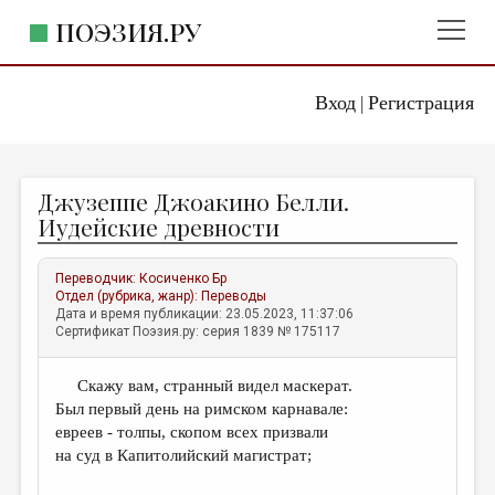
ПОЭЗИЯ.РУ
Вход
Регистрация
ГЛАВНОЕ МЕНЮ
|
ПОЭЗИЯ.РУ
ИЗДАТЕЛЬСТВО
Джузеппе Джоакино Белли.
ЖАНРЫ
Иудейские древности
АВТОРЫ
Переводчик:
Косиченко Бр
КОММЕНТАРИИ
Отдел (рубрика, жанр):
Переводы
Дата и время публикации: 23.05.2023, 11:37:06
ЛИТСАЛОН
Сертификат Поэзия.ру: серия 1839 № 175117
НОВОСТИ
Скажу вам, странный видел маскерат.
ПРАВИЛА САЙТА
Был первый день на римском карнавале:
евреев - толпы, скопом всех призвали
ОТДЕЛЫ И РУБРИКИ
на суд в Капитолийский магистрат;
ИЗБРАННОЕ