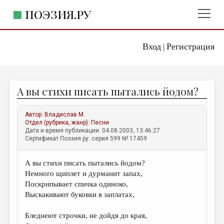
ПОЭЗИЯ.РУ
Вход
Регистрация
ГЛАВНОЕ МЕНЮ
|
ПОЭЗИЯ.РУ
ИЗДАТЕЛЬСТВО
А вы стихи писать пытались йодом?
ЖАНРЫ
АВТОРЫ
Автор:
Владислав М.
Отдел (рубрика, жанр):
Песни
КОММЕНТАРИИ
Дата и время публикации: 04.08.2003, 13:46:27
Сертификат Поэзия.ру: серия 599 № 17459
ЛИТСАЛОН
А вы стихи писать пытались йодом?
НОВОСТИ
Немного щиплет и дурманит запах,
ПРАВИЛА САЙТА
Поскрипывает спичка одиноко,
Выскакивают буковки в заплатах,
ОТДЕЛЫ И РУБРИКИ
Бледнеют строчки, не дойдя до края,
ИЗБРАННОЕ