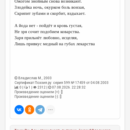
Ожогом знойным снова возникают.
Злодейка ночь, окурком боль вонзая,
ДАЙДЖЕСТ
Скрипит зубами и скорбит, вздыхает.
ПРОИЗВЕДЕНИЯ
А йода нет - пойдёт и кровь густая,
ПЕРЕВОДЫ
Не зря сочит подобием коварства.
Заря прильнёт любовно, исцеляя,
КОНКУРСЫ
Лишь привкус медный на губах лекарства
ДЕТСКАЯ КОМНАТА
КНИЖНАЯ ПОЛКА
ОБЗОР ЛИТЕРАТУРЫ
Владислав М.
, 2003
СТРАНИЦЫ ПАМЯТИ
Сертификат Поэзия.ру: серия 599 № 17459 от 04.08.2003
0 |
1 |
2312 |
07.08.2026. 22:28:32
ОБЪЯВЛЕНИЯ
Произведение оценили (+): []
Произведение оценили (-): []
КОЛОНКА РЕДАКТОРА
РЕДКОЛЛЕГИЯ
ОТ РЕДАКЦИИ