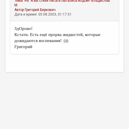
Тема:
Re: А вы стихи писать пытались йодом?
Владислав
МАЛАЯ ПРОЗА
М.
Автор
Григорий Беркович
ЭССЕИСТИКА
Дата и время: 05.08.2003, 01:17:51
ЛИТЕРАТУРОВЕДЕНИЕ
ЗдОрово!
КУЛЬТУРОВЕДЕНИЕ
Кстати. Есть ещё прорва жидкостей, которые
дожидаются воспевания! :)))
ПУБЛИЦИСТИКА
Григорий
РЕЦЕНЗИРОВАНИЕ
ЦИКЛЫ ПУБЛИКАЦИЙ
ТРЕДИАКОВСКИЙ
МЕДИА
ВКОНТАКТЕ