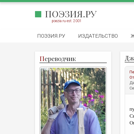
ПОЭЗИЯ.РУ
poezia.ru est. 2001
ПОЭЗИЯ.РУ
ИЗДАТЕЛЬСТВО
Дж
П
ереводчик
Пе
От
Да
Се
Ф
п
С
О