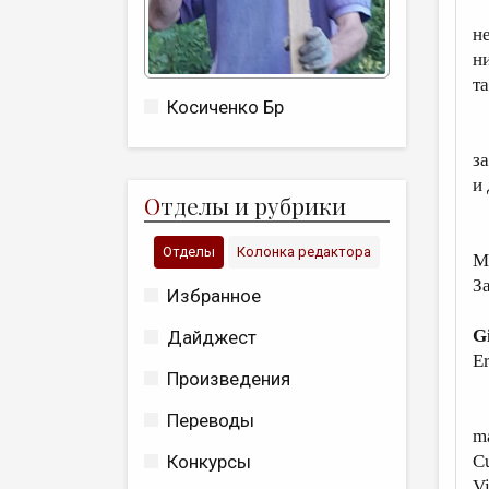
Н
н
н
т
Косиченко Бр
В
з
и
О
тделы и рубрики
Д
Отделы
Колонка редактора
М
З
Избранное
G
Дайджест
Er
Произведения
T
Переводы
ma
C
Конкурсы
Vi