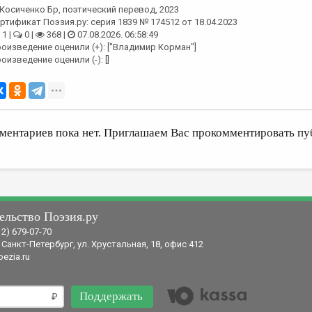
Косиченко Бр
, поэтический перевод, 2023
ртификат Поэзия.ру: серия 1839 № 174512 от 18.04.2023
1 |
0 |
368 |
07.08.2026. 06:58:49
оизведение оценили (+): ["Владимир Корман"]
оизведение оценили (-): []
ментариев пока нет. Приглашаем Вас прокомментировать пу
ельство Поэзия.ру
12) 679-07-70
 Санкт-Петербург, ул. Хрустальная, 18, офис 412
ezia.ru
Поддержать