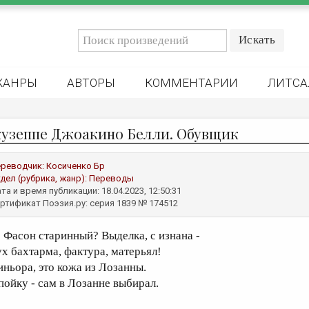
ЖАНРЫ
АВТОРЫ
КОММЕНТАРИИ
ЛИТСА
узеппе Джоакино Белли. Обувщик
реводчик:
Косиченко Бр
дел (рубрика, жанр):
Переводы
та и время публикации: 18.04.2023, 12:50:31
ртификат Поэзия.ру: серия 1839 № 174512
асон старинный? Выделка, с изнана -
ух бахтарма, фактура, матерьял!
иньора, это кожа из Лозанны.
пойку - сам в Лозанне выбирал.