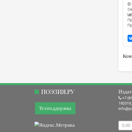
Се
Пр
Пр
Ком
ПОЭЗИЯ.РУ
Издат
+7 (8
192019,
Техподдержка
info@po