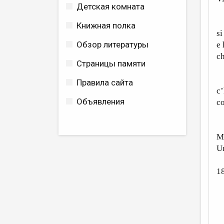
Детская комната
V
Книжная полка
si
Обзор литературы
e 
ch
Страницы памяти
P
Правила сайта
c’
Объявления
co
Ca
M
U
1