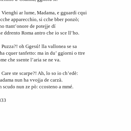
ienghi ar lume, Madama, e gguardi cqui
 cche apparecchio, si cche bber ponzò;
ho ttant’onore de potejje dí
e ddrento Roma antro che io sce ll’ho.
uzza?! oh Ggesú! lla vallonea se sa
ha cquer tanfetto: ma in du’ ggiorni o ttre
me che ssente l’aria se ne va.
re ste scarpe?! Ah, lo so io ch’edè:
adama nun ha vvojja de carzà.
n scudo nun ze pò: ccosteno a mmé.
833