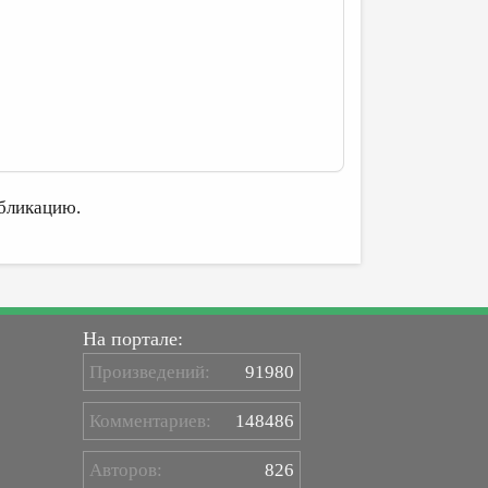
бликацию.
На портале:
Произведений:
91980
Комментариев:
148486
Авторов:
826