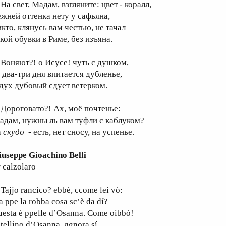
а свет, Мадам, взгляните: цвет - коралл,
ежней оттенка нету у сафьяна,
икто, клянусь вам честью, не тачал
акой обувки в Риме, без изъяна.
оняют?! о Исусе! чуть с душком,
а два-три дня впитается дубленье,
 дух дубовый сдует ветерком.
ороговато?! Ах, моё почтенье:
адам, нужны ль вам туфли с каблуком?
а
скудо
- есть, нет сносу, на успенье.
iuseppe Gioachino Belli
 calzolaro
ajjo rancico? ebbè, ccome lei vò:
 ppe la robba cosa sc’è da dí?
uesta è ppelle d’Osanna. Come oibbò!
tellino d’Osanna, ggnora sí.