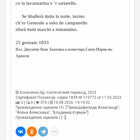
co la lavannarina e ’r sartarello.
Se bballerà ttutta la notte, inzino
ch’er Generale a ssòn de campanello
rifarà ttutti maschi a mmatutino.
25 gennaio 1833
Илл. Джузеппе Вази.
Базилика и монастырь Санта-Мария-ин-
Арачели
Косиченко Бр
, поэтический перевод, 2023
Сертификат Поэзия.ру: серия 1839 № 173772 от 11.03.2023
3 |
0 |
370 |
10.08.2026. 14:14:32
Произведение оценили (+): ["Триандафилиди Александр",
"Алёна Алексеева", "Владимир Корман"]
Произведение оценили (-): []