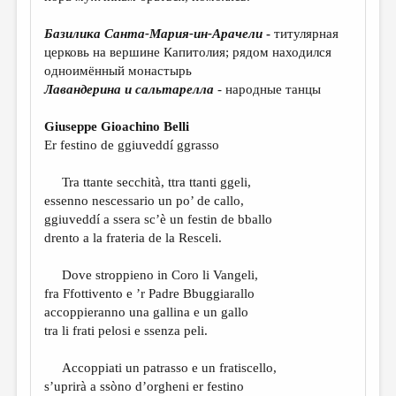
МАЛАЯ ПРОЗА
Базилика Санта-Мария-ин-Арачели
-
титулярная
ЭССЕИСТИКА
церковь на вершине Капитолия; рядом находился
ЛИТЕРАТУРОВЕДЕНИЕ
одноимённый монастырь
Лавандерина и сальтарелла
- народные танцы
КУЛЬТУРОВЕДЕНИЕ
Giuseppe Gioachino Belli
ПУБЛИЦИСТИКА
Er festino de ggiuveddí ggrasso
РЕЦЕНЗИРОВАНИЕ
Tra ttante secchità, ttra ttanti ggeli,
ЦИКЛЫ ПУБЛИКАЦИЙ
essenno nescessario un po’ de callo,
ggiuveddí a ssera sc’è un festin de bballo
ТРЕДИАКОВСКИЙ
drento a la frateria de la Resceli.
МЕДИА
Dove stroppieno in Coro li Vangeli,
ВКОНТАКТЕ
fra Ffottivento e ’r Padre Bbuggiarallo
accoppieranno una gallina e un gallo
tra li frati pelosi e ssenza peli.
Accoppiati un patrasso e un fratiscello,
s’uprirà a ssòno d’orgheni er festino