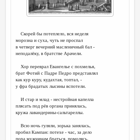
ДАЙДЖЕСТ
ПРОИЗВЕДЕНИЯ
ПЕРЕВОДЫ
Скорей бы потеплело, вся неделя
морозна и суха, чуть не проспал
КОНКУРСЫ
в четверг вечерний масленичный бал -
ДЕТСКАЯ КОМНАТА
неподалёку, в братстве Арачели.
КНИЖНАЯ ПОЛКА
Хор переврал Евангелье с похмелья,
брат Фотий c Падре Педро представлял
ОБЗОР ЛИТЕРАТУРЫ
как кур куру, кудахтая, топтал, -
СТРАНИЦЫ ПАМЯТИ
у фра брадатых лысины вспотели.
ОБЪЯВЛЕНИЯ
И стар и млад - нестройная капелла
плясать под рёв органа принялась,
КОЛОНКА РЕДАКТОРА
кружа лавандерины-сальтареллы.
РЕДКОЛЛЕГИЯ
Всю ночь гуляли, зорька занялась,
ОТ РЕДАКЦИИ
пробил Кампан: потехе - час, за дело
пора мужчинам браться, помолясь.