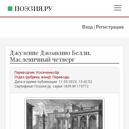
ПОЭЗИЯ.РУ
Вход
Регистрация
ГЛАВНОЕ МЕНЮ
|
ПОЭЗИЯ.РУ
ИЗДАТЕЛЬСТВО
Джузеппе Джоакино Белли.
ЖАНРЫ
Масленичный четверг
АВТОРЫ
Переводчик:
Косиченко Бр
КОММЕНТАРИИ
Отдел (рубрика, жанр):
Переводы
Дата и время публикации: 11.03.2023, 13:42:52
ЛИТСАЛОН
Сертификат Поэзия.ру: серия 1839 № 173772
НОВОСТИ
ПРАВИЛА САЙТА
ОТДЕЛЫ И РУБРИКИ
ИЗБРАННОЕ