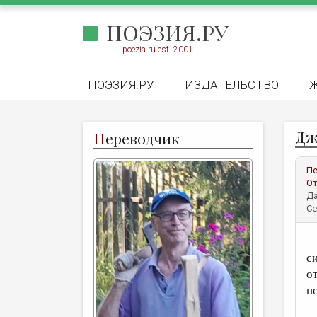
ПОЭЗИЯ.РУ
poezia.ru est. 2001
ПОЭЗИЯ.РУ
ИЗДАТЕЛЬСТВО
Дж
П
ереводчик
Пе
От
Да
Се
О
с
от
п