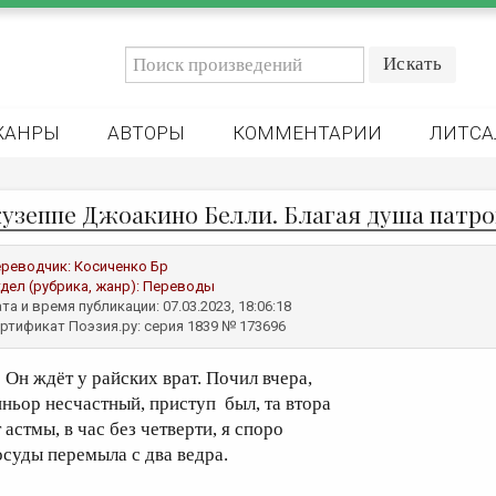
ЖАНРЫ
АВТОРЫ
КОММЕНТАРИИ
ЛИТСА
узеппе Джоакино Белли. Благая душа патро
реводчик:
Косиченко Бр
дел (рубрика, жанр):
Переводы
та и время публикации: 07.03.2023, 18:06:18
ртификат Поэзия.ру: серия 1839 № 173696
н ждёт у райских врат. Почил вчера,
иньор несчастный, приступ был, та втора
 астмы, в час без четверти, я споро
осуды перемыла с два ведра.