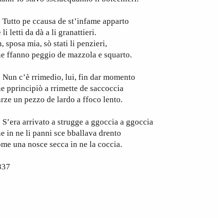
utto pe ccausa de st’infame apparto
 li letti da dà a li granattieri.
, sposa mia, sò stati li penzieri,
e ffanno peggio de mazzola e squarto.
un c’è rrimedio, lui, fin dar momento
e pprincipiò a rrimette de saccoccia
rze un pezzo de lardo a ffoco lento.
era arrivato a strugge a ggoccia a ggoccia
e in ne li panni sce bballava drento
me una nosce secca in ne la coccia.
837