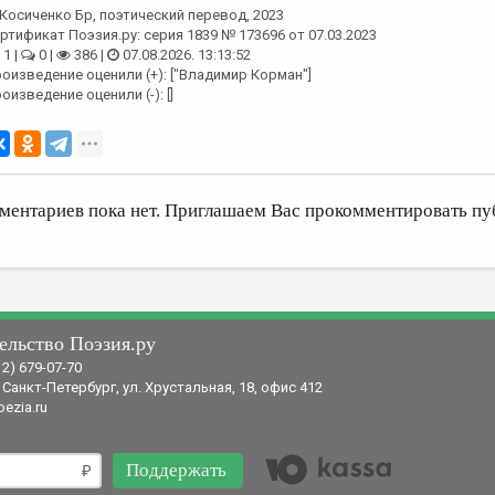
Косиченко Бр
, поэтический перевод, 2023
ртификат Поэзия.ру: серия 1839 № 173696 от 07.03.2023
1 |
0 |
386 |
07.08.2026. 13:13:52
оизведение оценили (+): ["Владимир Корман"]
оизведение оценили (-): []
ментариев пока нет. Приглашаем Вас прокомментировать пу
ельство Поэзия.ру
12) 679-07-70
 Санкт-Петербург, ул. Хрустальная, 18, офис 412
ezia.ru
Поддержать