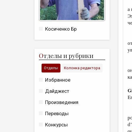
В
а
Э
ч
Косиченко Бр
Н
о
ув
О
тделы и рубрики
П
Отделы
Колонка редактора
о
к
Избранное
G
Дайджест
E
Произведения
È 
Переводы
po
d’
Конкурсы
qu