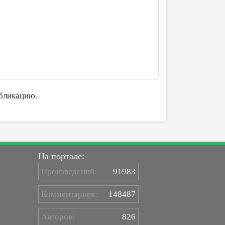
бликацию.
На портале:
Произведений:
91983
Комментариев:
148487
Авторов:
826