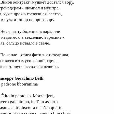
иной контракт: мушкет достался вору,
 гренадёрам - шомпол и муштра.
х, хуже дрожь тревожная, сестра,
ем пуля и топор по приговору.
е лечат ту болезнь: в параличе
т недоимок, в вексельной трясине -
яз, сальцо истаяло в свече.
о капле... стлел фитиль от стеарина,
н трясся в замусоленной парче,
ак в скорлупе иссохшая лещина.
iuseppe Gioachino Belli
r padrone bbon'anima
ito in paradiso. Morze jjeri,
vero galantomo, in d’un assarto
àsima a ttredisciora men’un quarto
ann’io stavo ssciacquanno li bbicchieri.