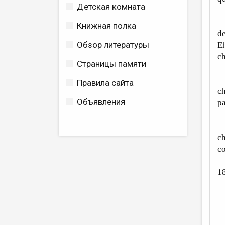
Детская комната
T
Книжная полка
de
Обзор литературы
Eh
ch
Страницы памяти
N
Правила сайта
ch
Объявления
pa
S’
ch
co
1