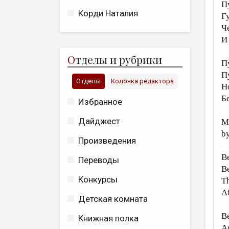
П
Корди Наталия
Г
Ч
И
О
тделы и рубрики
П
П
Отделы
Колонка редактора
Н
Б
Избранное
Дайджест
M
by
Произведения
Be
Переводы
Be
Конкурсы
Th
Af
Детская комната
Be
Книжная полка
An