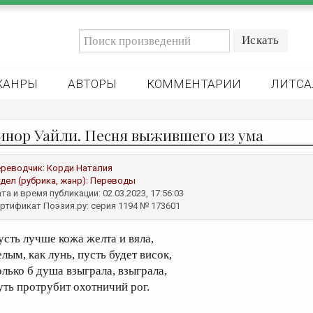
ЖАНРЫ
АВТОРЫ
КОММЕНТАРИИ
ЛИТСА
инор Уайли. Песня выжившего из ума
реводчик:
Корди Наталия
дел (рубрика, жанр):
Переводы
та и время публикации: 02.03.2023, 17:56:03
ртификат Поэзия.ру: серия 1194 № 173601
усть лучше кожа желта и вяла,
лым, как лунь, пусть будет висок,
олько б душа взыграла, взыграла,
уть протрубит охотничий рог.