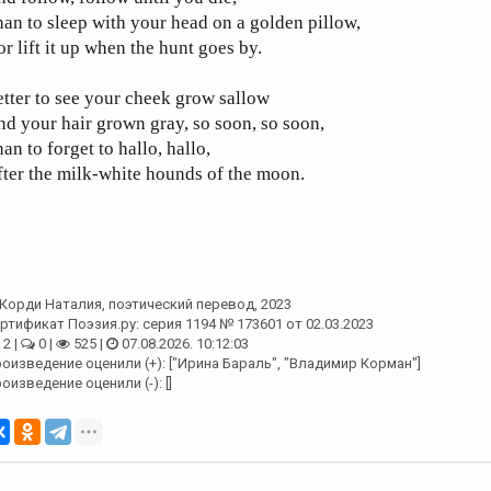
an to sleep with your head on a golden pillow,
r lift it up when the hunt goes by.
tter to see your cheek grow sallow
d your hair grown gray, so soon, so soon,
an to forget to hallo, hallo,
ter the milk-white hounds of the moon.
Корди Наталия
, поэтический перевод, 2023
ртификат Поэзия.ру: серия 1194 № 173601 от 02.03.2023
2 |
0 |
525 |
07.08.2026. 10:12:03
оизведение оценили (+): ["Ирина Бараль", "Владимир Корман"]
оизведение оценили (-): []