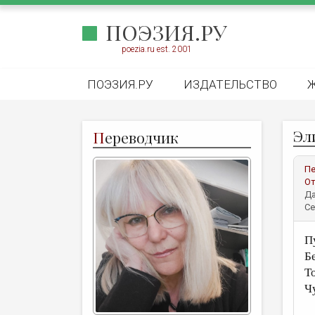
ПОЭЗИЯ.РУ
poezia.ru est. 2001
ПОЭЗИЯ.РУ
ИЗДАТЕЛЬСТВО
Эл
П
ереводчик
Пе
От
Да
Се
П
Бе
Т
Ч