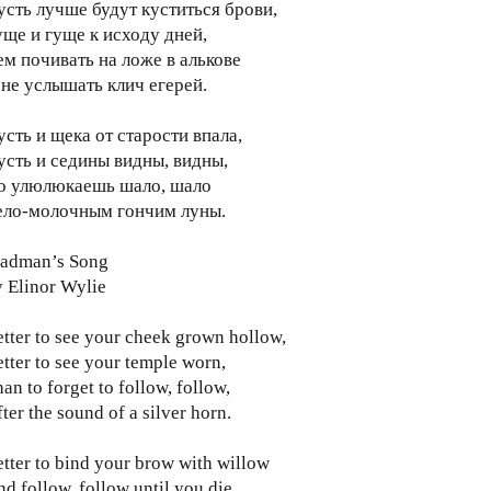
усть лучше будут куститься брови,
уще и гуще к исходу дней,
ем почивать на ложе в алькове
 не услышать клич егерей.
усть и щека от старости впала,
усть и седины видны, видны,
о улюлюкаешь шало, шало
ело-молочным гончим луны.
adman’s Song
 Elinor Wylie
tter to see your cheek grown hollow,
tter to see your temple worn,
an to forget to follow, follow,
ter the sound of a silver horn.
tter to bind your brow with willow
d follow, follow until you die,