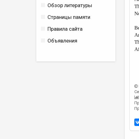
Обзор литературы
Th
No
Страницы памяти
Be
Правила сайта
An
Объявления
Th
Af
Се
Пр
Пр