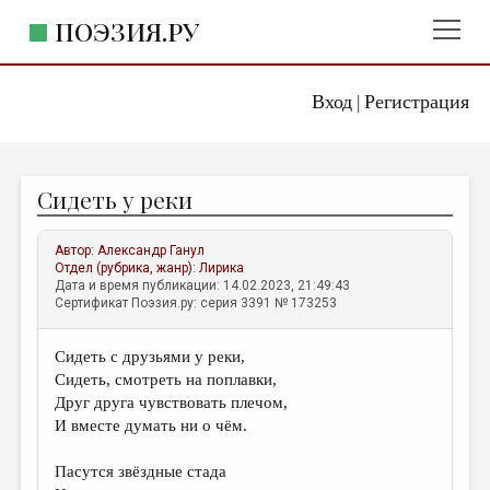
ПОЭЗИЯ.РУ
Вход
Регистрация
ГЛАВНОЕ МЕНЮ
|
ПОЭЗИЯ.РУ
ИЗДАТЕЛЬСТВО
Сидеть у реки
ЖАНРЫ
АВТОРЫ
Автор:
Александр Ганул
Отдел (рубрика, жанр):
Лирика
КОММЕНТАРИИ
Дата и время публикации: 14.02.2023, 21:49:43
Сертификат Поэзия.ру: серия 3391 № 173253
ЛИТСАЛОН
Сидеть с друзьями у реки,
НОВОСТИ
Сидеть, смотреть на поплавки,
ПРАВИЛА САЙТА
Друг друга чувствовать плечом,
И вместе думать ни о чём.
ОТДЕЛЫ И РУБРИКИ
Пасутся звёздные стада
ИЗБРАННОЕ