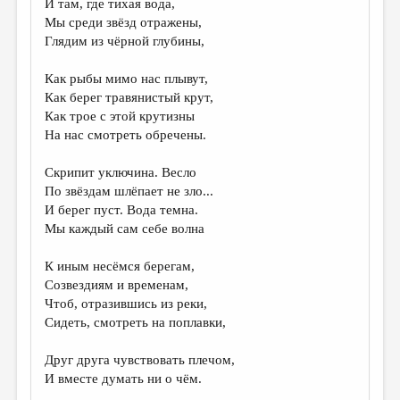
И там, где тихая вода,
Мы среди звёзд отражены,
ДАЙДЖЕСТ
Глядим из чёрной глубины,
ПРОИЗВЕДЕНИЯ
Как рыбы мимо нас плывут,
ПЕРЕВОДЫ
Как берег травянистый крут,
Как трое с этой крутизны
КОНКУРСЫ
На нас смотреть обречены.
ДЕТСКАЯ КОМНАТА
Скрипит уключина. Весло
КНИЖНАЯ ПОЛКА
По звёздам шлёпает не зло...
И берег пуст. Вода темна.
ОБЗОР ЛИТЕРАТУРЫ
Мы каждый сам себе волна
СТРАНИЦЫ ПАМЯТИ
К иным несёмся берегам,
ОБЪЯВЛЕНИЯ
Созвездиям и временам,
Чтоб, отразившись из реки,
КОЛОНКА РЕДАКТОРА
Сидеть, смотреть на поплавки,
РЕДКОЛЛЕГИЯ
Друг друга чувствовать плечом,
ОТ РЕДАКЦИИ
И вместе думать ни о чём.