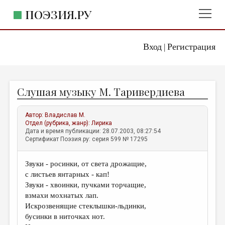
ПОЭЗИЯ.РУ
Вход
Регистрация
ГЛАВНОЕ МЕНЮ
|
ПОЭЗИЯ.РУ
ИЗДАТЕЛЬСТВО
Слушая музыку М. Таривердиева
ЖАНРЫ
АВТОРЫ
Автор:
Владислав М.
Отдел (рубрика, жанр):
Лирика
КОММЕНТАРИИ
Дата и время публикации: 28.07.2003, 08:27:54
Сертификат Поэзия.ру: серия 599 № 17295
ЛИТСАЛОН
Звуки - росинки, от света дрожащие,
НОВОСТИ
с листьев янтарных - кап!
ПРАВИЛА САЙТА
Звуки - хвоинки, пучками торчащие,
взмахи мохнатых лап.
Искрозвенящие стеклышки-льдинки,
ОТДЕЛЫ И РУБРИКИ
бусинки в ниточках нот.
ИЗБРАННОЕ