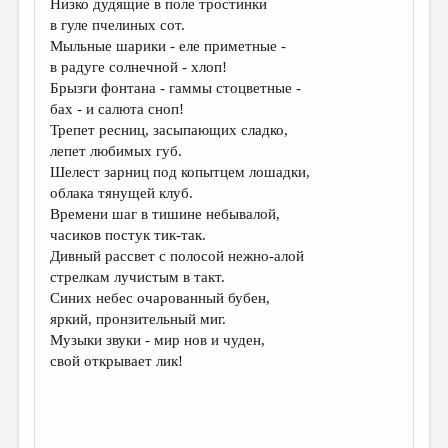
Низко дудящие в поле тростинки
в гуле пчелиных сот.
ДАЙДЖЕСТ
Мыльные шарики - еле приметные -
ПРОИЗВЕДЕНИЯ
в радуге солнечной - хлоп!
Брызги фонтана - гаммы стоцветные -
ПЕРЕВОДЫ
бах - и салюта сноп!
Трепет ресниц, засыпающих сладко,
КОНКУРСЫ
лепет любимых губ.
ДЕТСКАЯ КОМНАТА
Шелест зарниц под копытцем лошадки,
облака тянущей клуб.
КНИЖНАЯ ПОЛКА
Времени шаг в тишине небывалой,
часиков постук тик-так.
ОБЗОР ЛИТЕРАТУРЫ
Дивный рассвет с полосой нежно-алой
СТРАНИЦЫ ПАМЯТИ
стрелкам лучистым в такт.
Синих небес очарованный бубен,
ОБЪЯВЛЕНИЯ
яркий, пронзительный миг.
Музыки звуки - мир нов и чуден,
КОЛОНКА РЕДАКТОРА
свой открывает лик!
РЕДКОЛЛЕГИЯ
ОТ РЕДАКЦИИ