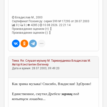
МАЛАЯ ПРОЗА
ЭССЕИСТИКА
Владислав М.
, 2003
ЛИТЕРАТУРОВЕДЕНИЕ
Сертификат Поэзия.ру: серия 599 № 17295 от 28.07.2003
0 |
3 |
4285 |
10.08.2026. 22:21:14
КУЛЬТУРОВЕДЕНИЕ
Произведение оценили (+): []
Произведение оценили (-): []
ПУБЛИЦИСТИКА
РЕЦЕНЗИРОВАНИЕ
ЦИКЛЫ ПУБЛИКАЦИЙ
ТРЕДИАКОВСКИЙ
Тема:
Re: Слушая музыку М. Таривердиева
Владислав М.
Автор
Константин Вегенер
МЕДИА
Дата и время: 28.07.2003, 09:49:20
ВКОНТАКТЕ
Как зрима музыка! Спасибо, Владислав! ЗдОрово!
Единственное, смутил
Дребезг
зарниц
под
копытцем лошадки...