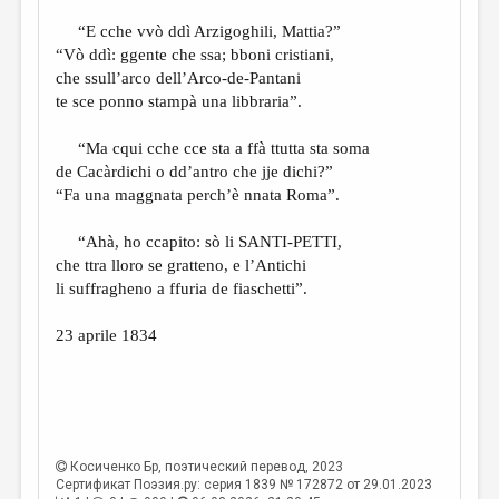
“E cche vvò ddì Arzigoghili, Mattia?”
“Vò ddì: ggente che ssa; bboni cristiani,
che ssull’arco dell’Arco-de-Pantani
te sce ponno stampà una libbraria”.
“Ma cqui cche cce sta a ffà ttutta sta soma
de Cacàrdichi o dd’antro che jje dichi?”
“Fa una maggnata perch’è nnata Roma”.
“Ahà, ho ccapito: sò li SANTI-PETTI,
che ttra lloro se gratteno, e l’Antichi
li suffragheno a ffuria de fiaschetti”.
23 aprile 1834
Косиченко Бр
, поэтический перевод, 2023
Сертификат Поэзия.ру: серия 1839 № 172872 от 29.01.2023