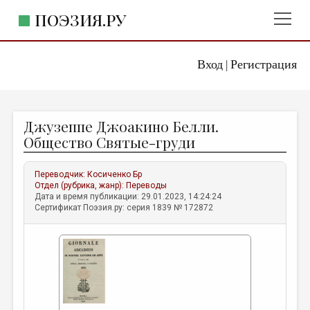
ПОЭЗИЯ.РУ
Вход
Регистрация
ГЛАВНОЕ МЕНЮ
|
ПОЭЗИЯ.РУ
ИЗДАТЕЛЬСТВО
Джузеппе Джоакино Белли.
ЖАНРЫ
Общество Святые-груди
АВТОРЫ
Переводчик:
Косиченко Бр
КОММЕНТАРИИ
Отдел (рубрика, жанр):
Переводы
Дата и время публикации: 29.01.2023, 14:24:24
ЛИТСАЛОН
Сертификат Поэзия.ру: серия 1839 № 172872
НОВОСТИ
ПРАВИЛА САЙТА
ОТДЕЛЫ И РУБРИКИ
ИЗБРАННОЕ