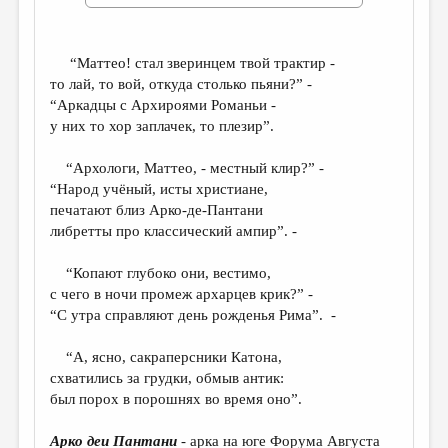
ДАЙДЖЕСТ
ПРОИЗВЕДЕНИЯ
“Маттео! стал зверинцем твой трактир -
то лай, то вой, откуда столько пьяни?” -
ПЕРЕВОДЫ
“Аркадцы с Архироями Романьи -
у них то хор заплачек, то плезир”.
КОНКУРСЫ
ДЕТСКАЯ КОМНАТА
“Архологи, Маттео, - местный клир?” -
“Народ учёный, исты христиане,
КНИЖНАЯ ПОЛКА
печатают близ Арко-де-Пантани
либретты про классический ампир”. -
ОБЗОР ЛИТЕРАТУРЫ
СТРАНИЦЫ ПАМЯТИ
“Копают глубоко они, вестимо,
с чего в ночи промеж архарцев крик?” -
ОБЪЯВЛЕНИЯ
“С утра справляют день рожденья Рима”. -
КОЛОНКА РЕДАКТОРА
“А, яcно, сакраперсники Катона,
схватились за грудки, обмыв антик:
РЕДКОЛЛЕГИЯ
был порох в порошнях во время оно”.
ОТ РЕДАКЦИИ
Арко деи Пантани
- арка на юге Форума Августа