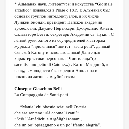
МАЛАЯ ПРОЗА
* Альманах наук, литературы и искусства “Giornale
arcadico” издавался в Риме с 1819 г. Альманах был
ЭССЕИСТИКА
основан группой интеллектуалов, в их числе
ЛИТЕРАТУРОВЕДЕНИЕ
Луиджи Бионди, президент Папской академии
археологии, Джулио Пертикари, Джироламо Амати,
КУЛЬТУРОВЕДЕНИЕ
Сальваторе Бетти, секретарь Академии св. Луки... C
лёгкой руки одного из соучредителей к авторам
ПУБЛИЦИСТИКА
журнала “прилепился” эпитет “sacra petti”, данный
РЕЦЕНЗИРОВАНИЕ
Сенекой Катону и использованный Данте для
характеристики персонажа “Чистилища”(o
ЦИКЛЫ ПУБЛИКАЦИЙ
sacratissimo petto di Catone...) . Катон Младший, к
слову, в молодости был жрецом Аполлона и
ТРЕДИАКОВСКИЙ
покончил жизнь самоубийством
МЕДИА
Giuseppe Gioachino Belli
ВКОНТАКТЕ
La Compaggnia de Santi-petti
“Mattia! chi bbestie sciai nell’Osteria
che sse senteno urlà ccome li cani?”
“Sciò l’Arcàdichi e Argòlighi romani,
che un po’ ppiaggneno e un po’ ffanno alegria”.