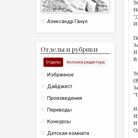
Те
Н
"
Александр Ганул
И
П
З
О
тделы и рубрики
И
В
Отделы
Колонка редактора
Т
Избранное
(
Дайджест
З
"
Произведения
И
Переводы
И
Конкурсы
И
О
Детская комната