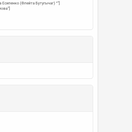
 Есипенко (Флейта Бутугычаг) °"]
мова"]