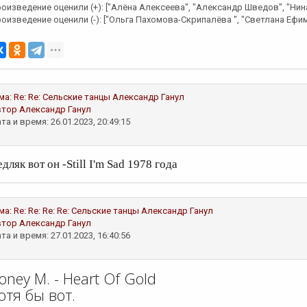
оизведение оценили (+): ["Алёна Алексеева", "Александр Шведов", "Нина
оизведение оценили (-): ["Ольга Пахомова-Скрипалёва ", "Светлана Ефи
ма:
Re: Re: Сельские танцы
Александр Ганул
втор
Александр Ганул
та и время: 26.01.2023, 20:49:15
дляк вот он -Still I'm Sad 1978 года
ма:
Re: Re: Re: Re: Сельские танцы
Александр Ганул
втор
Александр Ганул
та и время: 27.01.2023, 16:40:56
oney M. - Heart Of Gold
отя бы вот.