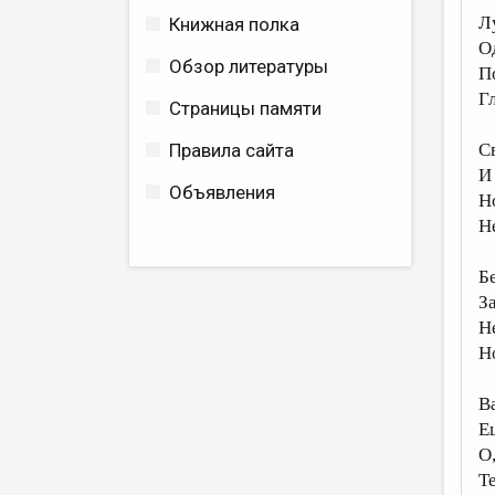
Л
Книжная полка
О
Обзор литературы
П
Г
Страницы памяти
С
Правила сайта
И
Объявления
Но
Н
Б
З
Н
Н
В
Е
О,
Т