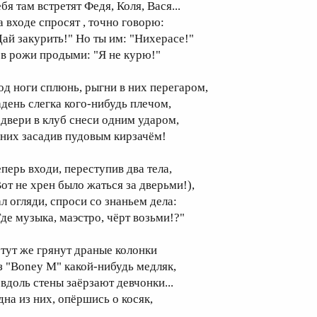
бя там встретят Федя, Коля, Вася...
а входе спросят , точно говорю:
Дай закурить!" Но ты им: "Нихерасе!"
 в рожи продыми: "Я не курю!"
од ноги сплюнь, рыгни в них перегаром,
адень слегка кого-нибудь плечом,
 двери в клуб снеси одним ударом,
 них засадив пудовым кирзачём!
еперь входи, переступив два тела,
Вот не хрен было жаться за дверьми!),
ал огляди, спроси со знаньем дела:
Где музыка, маэстро, чёрт возьми!?"
 тут же грянут драные колонки
з "Boney M" какой-нибудь медляк,
 вдоль стены заёрзают девчонки...
дна из них, опёршись о косяк,