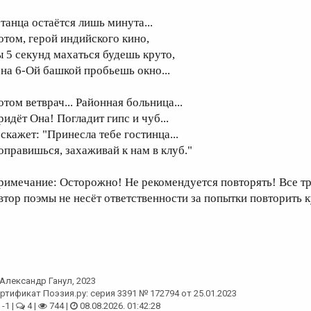
 танца остаётся лишь минута...
отом, герой индийского кино,
ы 5 секунд махаться будешь круто,
 на 6-Ой башкой пробьешь окно...
отом ветврач... Районная больница...
ридёт Она! Погладит гипс и чуб...
 скажет: "Принесла тебе гостинца...
оправишься, захаживай к нам в клуб."
римечание: Осторожно! Не рекомендуется повторять! Все т
втор поэмы не несёт ответственности за попытки повторить к
Александр Ганул
, 2023
ртификат Поэзия.ру: серия 3391 № 172794 от 25.01.2023
-1 |
4 |
744 |
08.08.2026. 01:42:28