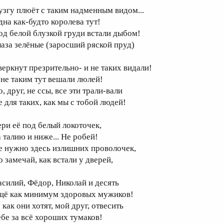
узгу плюёт с таким надменным видом...
дна как-будто королева тут!
од белой блузкой груди встали дыбом!
лаза зелёные (заросший ряской пруд)
веркнут презрительно- и не таких видали!
 не таким тут вешали люлей!
, друг, не ссы, все эти трали-вали
е для таких, как мы с тобой людей!
ери её под белый локоточек,
а талию и ниже... Не робей!
е нужно здесь излишних проволочек,
о замечай, как встали у дверей,
асилий, Фёдор, Николай и десять
щё как минимум здоровых мужиков!
 как они хотят, мой друг, отвесить
ебе за всё хороших тумаков!