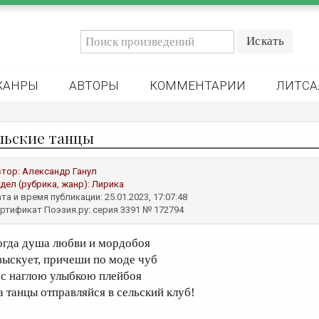
ЖАНРЫ
АВТОРЫ
КОММЕНТАРИИ
ЛИТСА
льские танцы
втор:
Александр Ганул
дел (рубрика, жанр):
Лирика
та и время публикации: 25.01.2023, 17:07:48
ртификат Поэзия.ру: серия 3391 № 172794
огда душа любви и мордобоя
зыскует, причеши по моде чуб
 с наглою улыбкою плейбоя
а танцы отправляйся в сельский клуб!