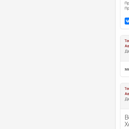
Пр
Пр
Те
А
Да
ме
Те
А
Да
B
Х