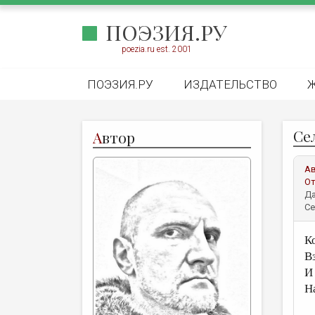
ПОЭЗИЯ.РУ
poezia.ru est. 2001
ПОЭЗИЯ.РУ
ИЗДАТЕЛЬСТВО
Се
А
втор
А
От
Да
Се
К
В
И
Н