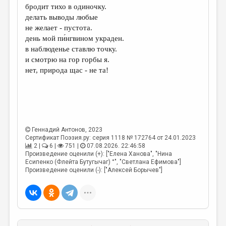
бродит тихо в одиночку.
делать выводы любые
не желает - пустота.
день мой пи́нгвином украден.
в наблюденье ставлю точку.
и смотрю на гор горбы я.
нет, природа щас - не та!
Геннадий Антонов
, 2023
Сертификат Поэзия.ру: серия 1118 № 172764 от 24.01.2023
2 |
6 |
751 |
07.08.2026. 22:46:58
Произведение оценили (+): ["Елена Ханова", "Нина
Есипенко (Флейта Бутугычаг) °", "Светлана Ефимова"]
Произведение оценили (-): ["Алексей Борычев"]