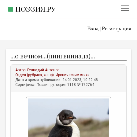
ПОЭЗИЯ.РУ
Вход
Регистрация
ГЛАВНОЕ МЕНЮ
|
ПОЭЗИЯ.РУ
ИЗДАТЕЛЬСТВО
...о вечном...(пингвиниада)...
ЖАНРЫ
АВТОРЫ
Автор:
Геннадий Антонов
Отдел (рубрика, жанр):
Иронические стихи
КОММЕНТАРИИ
Дата и время публикации: 24.01.2023, 10:22:48
Сертификат Поэзия.ру: серия 1118 № 172764
ЛИТСАЛОН
НОВОСТИ
ПРАВИЛА САЙТА
ОТДЕЛЫ И РУБРИКИ
ИЗБРАННОЕ