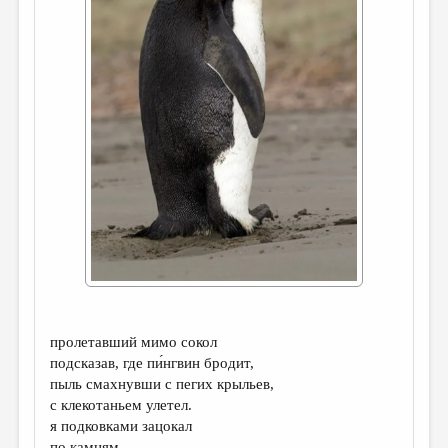
ДАЙДЖЕСТ
ПРОИЗВЕДЕНИЯ
ПЕРЕВОДЫ
КОНКУРСЫ
ДЕТСКАЯ КОМНАТА
КНИЖНАЯ ПОЛКА
ОБЗОР ЛИТЕРАТУРЫ
СТРАНИЦЫ ПАМЯТИ
ОБЪЯВЛЕНИЯ
пролетавший мимо сокол
КОЛОНКА РЕДАКТОРА
подсказав, где пи́нгвин бродит,
РЕДКОЛЛЕГИЯ
пыль смахнувши с пегих крыльев,
с клекотаньем улетел.
ОТ РЕДАКЦИИ
я подковками зацокал
по камням.