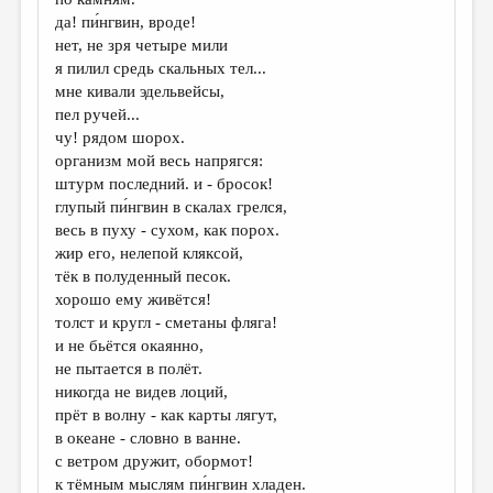
МАЛАЯ ПРОЗА
да! пи́нгвин, вроде!
ЭССЕИСТИКА
нет, не зря четыре мили
я пилил средь скальных тел...
ЛИТЕРАТУРОВЕДЕНИЕ
мне кивали эдельвейсы,
пел ручей...
КУЛЬТУРОВЕДЕНИЕ
чу! рядом шорох.
ПУБЛИЦИСТИКА
организм мой весь напрягся:
штурм последний. и - бросок!
РЕЦЕНЗИРОВАНИЕ
глупый пи́нгвин в скалах грелся,
весь в пуху - сухом, как порох.
ЦИКЛЫ ПУБЛИКАЦИЙ
жир его, нелепой кляксой,
ТРЕДИАКОВСКИЙ
тёк в полуденный песок.
хорошо ему живётся!
МЕДИА
толст и кругл - сметаны фляга!
и не бьётся окаянно,
ВКОНТАКТЕ
не пытается в полёт.
никогда не видев лоций,
прёт в волну - как карты лягут,
в океане - словно в ванне.
с ветром дружит, обормот!
к тёмным мыслям пи́нгвин хладен.