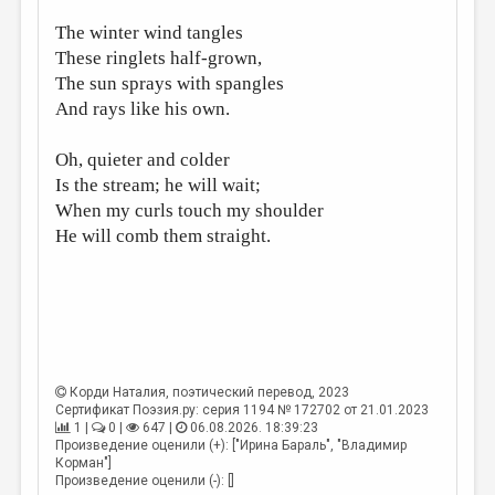
МАЛАЯ ПРОЗА
The winter wind tangles
ЭССЕИСТИКА
These ringlets half-grown,
The sun sprays with spangles
ЛИТЕРАТУРОВЕДЕНИЕ
And rays like his own.
КУЛЬТУРОВЕДЕНИЕ
Oh, quieter and colder
ПУБЛИЦИСТИКА
Is the stream; he will wait;
РЕЦЕНЗИРОВАНИЕ
When my curls touch my shoulder
He will comb them straight.
ЦИКЛЫ ПУБЛИКАЦИЙ
ТРЕДИАКОВСКИЙ
МЕДИА
ВКОНТАКТЕ
Корди Наталия
, поэтический перевод, 2023
Сертификат Поэзия.ру: серия 1194 № 172702 от 21.01.2023
1 |
0 |
647 |
06.08.2026. 18:39:23
Произведение оценили (+): ["Ирина Бараль", "Владимир
Корман"]
Произведение оценили (-): []