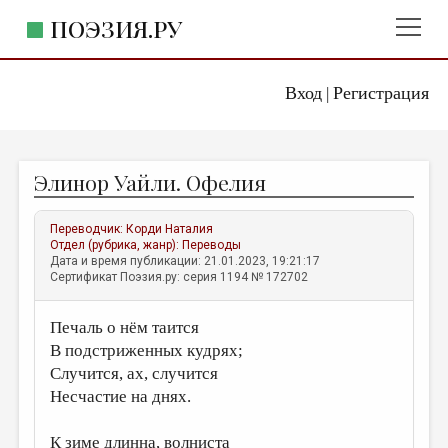
ПОЭЗИЯ.РУ
Вход
Регистрация
ГЛАВНОЕ МЕНЮ
|
ПОЭЗИЯ.РУ
ИЗДАТЕЛЬСТВО
Элинор Уайли. Офелия
ЖАНРЫ
АВТОРЫ
Переводчик:
Корди Наталия
Отдел (рубрика, жанр):
Переводы
КОММЕНТАРИИ
Дата и время публикации: 21.01.2023, 19:21:17
Сертификат Поэзия.ру: серия 1194 № 172702
ЛИТСАЛОН
Печаль о нём таится
НОВОСТИ
В подстриженных кудрях;
ПРАВИЛА САЙТА
Случится, ах, случится
Несчастие на днях.
ОТДЕЛЫ И РУБРИКИ
ИЗБРАННОЕ
К зиме длинна, волниста