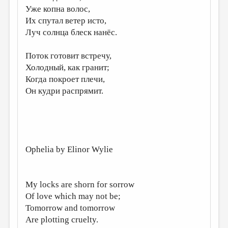
Уже копна волос,
ДАЙДЖЕСТ
Их спутал ветер исто,
Луч солнца блеск нанёс.
ПРОИЗВЕДЕНИЯ
ПЕРЕВОДЫ
Поток готовит встречу,
Холодный, как гранит;
КОНКУРСЫ
Когда покроет плечи,
ДЕТСКАЯ КОМНАТА
Он кудри распрямит.
КНИЖНАЯ ПОЛКА
ОБЗОР ЛИТЕРАТУРЫ
СТРАНИЦЫ ПАМЯТИ
Ophelia by Elinor Wylie
ОБЪЯВЛЕНИЯ
КОЛОНКА РЕДАКТОРА
My locks are shorn for sorrow
РЕДКОЛЛЕГИЯ
Of love which may not be;
Tomorrow and tomorrow
ОТ РЕДАКЦИИ
Are plotting cruelty.