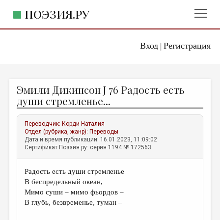
ПОЭЗИЯ.РУ
Вход
Регистрация
ГЛАВНОЕ МЕНЮ
|
ПОЭЗИЯ.РУ
ИЗДАТЕЛЬСТВО
Эмили Дикинсон J 76 Радость есть
ЖАНРЫ
души стремленье...
АВТОРЫ
Переводчик:
Корди Наталия
КОММЕНТАРИИ
Отдел (рубрика, жанр):
Переводы
Дата и время публикации: 16.01.2023, 11:09:02
ЛИТСАЛОН
Сертификат Поэзия.ру: серия 1194 № 172563
НОВОСТИ
Радость есть души стремленье
ПРАВИЛА САЙТА
В беспредельный океан,
Мимо суши – мимо фьордов –
ОТДЕЛЫ И РУБРИКИ
В глубь, безвременье, туман –
ИЗБРАННОЕ