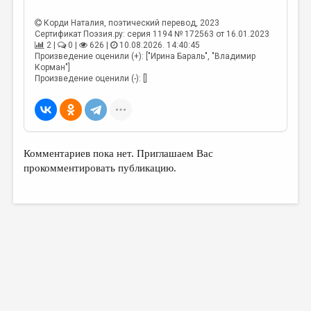
МАЛАЯ ПРОЗА
Корди Наталия
, поэтический перевод, 2023
ЭССЕИСТИКА
Сертификат Поэзия.ру: серия 1194 № 172563 от 16.01.2023
2 |
0 |
626 |
10.08.2026. 14:40:45
ЛИТЕРАТУРОВЕДЕНИЕ
Произведение оценили (+): ["Ирина Бараль", "Владимир
Корман"]
КУЛЬТУРОВЕДЕНИЕ
Произведение оценили (-): []
ПУБЛИЦИСТИКА
РЕЦЕНЗИРОВАНИЕ
ЦИКЛЫ ПУБЛИКАЦИЙ
Комментариев пока нет. Приглашаем Вас
прокомментировать публикацию.
ТРЕДИАКОВСКИЙ
МЕДИА
ВКОНТАКТЕ