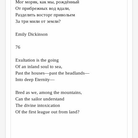
Мог моряк, как мы, рождённый
От прибрежных вод вдали,
ДАЙДЖЕСТ
Разделить восторг привольем
ПРОИЗВЕДЕНИЯ
За три мили от земли?
ПЕРЕВОДЫ
Emily Dickinson
КОНКУРСЫ
76
ДЕТСКАЯ КОМНАТА
Exultation is the going
КНИЖНАЯ ПОЛКА
Of an inland soul to sea,
Past the houses—past the headlands—
ОБЗОР ЛИТЕРАТУРЫ
Into deep Eternity—
СТРАНИЦЫ ПАМЯТИ
Bred as we, among the mountains,
ОБЪЯВЛЕНИЯ
Can the sailor understand
The divine intoxication
КОЛОНКА РЕДАКТОРА
Of the first league out from land?
РЕДКОЛЛЕГИЯ
ОТ РЕДАКЦИИ