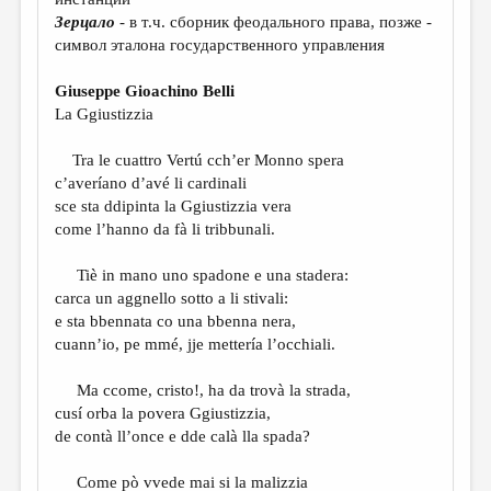
МАЛАЯ ПРОЗА
Зерцало
- в т.ч. сборник феодального права, позже -
ЭССЕИСТИКА
символ эталона государственного управления
ЛИТЕРАТУРОВЕДЕНИЕ
Giuseppe Gioachino Belli
La Ggiustizzia
КУЛЬТУРОВЕДЕНИЕ
ПУБЛИЦИСТИКА
Tra le cuattro Vertú cch’er Monno spera
c’averíano d’avé li cardinali
РЕЦЕНЗИРОВАНИЕ
sce sta ddipinta la Ggiustizzia vera
come l’hanno da fà li tribbunali.
ЦИКЛЫ ПУБЛИКАЦИЙ
ТРЕДИАКОВСКИЙ
Tiè in mano uno spadone e una stadera:
carca un aggnello sotto a li stivali:
МЕДИА
e sta bbennata co una bbenna nera,
cuann’io, pe mmé, jje mettería l’occhiali.
ВКОНТАКТЕ
Ma ccome, cristo!, ha da trovà la strada,
cusí orba la povera Ggiustizzia,
de contà ll’once e dde calà lla spada?
Come pò vvede mai si la malizzia