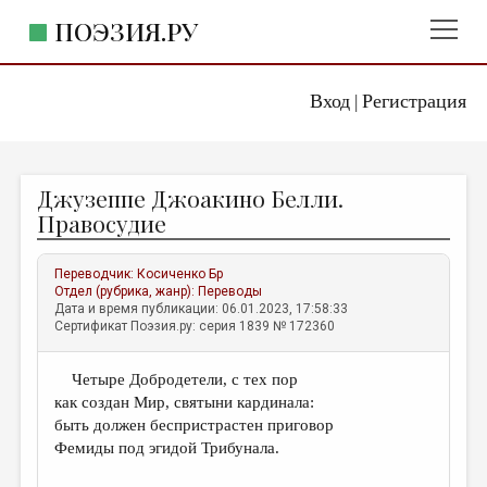
ПОЭЗИЯ.РУ
Вход
Регистрация
ГЛАВНОЕ МЕНЮ
|
ПОЭЗИЯ.РУ
ИЗДАТЕЛЬСТВО
Джузеппе Джоакино Белли.
ЖАНРЫ
Правосудие
АВТОРЫ
Переводчик:
Косиченко Бр
КОММЕНТАРИИ
Отдел (рубрика, жанр):
Переводы
Дата и время публикации: 06.01.2023, 17:58:33
ЛИТСАЛОН
Сертификат Поэзия.ру: серия 1839 № 172360
НОВОСТИ
Четыре Добродетели, с тех пор
ПРАВИЛА САЙТА
как создан Мир, святыни кардинала:
быть должен беспристрастен приговор
ОТДЕЛЫ И РУБРИКИ
Фемиды под эгидой Трибунала.
ИЗБРАННОЕ