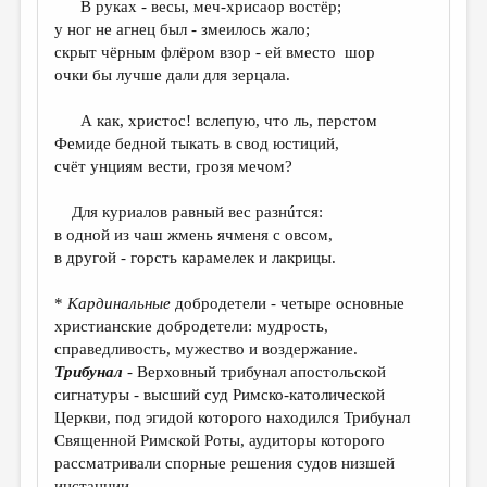
В руках - весы, меч-хрисаор востёр;
у ног не агнец был - змеилось жало;
ДАЙДЖЕСТ
скрыт чёрным флёром взор - ей вместо шор
ПРОИЗВЕДЕНИЯ
очки бы лучше дали для зерцала.
ПЕРЕВОДЫ
А как, христос! вслепую, что ль, перстом
Фемиде бедной тыкать в свод юстиций,
КОНКУРСЫ
счёт унциям вести, грозя мечом?
ДЕТСКАЯ КОМНАТА
Для куриалов равный вес разнúтся:
КНИЖНАЯ ПОЛКА
в одной из чаш жмень ячменя с овсом,
в другой - горсть карамелек и лакрицы.
ОБЗОР ЛИТЕРАТУРЫ
СТРАНИЦЫ ПАМЯТИ
*
Кардинальные
добродетели - четыре основные
христианские добродетели: мудрость,
ОБЪЯВЛЕНИЯ
справедливость, мужество и воздержание.
Трибунал
- Верховный трибунал апостольской
КОЛОНКА РЕДАКТОРА
сигнатуры - высший суд Римско-католической
РЕДКОЛЛЕГИЯ
Церкви, под эгидой которого находился Трибунал
Священной Римской Роты, аудиторы которого
ОТ РЕДАКЦИИ
рассматривали спорные решения судов низшей
инстанции