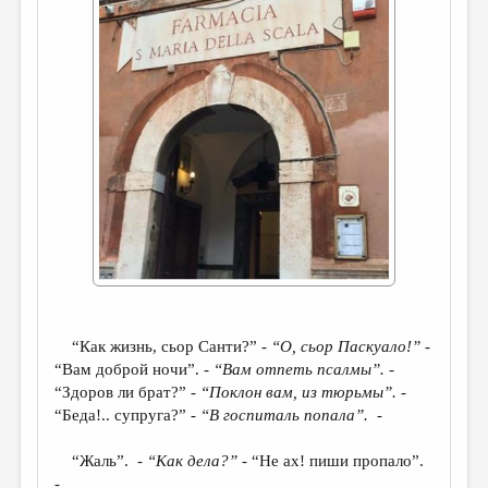
ДАЙДЖЕСТ
ПРОИЗВЕДЕНИЯ
ПЕРЕВОДЫ
КОНКУРСЫ
ДЕТСКАЯ КОМНАТА
КНИЖНАЯ ПОЛКА
ОБЗОР ЛИТЕРАТУРЫ
СТРАНИЦЫ ПАМЯТИ
ОБЪЯВЛЕНИЯ
“Как жизнь, сьор Санти?” -
“О, сьор Паскуало!”
-
“Вам доброй ночи”. -
“Вам отпеть псалм
ы”.
-
КОЛОНКА РЕДАКТОРА
“Здоров ли брат?” -
“Поклон вам, из тюрьмы”.
-
“Беда!.. супруга?” -
“В госпиталь попала”.
-
РЕДКОЛЛЕГИЯ
ОТ РЕДАКЦИИ
“Жаль”. -
“Как дела?”
- “Не ах! пиши пропало”.
-