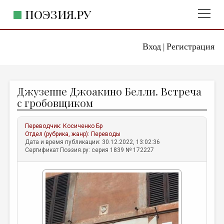
ПОЭЗИЯ.РУ
Вход
Регистрация
ГЛАВНОЕ МЕНЮ
|
ПОЭЗИЯ.РУ
ИЗДАТЕЛЬСТВО
Джузеппе Джоакино Белли. Встреча
ЖАНРЫ
с гробовщиком
АВТОРЫ
Переводчик:
Косиченко Бр
КОММЕНТАРИИ
Отдел (рубрика, жанр):
Переводы
Дата и время публикации: 30.12.2022, 13:02:36
ЛИТСАЛОН
Сертификат Поэзия.ру: серия 1839 № 172227
НОВОСТИ
ПРАВИЛА САЙТА
ОТДЕЛЫ И РУБРИКИ
ИЗБРАННОЕ