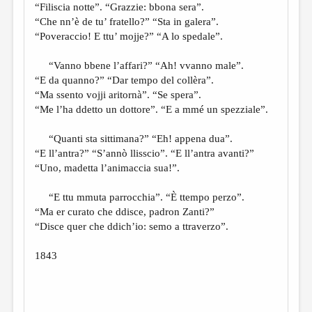
“Filiscia notte”. “Grazzie: bbona sera”.
“Che nn’è de tu’ fratello?” “Sta in galera”.
“Poveraccio! E ttu’ mojje?” “A lo spedale”.
“Vanno bbene l’affari?” “Ah! vvanno male”.
“E da quanno?” “Dar tempo del collèra”.
“Ma ssento vojji aritornà”. “Se spera”.
“Me l’ha ddetto un dottore”. “E a mmé un spezziale”.
“Quanti sta sittimana?” “Eh! appena dua”.
“E ll’antra?” “S’annò llisscio”. “E ll’antra avanti?”
“Uno, madetta l’animaccia sua!”.
“E ttu mmuta parrocchia”. “È ttempo perzo”.
“Ma er curato che ddisce, padron Zanti?”
“Disce quer che ddich’io: semo a ttraverzo”.
1843