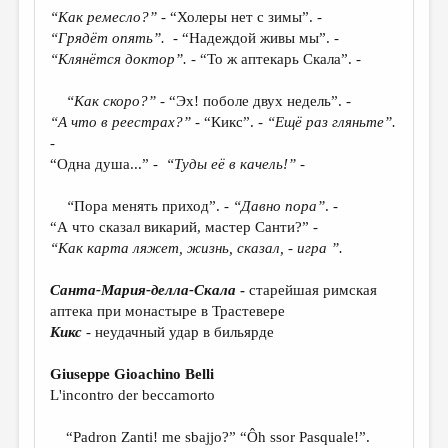
МАЛАЯ ПРОЗА
“Как ремесло?”
- “Холеры нет с зимы”. -
“Грядёт опять”.
- “Надеждой живы мы”. -
ЭССЕИСТИКА
“Клянётся доктор”.
- “То ж аптекарь Скала”. -
ЛИТЕРАТУРОВЕДЕНИЕ
“Как скоро?”
- “Эх! поболе двух недель”. -
КУЛЬТУРОВЕДЕНИЕ
“А что в реестрах?”
- “Кикс”. -
“Ещё раз гляньте”.
-
ПУБЛИЦИСТИКА
“Одна душа...” -
“Туды её в качель!”
-
РЕЦЕНЗИРОВАНИЕ
“
Пора менять приход”. -
“Давно пора”
. -
ЦИКЛЫ ПУБЛИКАЦИЙ
“А что сказал викарий, мастер Санти?” -
“Как карта ляжет, жизнь, сказал, - игра ”.
ТРЕДИАКОВСКИЙ
МЕДИА
Санта-Мария-делла-Скала
-
старейшая римская
аптека при монастыре в Трастевере
ВКОНТАКТЕ
Кикс
- неудачный удар в бильярде
Giuseppe Gioachino Belli
L'incontro der beccamorto
“Padron Zanti! me sbajjo?” “Ôh ssor Pasquale!”.