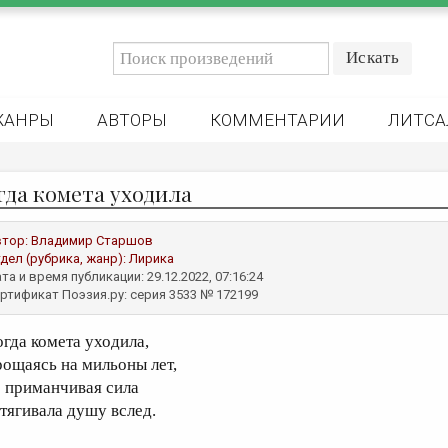
ЖАНРЫ
АВТОРЫ
КОММЕНТАРИИ
ЛИТСА
гда комета уходила
втор:
Владимир Старшов
дел (рубрика, жанр):
Лирика
та и время публикации: 29.12.2022, 07:16:24
ртификат Поэзия.ру: серия 3533 № 172199
огда комета уходила,
рощаясь на мильоны лет,
ё приманчивая сила
атягивала душу вслед.