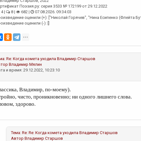
Владимир Старшов
, 2022
ртификат Поэзия.ру: серия 3533 № 172199 от 29.12.2022
4 |
8 |
682 |
07.08.2026. 09:34:03
оизведение оценили (+): ["Николай Горячев", "Нина Есипенко (Флейта Бут
оизведение оценили (-): []
ма:
Re: Когда комета уходила
Владимир Старшов
втор
Владимир Мялин
та и время: 29.12.2022, 10:23:10
лассика, Владимир, по-моему).
тройно, чисто, проникновенно; ни одного лишнего слова.
ловом, здорово.
Тема:
Re: Re: Когда комета уходила
Владимир Старшов
Автор
Владимир Старшов