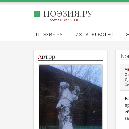
ПОЭЗИЯ.РУ
poezia.ru est. 2001
ПОЭЗИЯ.РУ
ИЗДАТЕЛЬСТВО
Ко
А
втор
А
От
Да
Се
К
п
е
з