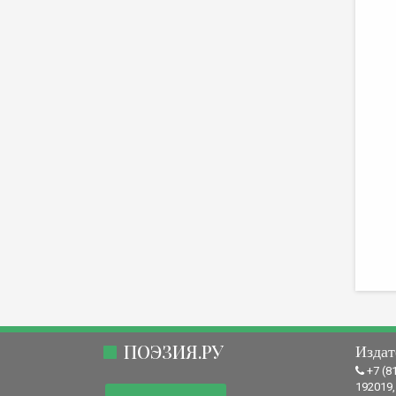
ПОЭЗИЯ.РУ
Издат
+7 (8
192019,