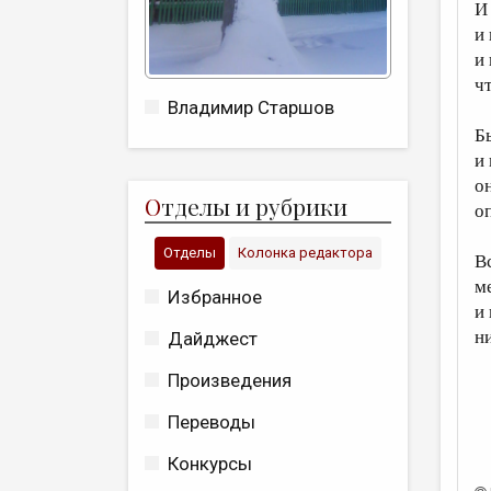
И
и
и
чт
Владимир Старшов
Б
и
о
О
тделы и рубрики
о
Отделы
Колонка редактора
В
м
Избранное
и
ни
Дайджест
Произведения
Переводы
Конкурсы