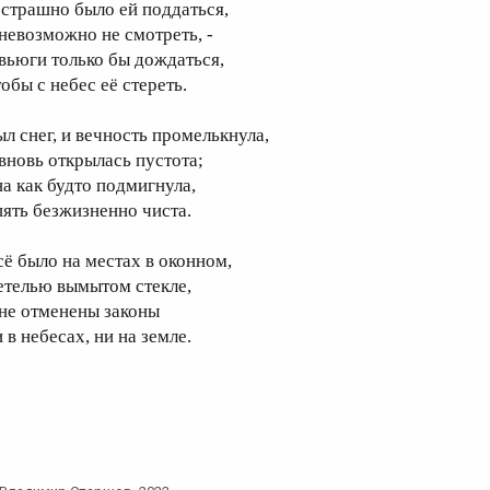
 страшно было ей поддаться,
 невозможно не смотреть, -
 вьюги только бы дождаться,
обы с небес её стереть.
ыл снег, и вечность промелькнула,
 вновь открылась пустота;
на как будто подмигнула,
пять безжизненно чиста.
сё было на местах в оконном,
етелью вымытом стекле,
 не отменены законы
 в небесах, ни на земле.