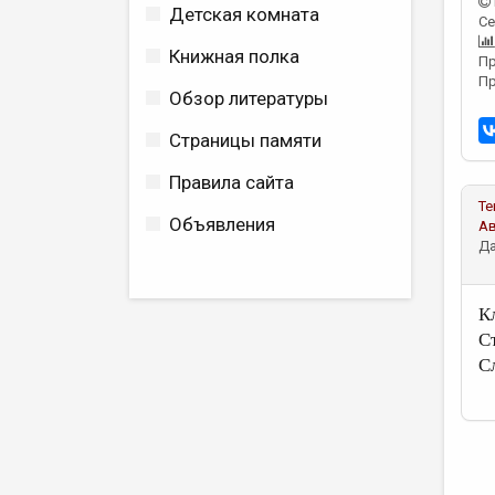
Детская комната
Се
Книжная полка
Пр
Пр
Обзор литературы
Страницы памяти
Правила сайта
Те
Объявления
А
Да
К
С
С