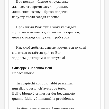
Вот посуди - благое ли сужденье
для нас, что время засухи прошло,
ДАЙДЖЕСТ
лишь сняли жатву - брюхо подвело:
ПРОИЗВЕДЕНИЯ
капусту съели загодя соленья.
ПЕРЕВОДЫ
Проклятый Рим! тут в зиму кабыздох
здоровьем пышет - добрый мех старухам;
КОНКУРСЫ
червь с голодухи пухнет, гроб усох.
ДЕТСКАЯ КОМНАТА
Как хлеб добыть, святым кормитьcя духом?
КНИЖНАЯ ПОЛКА
молиться остаётся: дай-то Бог
здоровья докторам и повитухам!
ОБЗОР ЛИТЕРАТУРЫ
СТРАНИЦЫ ПАМЯТИ
Giuseppe Gioachino Belli
Er beccamorto
ОБЪЯВЛЕНИЯ
Tu ccapischi cor culo, abbi pascenza:
КОЛОНКА РЕДАКТОРА
nun dico questo, ch’averebbe torto.
РЕДКОЛЛЕГИЯ
Bell’e bbono è er mestier der beccamorto
quanno Iddio vò mmannà la providenza.
ОТ РЕДАКЦИИ
Io dico, e sto discorzo è una sentenza,