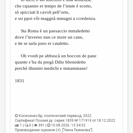
МАЛАЯ ПРОЗА
che cquanno er tempo de l’istate è scorto,
ЭССЕИСТИКА
sò spicciati li cavoli pell’orto,
e ssi ppoi vôi maggnà mmagni a ccredenza.
ЛИТЕРАТУРОВЕДЕНИЕ
Sta Roma è un paesaccio mmaledetto
КУЛЬТУРОВЕДЕНИЕ
dove l’inverno nun ce more un cane,
ПУБЛИЦИСТИКА
e tte se tarla puro er cataletto.
РЕЦЕНЗИРОВАНИЕ
Oh vvedi pe abbuscà un boccon de pane
quanto s’ha da pregà Ddio bbenedetto
ЦИКЛЫ ПУБЛИКАЦИЙ
perché illumini medichi e mmammane!
ТРЕДИАКОВСКИЙ
1831
МЕДИА
ВКОНТАКТЕ
Косиченко Бр
, поэтический перевод, 2022
Сертификат Поэзия.ру: серия 1839 № 171919 от 18.12.2022
1 |
0 |
391 |
10.08.2026. 13:34:52
Произведение оценили (+): ["Нина Пьянкова"]