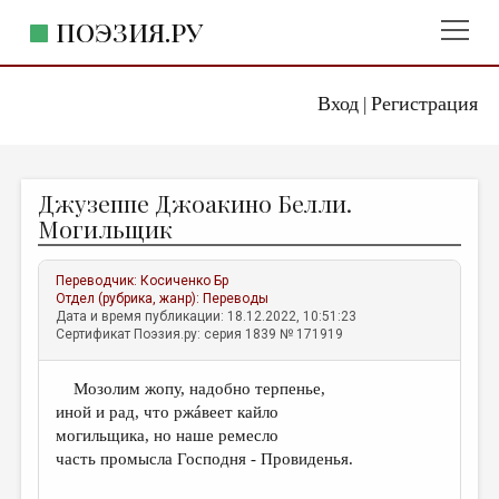
ПОЭЗИЯ.РУ
Вход
Регистрация
ГЛАВНОЕ МЕНЮ
|
ПОЭЗИЯ.РУ
ИЗДАТЕЛЬСТВО
Джузеппе Джоакино Белли.
ЖАНРЫ
Могильщик
АВТОРЫ
Переводчик:
Косиченко Бр
КОММЕНТАРИИ
Отдел (рубрика, жанр):
Переводы
Дата и время публикации: 18.12.2022, 10:51:23
ЛИТСАЛОН
Сертификат Поэзия.ру: серия 1839 № 171919
НОВОСТИ
Мозолим жопу, надобно терпенье,
ПРАВИЛА САЙТА
иной и рад, что ржáвеет кайло
могильщика, но наше ремесло
ОТДЕЛЫ И РУБРИКИ
часть промысла Господня - Провиденья.
ИЗБРАННОЕ