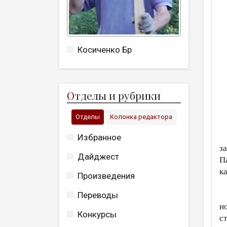
Косиченко Бр
О
тделы и рубрики
Отделы
Колонка редактора
В
Избранное
з
Дайджест
П
к
Произведения
В
Переводы
н
Конкурсы
с