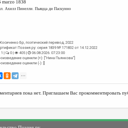
6 marzo 1838
л. Ахилл Пинелли. Пьяцца ди Паскуино
Косиченко Бр
, поэтический перевод, 2022
ртификат Поэзия.ру: серия 1839 № 171832 от 14.12.2022
1 |
0 |
405 |
06.08.2026. 07:23:00
оизведение оценили (+): ["Нина Пьянкова"]
оизведение оценили (-): []
ментариев пока нет. Приглашаем Вас прокомментировать пу
ельство Поэзия.ру