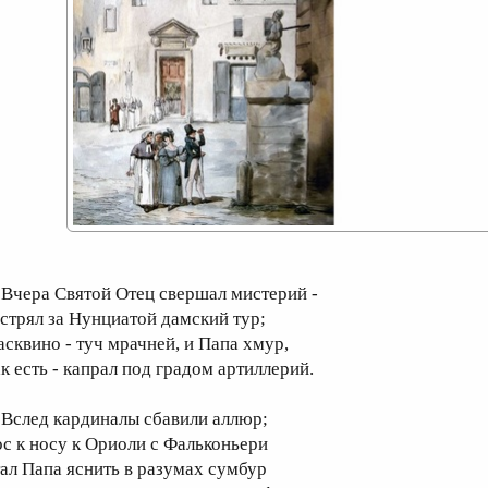
чера Святой Отец свершал мистерий -
астрял за Нунциатой дамский тур;
асквино - туч мрачней, и Папа хмур,
ак есть - капрал под градом артиллерий.
след кардиналы сбавили аллюр;
ос к носу к Ориоли c Фальконьери
тал Папа яснить в разумах сумбур