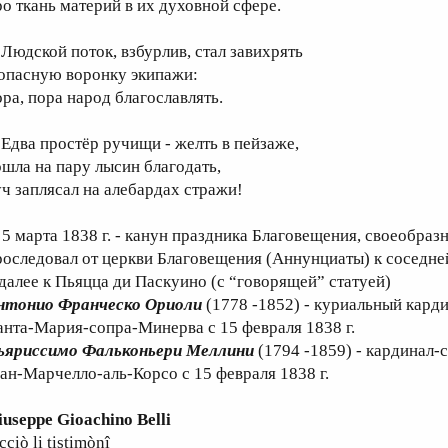
ро ткань материй в их духовной сфере.
юдской поток, взбурлив, стал завихрять
 опасную воронку экипажи:
ора, пора народ благославлять.
два простёр ручищи - желть в пейзаже,
ошла на пару лысин благодать,
уч заплясал на алебардах стражи!
 5 марта 1838 г. - канун праздника Благовещения, своеобра
роследовал от церкви Благовещения (Аннунциаты) к соседн
 далее к Пьяцца ди Паскуино (c “говорящей” статуей)
нтонио Франческо Ориоли
(1778 -1852) - куриальный кард
анта-Мария-сопра-Минерва с 15 февраля 1838 г.
ьяриссимо Фальконьери Меллини
(1794 -1859) - кардинал-
ан-Марчелло-аль-Корсо с 15 февраля 1838 г.
iuseppe Gioachino Belli
cciò li tistimònî