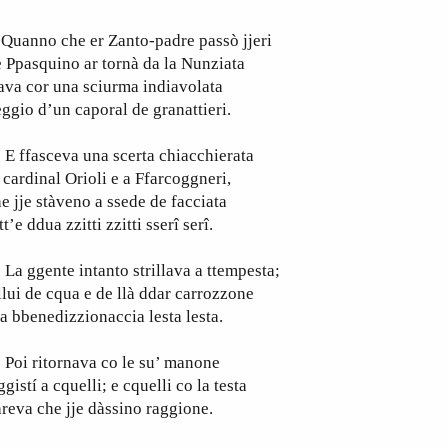
uanno che er Zanto-padre passò jjeri
 Ppasquino ar tornà da la Nunziata
ava cor una sciurma indiavolata
ggio d’un caporal de granattieri.
 ffasceva una scerta chiacchierata
 cardinal Orioli e a Ffarcoggneri,
e jje stàveno a ssede de facciata
tt’e ddua zzitti zzitti sserî serî.
 ggente intanto strillava a ttempesta;
llui de cqua e de llà ddar carrozzone
a bbenedizzionaccia lesta lesta.
oi ritornava co le su’ manone
ggistí a cquelli; e cquelli co la testa
reva che jje dàssino raggione.