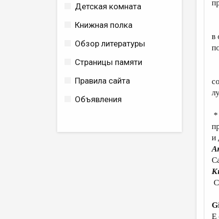
п
Детская комната
Книжная полка
Л
в
Обзор литературы
п
Страницы памяти
Е
Правила сайта
с
л
Объявления
*
п
и
А
С
К
С
G
E 