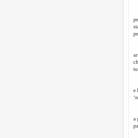
Q
pe
st
pe
E
ar
ch
tu
La
e 
’n
P
a 
pa