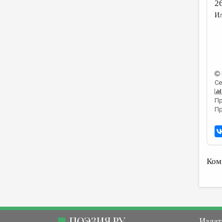
2
Ил
Се
Пр
Пр
Ком
ПОЭЗИЯ.РУ
Издат