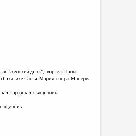
зный “женский день”; кортеж Папы
ей базилике Санта-Мария-сопра-Минерва
инал, кардинал-священник
священник