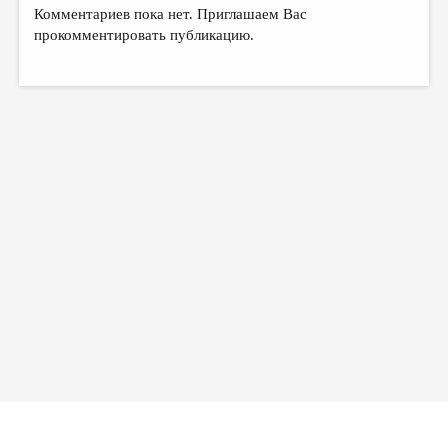
МАЛАЯ ПРОЗА
Комментариев пока нет. Приглашаем Вас
прокомментировать публикацию.
ЭССЕИСТИКА
ЛИТЕРАТУРОВЕДЕНИЕ
КУЛЬТУРОВЕДЕНИЕ
ПУБЛИЦИСТИКА
РЕЦЕНЗИРОВАНИЕ
ЦИКЛЫ ПУБЛИКАЦИЙ
ТРЕДИАКОВСКИЙ
МЕДИА
ВКОНТАКТЕ