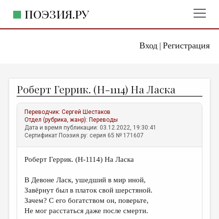
ПОЭЗИЯ.РУ
Вход
Регистрация
ГЛАВНОЕ МЕНЮ
|
ПОЭЗИЯ.РУ
ИЗДАТЕЛЬСТВО
Роберт Геррик. (H-1114) На Ласка
ЖАНРЫ
АВТОРЫ
Переводчик:
Сергей Шестаков
Отдел (рубрика, жанр):
Переводы
КОММЕНТАРИИ
Дата и время публикации: 03.12.2022, 19:30:41
Сертификат Поэзия.ру: серия 65 № 171607
ЛИТСАЛОН
Роберт Геррик. (H-1114) На Ласка
НОВОСТИ
ПРАВИЛА САЙТА
В Девоне Ласк, ушедший в мир иной,
Завёрнут был в платок свой шерстяной.
Зачем? С его богатством он, поверьте,
ОТДЕЛЫ И РУБРИКИ
Не мог расстаться даже после смерти.
ИЗБРАННОЕ