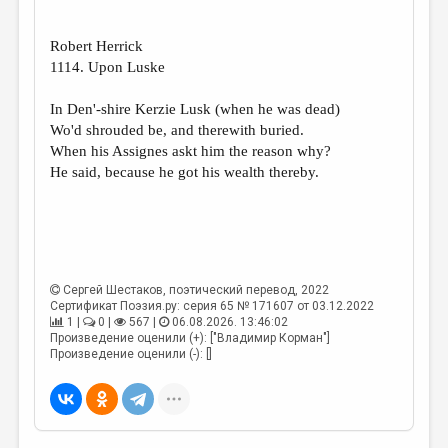
ДАЙДЖЕСТ
Robert Herrick
ПРОИЗВЕДЕНИЯ
1114. Upon Luske
ПЕРЕВОДЫ
In Den'-shire Kerzie Lusk (when he was dead)
Wo'd shrouded be, and therewith buried.
КОНКУРСЫ
When his Assignes askt him the reason why?
ДЕТСКАЯ КОМНАТА
He said, because he got his wealth thereby.
КНИЖНАЯ ПОЛКА
ОБЗОР ЛИТЕРАТУРЫ
СТРАНИЦЫ ПАМЯТИ
Сергей Шестаков
, поэтический перевод, 2022
Сертификат Поэзия.ру: серия 65 № 171607 от 03.12.2022
ОБЪЯВЛЕНИЯ
1 |
0 |
567 |
06.08.2026. 13:46:02
Произведение оценили (+): ["Владимир Корман"]
КОЛОНКА РЕДАКТОРА
Произведение оценили (-): []
РЕДКОЛЛЕГИЯ
ОТ РЕДАКЦИИ