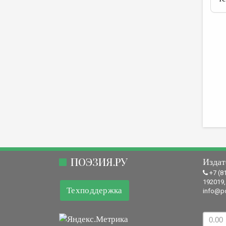
ПОЭЗИЯ.РУ
Издат
+7 (8
192019,
Техподдержка
info@po