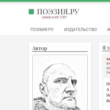
ПОЭЗИЯ.РУ
poezia.ru est. 2001
ПОЭЗИЯ.РУ
ИЗДАТЕЛЬСТВО
Я 
А
втор
А
От
Да
Се
П
А
Н
В