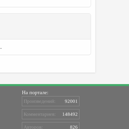
.
На портале:
Произведений:
92001
Комментариев:
148492
Авторов:
826