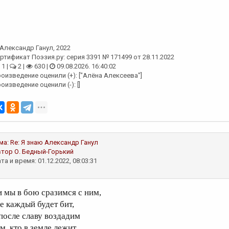
Александр Ганул
, 2022
ртификат Поэзия.ру: серия 3391 № 171499 от 28.11.2022
1 |
2 |
630 |
09.08.2026. 16:40:02
оизведение оценили (+): ["Алёна Алексеева"]
оизведение оценили (-): []
ма:
Re: Я знаю
Александр Ганул
втор
О. Бедный-Горький
та и время: 01.12.2022, 08:03:31
 и мы в бою сразимся с ним,
де каждый будет бит,
 после славу воздадим
м, кто в земле лежит...