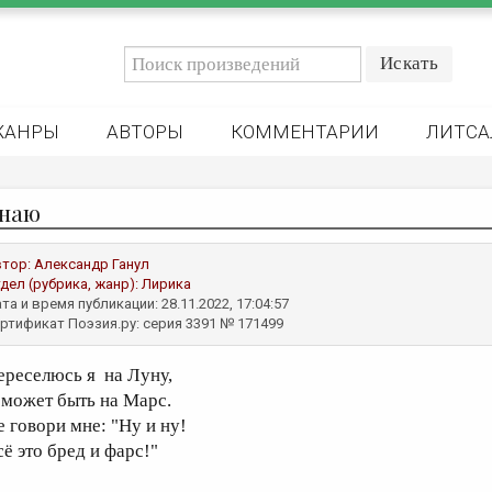
ЖАНРЫ
АВТОРЫ
КОММЕНТАРИИ
ЛИТСА
знаю
втор:
Александр Ганул
дел (рубрика, жанр):
Лирика
та и время публикации: 28.11.2022, 17:04:57
ртификат Поэзия.ру: серия 3391 № 171499
ереселюсь я на Луну,
 может быть на Марс.
е говори мне: "Ну и ну!
сё это бред и фарс!"