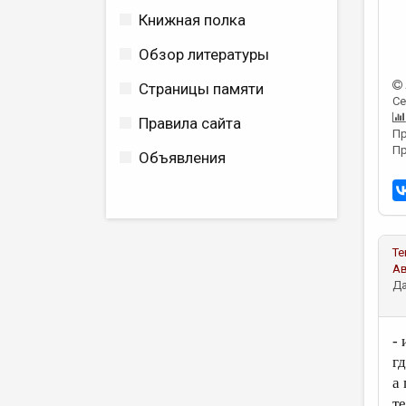
Книжная полка
Обзор литературы
Страницы памяти
Се
Правила сайта
Пр
Пр
Объявления
Те
А
Да
-
г
а
те