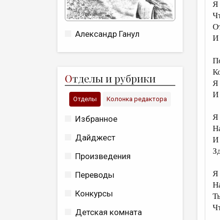
Я
Ч
О
Александр Ганул
И
П
К
О
тделы и рубрики
Я
И
Отделы
Колонка редактора
Я
Избранное
Н
Дайджест
И
З
Произведения
Я
Переводы
Н
Конкурсы
Т
Ч
Детская комната