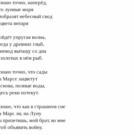
 знаю точно, наперёд,
то лунные моря
тобразят небесный свод
 цвета янтаря
ойдёт упругая волна,
огда у древних глыб,
 невод вытащу со дна
 золотых в нём рыб.
 знаю точно, что сады
а Марсе зацветут
 снова, полные воды,
десь реки потекут.
 знаю, что как в страшном сне
а Марс ли, на Луну
ы прилетишь, мой брат, ко мне
тоб объявить войну.