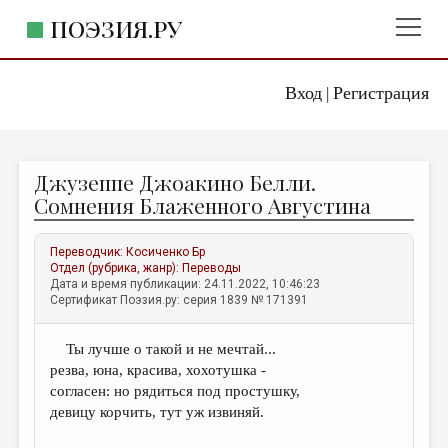
ПОЭЗИЯ.РУ
Вход
Регистрация
ГЛАВНОЕ МЕНЮ
|
ПОЭЗИЯ.РУ
ИЗДАТЕЛЬСТВО
Джузеппе Джоакино Белли.
ЖАНРЫ
Сомнения Блаженного Августина
АВТОРЫ
Переводчик:
Косиченко Бр
КОММЕНТАРИИ
Отдел (рубрика, жанр):
Переводы
Дата и время публикации: 24.11.2022, 10:46:23
ЛИТСАЛОН
Сертификат Поэзия.ру: серия 1839 № 171391
НОВОСТИ
Ты лучше о такой и не мечтай...
ПРАВИЛА САЙТА
резва, юна, красива, хохотушка -
согласен: но рядиться под простушку,
ОТДЕЛЫ И РУБРИКИ
девицу корчить, тут уж извиняй.
ИЗБРАННОЕ