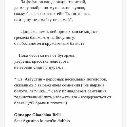
За фофанов нас держит - ты играй,
да меру знай; я по-мужски, не в ушко,
ДАЙДЖЕСТ
скажу без всяких-яких ей: “Ты, шлюшка,
ПРОИЗВЕДЕНИЯ
нам цацу-незамайку не ломай”.
ПЕРЕВОДЫ
Допрежь чем к ней присох мосье модист,
гремела башмаком на босу ногу,
КОНКУРСЫ
с небес слетел в кружавчиках батист?
ДЕТСКАЯ КОМНАТА
Пока чесотки нет от бугорков,
КНИЖНАЯ ПОЛКА
уверены: красотка недотрога
на вервии сидит у дураков.
ОБЗОР ЛИТЕРАТУРЫ
СТРАНИЦЫ ПАМЯТИ
* Св. Августин - персонаж нескольких поговорок,
связанных с выражением сомнения (“не ныряй в
ОБЪЯВЛЕНИЯ
болото, лягушка...”); ему принадлежит сентенция
“единственный путь избежать зла - воздержаться от
КОЛОНКА РЕДАКТОРА
брака” (“О браке и похоти”)
РЕДКОЛЛЕГИЯ
Giuseppe Gioachino Belli
ОТ РЕДАКЦИИ
Sant'Agustino lo mett'in dubbio