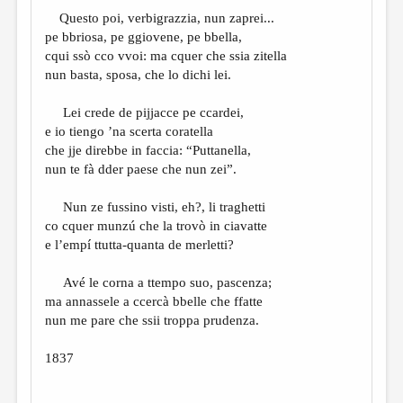
МАЛАЯ ПРОЗА
Questo poi, verbigrazzia, nun zaprei...
ЭССЕИСТИКА
pe bbriosa, pe ggiovene, pe bbella,
cqui ssò cco vvoi: ma cquer che ssia zitella
ЛИТЕРАТУРОВЕДЕНИЕ
nun basta, sposa, che lo dichi lei.
КУЛЬТУРОВЕДЕНИЕ
Lei crede de pijjacce pe ccardei,
ПУБЛИЦИСТИКА
e io tiengo ’na scerta coratella
che jje direbbe in faccia: “Puttanella,
РЕЦЕНЗИРОВАНИЕ
nun te fà dder paese che nun zei”.
ЦИКЛЫ ПУБЛИКАЦИЙ
Nun ze fussino visti, eh?, li traghetti
ТРЕДИАКОВСКИЙ
co cquer munzú che la trovò in ciavatte
e l’empí ttutta-quanta de merletti?
МЕДИА
Avé le corna a ttempo suo, pascenza;
ВКОНТАКТЕ
ma annassele a ccercà bbelle che ffatte
nun me pare che ssii troppa prudenza.
1837