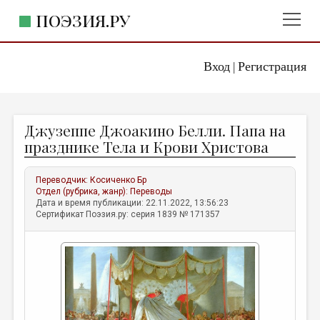
ПОЭЗИЯ.РУ
Вход
Регистрация
ГЛАВНОЕ МЕНЮ
|
ПОЭЗИЯ.РУ
ИЗДАТЕЛЬСТВО
Джузеппе Джоакино Белли. Папа на
ЖАНРЫ
празднике Тела и Крови Христова
АВТОРЫ
Переводчик:
Косиченко Бр
КОММЕНТАРИИ
Отдел (рубрика, жанр):
Переводы
Дата и время публикации: 22.11.2022, 13:56:23
ЛИТСАЛОН
Сертификат Поэзия.ру: серия 1839 № 171357
НОВОСТИ
ПРАВИЛА САЙТА
ОТДЕЛЫ И РУБРИКИ
ИЗБРАННОЕ