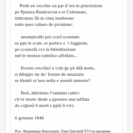
Portà un vecchio un par d’ora in priscissione
pe Ppiazza Rusticuccia e er Colonnato,
tritticanno llà in cima inarberato
sotto quer culiseo de pivialone:
arrampicallo poi ccusí scarmato
su ppe le scale, er portico e ’r loggione,
pe cconzolà cco la bbinidizzione
tutt’er monno-cattolico affollato...
Povero vecchio! e cchi jje pò ddà ttorto,
si ddoppo ste du’ fronne de smazzata
se bbuttò ss’una sedia e arrestò mmorto?
Però, ddicheno l’ommini cattivi
ch’er morto diede a ppranzo una taffiata
da cojjonà li morti e ppiú li vivi.
6 gennaio 1846
Илл. Фердинандо Кавалльери. Папа Григорий XVI на празднике