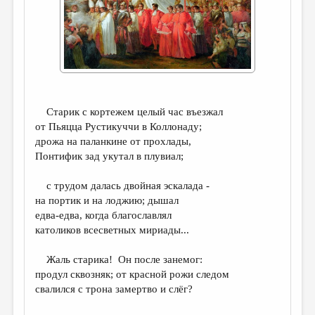
ДАЙДЖЕСТ
ПРОИЗВЕДЕНИЯ
ПЕРЕВОДЫ
КОНКУРСЫ
Cтарик c кортежем целый час въезжал
ДЕТСКАЯ КОМНАТА
от Пьяцца Рустикуччи в Коллонаду;
дрожа на паланкине от прохлады,
КНИЖНАЯ ПОЛКА
Понтифик зад укутал в плувиал;
ОБЗОР ЛИТЕРАТУРЫ
с трудом далась двойная эскалада -
СТРАНИЦЫ ПАМЯТИ
на портик и на лоджию; дышал
едва-едва, когда благославлял
ОБЪЯВЛЕНИЯ
католиков всесветных мириады...
КОЛОНКА РЕДАКТОРА
Жаль старика! Он после занемог:
РЕДКОЛЛЕГИЯ
продул сквозняк; от красной рожи следом
свалился с трона замертво и слёг?
ОТ РЕДАКЦИИ