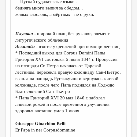
МАЛАЯ ПРОЗА
Пускай судачат злые языки -
бедняга много выпил за обедом...
ЭССЕИСТИКА
живых злословь, а мёртвых - не с руки.
ЛИТЕРАТУРОВЕДЕНИЕ
КУЛЬТУРОВЕДЕНИЕ
Плувиал
- широкий плащ без рукавов, элемент
литургического облачения
ПУБЛИЦИСТИКА
Эскалада
- взятие укреплений при помощи лестниц
* Последний выход для Corpus Domini Папы
РЕЦЕНЗИРОВАНИЕ
Григория XVI состоялся 6 июня 1844 г. Процессия
ЦИКЛЫ ПУБЛИКАЦИЙ
на площади Св.Петра началась от Царской
лестницы, пересекла правую колоннаду Сан-Пьетро,
ТРЕДИАКОВСКИЙ
​​вышла на площадь Рустикуччи и вернулась к левой
колоннаде, после чего Папа поднялся на Лоджию
МЕДИА
Благословений Сан-Пьетро
ВКОНТАКТЕ
* Папа Григорий XVI 20 мая 1846 г. заболел
лицевой рожей и после временного улучшения
здоровья внезапно умер 1 июня
Giuseppe Gioachino Belli
Er Papa in ner Corpusdommine