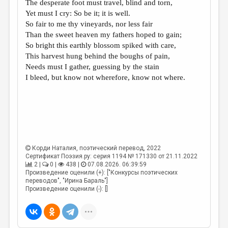
МАЛАЯ ПРОЗА
The desperate foot must travel, blind and torn,
Yet must I cry: So be it; it is well.
ЭССЕИСТИКА
So fair to me thy vineyards, nor less fair
Than the sweet heaven my fathers hoped to gain;
ЛИТЕРАТУРОВЕДЕНИЕ
So bright this earthly blossom spiked with care,
КУЛЬТУРОВЕДЕНИЕ
This harvest hung behind the boughs of pain,
Needs must I gather, guessing by the stain
ПУБЛИЦИСТИКА
I bleed, but know not wherefore, know not where.
РЕЦЕНЗИРОВАНИЕ
ЦИКЛЫ ПУБЛИКАЦИЙ
ТРЕДИАКОВСКИЙ
МЕДИА
Корди Наталия
, поэтический перевод, 2022
Сертификат Поэзия.ру: серия 1194 № 171330 от 21.11.2022
ВКОНТАКТЕ
2 |
0 |
438 |
07.08.2026. 06:39:59
Произведение оценили (+): ["Конкурсы поэтических
переводов", "Ирина Бараль"]
Произведение оценили (-): []