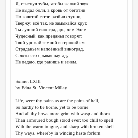
Я, стиснув зубы, чтобы жалкий звук
ДАЙДЖЕСТ
Не выдал боли, в кровь от беготни
По колотой стезе разбив ступни,
ПРОИЗВЕДЕНИЯ
Твержу: всё так, не замыкайся круг.
Ты лучший виноградарь, чем Эдем –
ПЕРЕВОДЫ
Чудесный, как преданья говорят;
КОНКУРСЫ
Твой урожай земной и терпкий ем –
Страданьем напоённый виноград,
ДЕТСКАЯ КОМНАТА
С лозы его срывая наугад,
Не ведаю, где ранишь и зачем.
КНИЖНАЯ ПОЛКА
ОБЗОР ЛИТЕРАТУРЫ
Sonnet LXIII
СТРАНИЦЫ ПАМЯТИ
by Edna St. Vincent Millay
ОБЪЯВЛЕНИЯ
Life, were thy pains as are the pains of hell,
So hardly to be borne, yet to be borne,
КОЛОНКА РЕДАКТОРА
And all thy bows more grim with wasp and thorn
РЕДКОЛЛЕГИЯ
Than armoured bough stood ever; too chill to spell
With the warm tongue, and sharp with broken shell
ОТ РЕДАКЦИИ
Thy ways, whereby in wincing haste forlorn