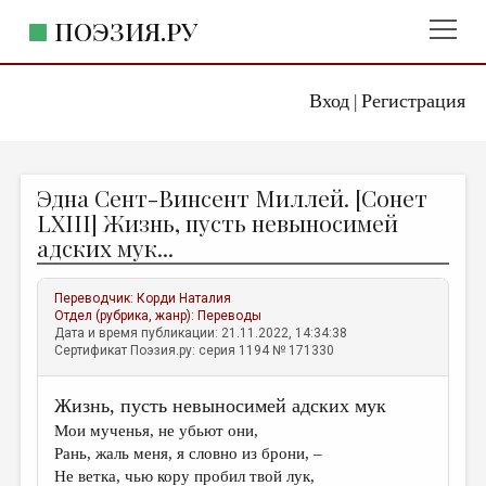
ПОЭЗИЯ.РУ
Вход
Регистрация
ГЛАВНОЕ МЕНЮ
|
ПОЭЗИЯ.РУ
ИЗДАТЕЛЬСТВО
Эдна Сент-Винсент Миллей. [Сонет
ЖАНРЫ
LXIII] Жизнь, пусть невыносимей
адских мук...
АВТОРЫ
КОММЕНТАРИИ
Переводчик:
Корди Наталия
Отдел (рубрика, жанр):
Переводы
ЛИТСАЛОН
Дата и время публикации: 21.11.2022, 14:34:38
Сертификат Поэзия.ру: серия 1194 № 171330
НОВОСТИ
ПРАВИЛА САЙТА
Жизнь, пусть невыносимей адских мук
Мои мученья, не убьют они,
ОТДЕЛЫ И РУБРИКИ
Рань, жаль меня, я словно из брони, –
Не ветка, чью кору пробил твой лук,
ИЗБРАННОЕ