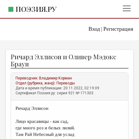
ПОЭЗИЯ.РУ
Вход
Регистрация
ГЛАВНОЕ МЕНЮ
|
ПОЭЗИЯ.РУ
ИЗДАТЕЛЬСТВО
Ричард Эллисон и Оливер Мэдокс
ЖАНРЫ
Браун
АВТОРЫ
Переводчик:
Владимир Корман
КОММЕНТАРИИ
Отдел (рубрика, жанр):
Переводы
Дата и время публикации: 20.11.2022, 02:19:09
ЛИТСАЛОН
Сертификат Поэзия.ру: серия 921 № 171303
НОВОСТИ
Ричард Эллисон
ПРАВИЛА САЙТА
Лицо красавицы - как сад,
ОТДЕЛЫ И РУБРИКИ
где много роз и белых лилий.
Там Рай Небесный для услад
ИЗБРАННОЕ