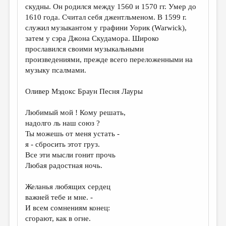
скудны. Он родился между 1560 и 1570 гг. Умер до
1610 года. Считал себя джентльменом. В 1599 г.
служил музыкантом у графини Уорик (Warwick),
затем у сэра Джона Скудамора. Широко
прославился своими музыкальными
произведениями, прежде всего переложенными на
музыку псалмами.
Оливер Мэдокс Браун Песня Лауры
Любимый мой ! Кому решать,
надолго ль наш союз ?
Ты можешь от меня устать -
я - сбросить этот груз.
Все эти мысли гонит прочь
Любая радостная ночь.
Желанья любящих сердец
важней тебе и мне. -
И всем сомнениям конец:
сгорают, как в огне.