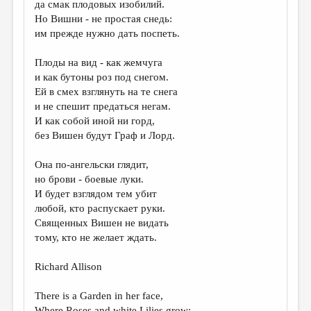
да смак плодовых изобилий.
Но Вишни - не простая снедь:
ДАЙДЖЕСТ
им прежде нужно дать поспеть.
ПРОИЗВЕДЕНИЯ
Плоды на вид - как жемчуга
ПЕРЕВОДЫ
и как бутоны роз под снегом.
Ей в смех взглянуть на те снега
КОНКУРСЫ
и не спешит предаться негам.
ДЕТСКАЯ КОМНАТА
И как собой иной ни горд,
без Вишен будут Граф и Лорд.
КНИЖНАЯ ПОЛКА
Она по-ангельски глядит,
ОБЗОР ЛИТЕРАТУРЫ
но брови - боевые луки.
СТРАНИЦЫ ПАМЯТИ
И будет взглядом тем убит
любой, кто распускает руки.
ОБЪЯВЛЕНИЯ
Священных Вишен не видать
тому, кто не желает ждать.
КОЛОНКА РЕДАКТОРА
РЕДКОЛЛЕГИЯ
Richard Allison
ОТ РЕДАКЦИИ
There is a Garden in her face,
Where Roses and white Lilies grow;