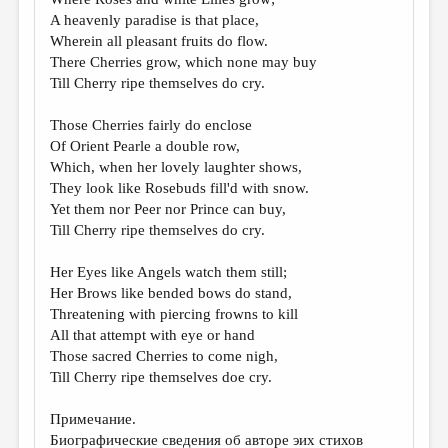
МАЛАЯ ПРОЗА
A heavenly paradise is that place,
ЭССЕИСТИКА
Wherein all pleasant fruits do flow.
There Cherries grow, which none may buy
ЛИТЕРАТУРОВЕДЕНИЕ
Till Cherry ripe themselves do cry.
КУЛЬТУРОВЕДЕНИЕ
Those Cherries fairly do enclose
ПУБЛИЦИСТИКА
Of Orient Pearle a double row,
Which, when her lovely laughter shows,
РЕЦЕНЗИРОВАНИЕ
They look like Rosebuds fill'd with snow.
Yet them nor Peer nor Prince can buy,
ЦИКЛЫ ПУБЛИКАЦИЙ
Till Cherry ripe themselves do cry.
ТРЕДИАКОВСКИЙ
Her Eyes like Angels watch them still;
МЕДИА
Her Brows like bended bows do stand,
Threatening with piercing frowns to kill
ВКОНТАКТЕ
All that attempt with eye or hand
Those sacred Cherries to come nigh,
Till Cherry ripe themselves doe cry.
Примечание.
Биографические сведения об авторе эих стихов