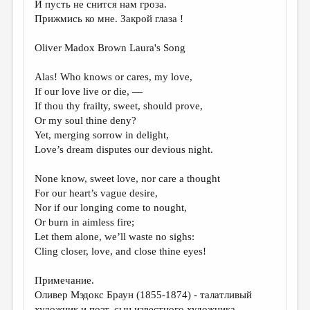
И пусть не снится нам гроза.
Прижмись ко мне. Закрой глаза !
Oliver Madox Brown Laura's Song
Alas! Who knows or cares, my love,
If our love live or die, —
If thou thy frailty, sweet, should prove,
Or my soul thine deny?
Yet, merging sorrow in delight,
Love’s dream disputes our devious night.
None know, sweet love, nor care a thought
For our heart’s vague desire,
Nor if our longing come to nought,
Or burn in aimless fire;
Let them alone, we’ll waste no sighs:
Cling closer, love, and close thine eyes!
Примечание.
Оливер Мэдокс Браун (1855-1874) - талатливый
художник и поэт, сын известного художника,