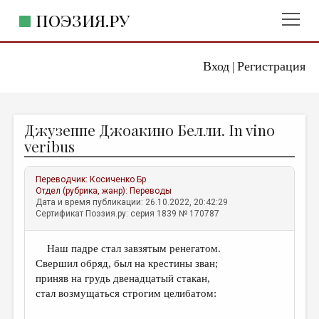
ПОЭЗИЯ.РУ
Вход
Регистрация
ГЛАВНОЕ МЕНЮ
|
ПОЭЗИЯ.РУ
ИЗДАТЕЛЬСТВО
Джузеппе Джоакино Белли. In vino
ЖАНРЫ
veribus
АВТОРЫ
Переводчик:
Косиченко Бр
КОММЕНТАРИИ
Отдел (рубрика, жанр):
Переводы
Дата и время публикации: 26.10.2022, 20:42:29
ЛИТСАЛОН
Сертификат Поэзия.ру: серия 1839 № 170787
НОВОСТИ
Наш падре стал завзятым ренегатом.
ПРАВИЛА САЙТА
Свершил обряд, был на крестины зван;
приняв на грудь двенадцатый стакан,
ОТДЕЛЫ И РУБРИКИ
стал возмущаться строгим целибатом:
ИЗБРАННОЕ