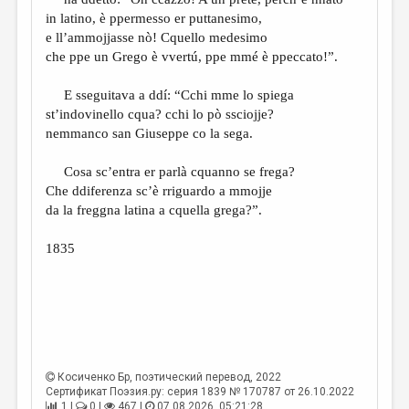
МАЛАЯ ПРОЗА
in latino, è ppermesso er puttanesimo,
ЭССЕИСТИКА
e ll’ammojjasse nò! Cquello medesimo
che ppe un Grego è vvertú, ppe mmé è ppeccato!”.
ЛИТЕРАТУРОВЕДЕНИЕ
E sseguitava a ddí: “Cchi mme lo spiega
КУЛЬТУРОВЕДЕНИЕ
st’indovinello cqua? cchi lo pò ssciojje?
ПУБЛИЦИСТИКА
nemmanco san Giuseppe co la sega.
РЕЦЕНЗИРОВАНИЕ
Cosa sc’entra er parlà cquanno se frega?
Che ddiferenza sc’è rriguardo a mmojje
ЦИКЛЫ ПУБЛИКАЦИЙ
da la freggna latina a cquella grega?”.
ТРЕДИАКОВСКИЙ
1835
МЕДИА
ВКОНТАКТЕ
Косиченко Бр
, поэтический перевод, 2022
Сертификат Поэзия.ру: серия 1839 № 170787 от 26.10.2022
1 |
0 |
467 |
07.08.2026. 05:21:28