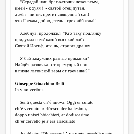
“Страдай наш брат-католик неженатым,
имей - к хуям! - святой отец путан,
ДАЙДЖЕСТ
а жён - ни-ни: претит священный сан!
ПРОИЗВЕДЕНИЯ
что Грекам добродетель - грех аббатам!”
ПЕРЕВОДЫ
Хлебнув, продолжил: “Кто таку подлянку
придумал нам? какой высокий лоб?
КОНКУРСЫ
Святой Иосиф, что ль, строгая дранку.
ДЕТСКАЯ КОМНАТА
У баб замужних разные приманки?
КНИЖНАЯ ПОЛКА
Найдёт различья тот премудрый поп
в пизде латинской веры от гречанки?”
ОБЗОР ЛИТЕРАТУРЫ
СТРАНИЦЫ ПАМЯТИ
Giuseppe Gioachino Belli
In vino veribus
ОБЪЯВЛЕНИЯ
Senti questa ch’è nnova. Oggi er curato
КОЛОНКА РЕДАКТОРА
ch’è vvenuto ar rifresco der battesimo,
РЕДКОЛЛЕГИЯ
doppo unisci bbicchieri, ar dodiscesimo
ch’er cervello je s’era ariscallato,
ОТ РЕДАКЦИИ
ha ddetto: “Oh ccazzo! A un prete, perch’è nnato