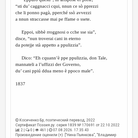
МАЛАЯ ПРОЗА
“sti du’ caggnacci cqui, nnun ce sò pprezzi
ЭССЕИСТИКА
che li ponno pagà, pperché ssò avvezzi
a nnun straccasse mai pe ffame o ssete.
ЛИТЕРАТУРОВЕДЕНИЕ
Eppoi, sibbè rroggnosi o cche sse sia”,
КУЛЬТУРОВЕДЕНИЕ
disce, “nun troverai cani in eterno
ПУБЛИЦИСТИКА
da potejje stà appetto a ppulizzia”.
РЕЦЕНЗИРОВАНИЕ
Dico: “Eh cquann’è ppe ppulizzia, don Tale,
mannateli a l’uffizzi der Governo,
ЦИКЛЫ ПУБЛИКАЦИЙ
du’ cani ppiú ddua meno è ppoco male”.
ТРЕДИАКОВСКИЙ
1837
МЕДИА
ВКОНТАКТЕ
Косиченко Бр
, поэтический перевод, 2022
Сертификат Поэзия.ру: серия 1839 № 170691 от 22.10.2022
2 |
0 |
461 |
07.08.2026. 17:35:43
Произведение оценили (+): ["Нина Пьянкова", "Владимир