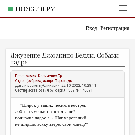
ПОЭЗИЯ.РУ
Вход
Регистрация
ГЛАВНОЕ МЕНЮ
|
ПОЭЗИЯ.РУ
ИЗДАТЕЛЬСТВО
Джузеппе Джоакино Белли. Собаки
ЖАНРЫ
падре
АВТОРЫ
Переводчик:
Косиченко Бр
КОММЕНТАРИИ
Отдел (рубрика, жанр):
Переводы
Дата и время публикации: 22.10.2022, 10:28:11
ЛИТСАЛОН
Сертификат Поэзия.ру: серия 1839 № 170691
НОВОСТИ
“Широк у ваших пёсиков кострец,
ПРАВИЛА САЙТА
добыча умещается в ягдташе? -
подначил падре я. - Шаг черепаший
ОТДЕЛЫ И РУБРИКИ
не ширше, всяку зверю свой ловец?”
ИЗБРАННОЕ