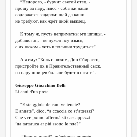
“Недорого, - бурчит святой отец, -
прошу за пару, плюс - собачки наши
ДАЙДЖЕСТ
содержатся задаром: щей да каши
ПРОИЗВЕДЕНИЯ
не требуют, как жрёт иной выжлец.
ПЕРЕВОДЫ
К тому ж, пусть неприметны эти шпицы, -
добавил он, - не нужен псу изыск,
КОНКУРСЫ
с их нюхом - хоть в полиции трудиться”.
ДЕТСКАЯ КОМНАТА
А я ему: “Коль с нюхом, Дон Сбиратти,
КНИЖНАЯ ПОЛКА
пристройте их в Правительственный сыск,
на пару шпицев больше будет в штате”.
ОБЗОР ЛИТЕРАТУРЫ
СТРАНИЦЫ ПАМЯТИ
Giuseppe Gioachino Belli
Li cani d'un prete
ОБЪЯВЛЕНИЯ
“E ste ggioie de cani ve tenete?
КОЛОНКА РЕДАКТОРА
E annate”, dico, “a ccaccia co st’attrezzi?
РЕДКОЛЛЕГИЯ
Che vve ponno affermà sti cascappezzi
’na tartaruca ar piú ssotto le rete?”
ОТ РЕДАКЦИИ
“Eppuro questi”, m’arispose er prete,