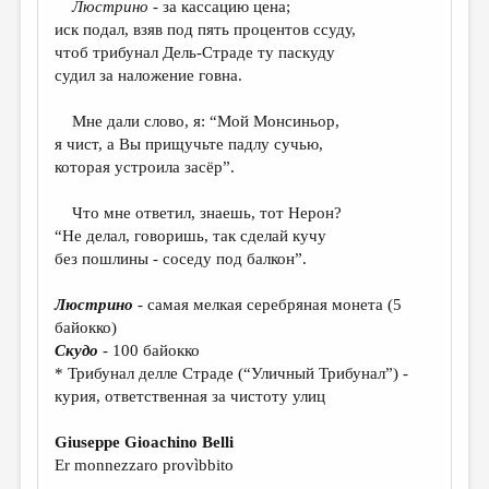
Люстрино
- за кассацию цена;
иск подал, взяв под пять процентов ссуду,
ДАЙДЖЕСТ
чтоб трибунал Дель-Страде ту паскуду
ПРОИЗВЕДЕНИЯ
судил за наложение говна.
ПЕРЕВОДЫ
Мне дали слово, я: “Мой Монсиньор,
я чист, а Вы прищучьте падлу сучью,
КОНКУРСЫ
которая устроила засёр”.
ДЕТСКАЯ КОМНАТА
Что мне ответил, знаешь, тот Нерон?
КНИЖНАЯ ПОЛКА
“Не делал, говоришь, так сделай кучу
без пошлины - соседу под балкон”.
ОБЗОР ЛИТЕРАТУРЫ
СТРАНИЦЫ ПАМЯТИ
Люстрино
- самая мелкая серебряная монета (5
байокко)
ОБЪЯВЛЕНИЯ
Скудо
- 100 байокко
* Трибунал делле Страде (“Уличный Трибунал”) -
КОЛОНКА РЕДАКТОРА
курия, ответственная за чистоту улиц
РЕДКОЛЛЕГИЯ
Giuseppe Gioachino Belli
ОТ РЕДАКЦИИ
Er monnezzaro provìbbito