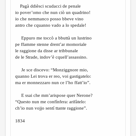
МАЛАЯ ПРОЗА
Pagà ddièsci scudacci de penale
ЭССЕИСТИКА
io pover’omo che nun ciò un quadrino!
io che nemmanco posso bbeve vino
ЛИТЕРАТУРОВЕДЕНИЕ
antro che cquanno vado a lo spedale!
КУЛЬТУРОВЕДЕНИЕ
Eppuro me toccò a bbuttà un lustrino
ПУБЛИЦИСТИКА
pe ffamme stenne drent’ar momoriale
le raggione da disse ar tribbunale
РЕЦЕНЗИРОВАНИЕ
de le Strade, indov’è cquell’assassino.
ЦИКЛЫ ПУБЛИКАЦИЙ
Je sce discevo: “Monziggnore mio,
ТРЕДИАКОВСКИЙ
quanno Lei trova er reo, voi gastigatelo:
ma er monnezzaro nun ce l’ho ffatt’io”.
МЕДИА
E ssai che mm’arispose quer Nerone?
ВКОНТАКТЕ
“Questo nun me confínfera: arifàtelo:
ch’io nun vojjo sentí ttante raggione”.
1834