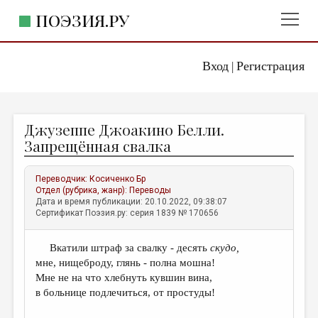
ПОЭЗИЯ.РУ
Вход
Регистрация
ГЛАВНОЕ МЕНЮ
|
ПОЭЗИЯ.РУ
ИЗДАТЕЛЬСТВО
Джузеппе Джоакино Белли.
ЖАНРЫ
Запрещённая свалка
АВТОРЫ
Переводчик:
Косиченко Бр
КОММЕНТАРИИ
Отдел (рубрика, жанр):
Переводы
Дата и время публикации: 20.10.2022, 09:38:07
ЛИТСАЛОН
Сертификат Поэзия.ру: серия 1839 № 170656
НОВОСТИ
Вкатили штраф за свалку - десять
скудо,
ПРАВИЛА САЙТА
мне, нищеброду, глянь - полна мошна!
Мне не на что хлебнуть кувшин вина,
ОТДЕЛЫ И РУБРИКИ
в больнице подлечиться, от простуды!
ИЗБРАННОЕ