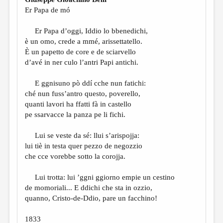
МАЛАЯ ПРОЗА
Er Papa de mó
ЭССЕИСТИКА
Er Papa d’oggi, Iddio lo bbenedichi,
ЛИТЕРАТУРОВЕДЕНИЕ
è un omo, crede a mmé, arissettatello.
È un papetto de core e de sciarvello
КУЛЬТУРОВЕДЕНИЕ
d’avé in ner culo l’antri Papi antichi.
ПУБЛИЦИСТИКА
E ggnisuno pò ddí cche nun fatichi:
РЕЦЕНЗИРОВАНИЕ
ché nun fuss’antro questo, poverello,
quanti lavori ha ffatti fà in castello
ЦИКЛЫ ПУБЛИКАЦИЙ
pe ssarvacce la panza pe li fichi.
ТРЕДИАКОВСКИЙ
Lui se veste da sé: llui s’arispojja:
МЕДИА
lui tiè in testa quer pezzo de negozzio
che cce vorebbe sotto la corojja.
ВКОНТАКТЕ
Lui trotta: lui ’ggni ggiorno empie un cestino
de momoriali... E ddichi che sta in ozzio,
quanno, Cristo-de-Ddio, pare un facchino!
1833