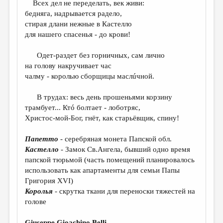
Всех дел не переделать, век живи:
бедняга, надрывается радело,
ДАЙДЖЕСТ
стирая длани нежные в Кастелло
ПРОИЗВЕДЕНИЯ
для нашего спасенья - до крови!
ПЕРЕВОДЫ
Одет-раздет без горничных, сам лично
на голову накручивает час
КОНКУРСЫ
чалму - королью сборщицы маслúчной.
ДЕТСКАЯ КОМНАТА
В трудах: весь день прошеньями корзину
КНИЖНАЯ ПОЛКА
трамбует... Ктó болтает - лоботряс,
Христос-мой-Бог, гнёт, как старьёвщик, спину!
ОБЗОР ЛИТЕРАТУРЫ
СТРАНИЦЫ ПАМЯТИ
Папетто
- серебряная монета Папской обл.
Кастелло
- Замок Св.Ангела, бывший одно время
ОБЪЯВЛЕНИЯ
папской тюрьмой (часть помещений планировалось
использовать как апартаменты для семьи Папы
КОЛОНКА РЕДАКТОРА
Григория XVI)
РЕДКОЛЛЕГИЯ
Королья
- скрутка ткани для переноски тяжестей на
голове
ОТ РЕДАКЦИИ
Giuseppe Gioachino Belli