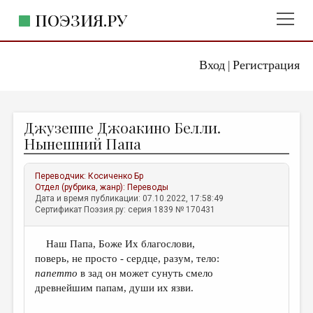
ПОЭЗИЯ.РУ
Вход
Регистрация
ГЛАВНОЕ МЕНЮ
|
ПОЭЗИЯ.РУ
ИЗДАТЕЛЬСТВО
Джузеппе Джоакино Белли.
ЖАНРЫ
Нынешний Папа
АВТОРЫ
Переводчик:
Косиченко Бр
КОММЕНТАРИИ
Отдел (рубрика, жанр):
Переводы
Дата и время публикации: 07.10.2022, 17:58:49
ЛИТСАЛОН
Сертификат Поэзия.ру: серия 1839 № 170431
НОВОСТИ
Наш Папа, Боже Их благослови,
ПРАВИЛА САЙТА
поверь, не просто - сердце, разум, тело:
папетто
в зад он может сунуть смело
ОТДЕЛЫ И РУБРИКИ
древнейшим папам, души их язви.
ИЗБРАННОЕ