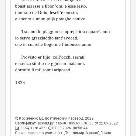
МАЛАЯ ПРОЗА
bbast’arzasse a bbon’ora, e èsse lesto,
ЭССЕИСТИКА
timorato de Ddio, lescit’e onesto,
e attento a nnun pijjà ppieghe cattive.
ЛИТЕРАТУРОВЕДЕНИЕ
Tratanto io piaggno sempre; e ttra cquarc’anno
КУЛЬТУРОВЕДЕНИЕ
io servo grazziaddio tant’avocati,
ПУБЛИЦИСТИКА
che in cuarche llogo me l’imbusceranno.
РЕЦЕНЗИРОВАНИЕ
Provisto er fijjo, coll’occhi serrati,
e ssenza sturbo de ggnisun malanno,
ЦИКЛЫ ПУБЛИКАЦИЙ
dormirò li mi’ sonni ariposati.
ТРЕДИАКОВСКИЙ
1833
МЕДИА
ВКОНТАКТЕ
Косиченко Бр
, поэтический перевод, 2022
Сертификат Поэзия.ру: серия 1839 № 170130 от 22.09.2022
3 |
0 |
466 |
07.08.2026. 08:58:44
Произведение оценили (+): ["Владимир Корман", "Нина