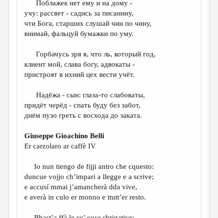
Поблажек нет ему и на дому -
учу: рассвет - садись за писанину,
ДАЙДЖЕСТ
чти Бога, старших слушай чин по чину,
ПРОИЗВЕДЕНИЯ
внимай, фальцуй бумажки по уму.
ПЕРЕВОДЫ
Горбачусь зря я, что ль, который год,
клиент мой, слава богу, адвокаты -
КОНКУРСЫ
пристроят в ихний цех вести учёт.
ДЕТСКАЯ КОМНАТА
Надёжа - сын: глаза-то слабоваты,
КНИЖНАЯ ПОЛКА
придёт черёд - спать буду без забот,
днём пузо греть с восхода до заката.
ОБЗОР ЛИТЕРАТУРЫ
СТРАНИЦЫ ПАМЯТИ
Giuseppe Gioachino Belli
Er carzolaro ar caffè IV
ОБЪЯВЛЕНИЯ
Io nun tiengo de fijji antro che cquesto:
КОЛОНКА РЕДАКТОРА
duncue vojjo ch’impari a llegge e a scrive;
РЕДКОЛЛЕГИЯ
e accusí mmai j’amancherà dda vive,
e averà in culo er monno e ttutt’er resto.
ОТ РЕДАКЦИИ
Bbast’a ffà le su’ cose sbrigative: