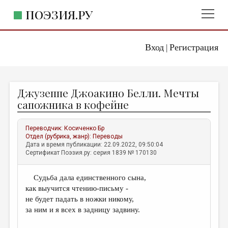
ПОЭЗИЯ.РУ
Вход
Регистрация
ГЛАВНОЕ МЕНЮ
|
ПОЭЗИЯ.РУ
ИЗДАТЕЛЬСТВО
Джузеппе Джоакино Белли. Мечты
ЖАНРЫ
сапожника в кофейне
АВТОРЫ
Переводчик:
Косиченко Бр
КОММЕНТАРИИ
Отдел (рубрика, жанр):
Переводы
Дата и время публикации: 22.09.2022, 09:50:04
ЛИТСАЛОН
Сертификат Поэзия.ру: серия 1839 № 170130
НОВОСТИ
Судьба дала единственного сына,
ПРАВИЛА САЙТА
как выучится чтению-письму -
не будет падать в ножки никому,
ОТДЕЛЫ И РУБРИКИ
за ним и я всех в задницу задвину.
ИЗБРАННОЕ