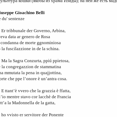
кульптура кошки (якобы из храма Изиды); на ней же есть ма
iuseppe Gioachino Belli
 du' sentenze
r tribbunale der Governo, Arbina,
eva data ar genero de Rosa
a condanna de morte ggnominiosa
 la fuscilazzione in de la schina.
a la Sagra Conzurta, ppiú ppietosa,
e la congregazzion de stammatina
ha mmutata la pena in quajjottina,
rte che ppe l’onore è un’antra cosa.
ttant’è vvero che la grazzia è ffatta,
’io mentre stavo cor lacchè de Francia
tt’a la Madonnella de la gatta,
o vvisto er servitore der Ponente