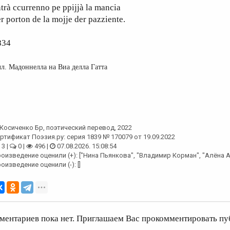
trà ccurrenno pe ppijjà la mancia
r porton de la mojje der pazziente.
834
л. Мадоннелла на Виа делла Гатта
Косиченко Бр
, поэтический перевод, 2022
ртификат Поэзия.ру: серия 1839 № 170079 от 19.09.2022
3 |
0 |
496 |
07.08.2026. 15:08:54
оизведение оценили (+): ["Нина Пьянкова", "Владимир Корман", "Алёна 
оизведение оценили (-): []
ментариев пока нет. Приглашаем Вас прокомментировать пу