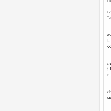
с
G
Le
E
av
l
co
M
n
j’
mo
E 
ch
so
h