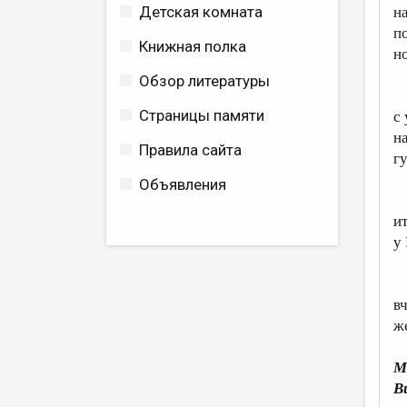
Детская комната
н
п
Книжная полка
но
Обзор литературы
С
Страницы памяти
с
н
Правила сайта
г
Объявления
П
и
у
у
в
ж
М
В