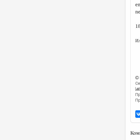
en
ne
1
Ил
Се
Пр
Пр
Ком