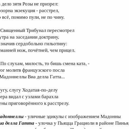
а дело зятя Розы не призрел:
озорна экзекуция - расстрел,
 всё, помимо пули, не по чину.
вященный Трибунал пересмотрел
 утра на заседании доктрину,
азначив сердобольно гильотину:
уманней нож, почётней, чем прицел.
о слухам, милость, то бишь смена ката, -
тог молитв французского посла
 Мадоннеллы Виа делла Гатта...
гу, слугу Ходатая-по-делу
чера видал с узлами барахла
ены приговорённого к расстрелу.
адоннеллы
- уличные эдикулы с изображением Мадонны
иа делла Гатта
- улочка у Пьяцца Грациоли в районе Пинья